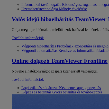
Informatikai távtámogatás
Biztonságos, rugalmas, integrá
Üzemeltetéstechnológia
Műhely távelérése
Valós idejű hibaelhárítás
TeamViewer
Oldja meg a problémákat, mielőtt azok hatással lennének a felh
További információk
Végponti hibaelhárítás
Problémák azonosítása és megold
Végponti automatizálás
Rendszeres informatikai feladato
Online dolgozó
TeamViewer Frontline
Növelje a hatékonyságot az ipari kiterjesztett valósággal.
További információk
Logisztika és raktározás
Kézmentes anyagmozgatás
Képzés és betanítás
Gyors betanítás és továbbképzés