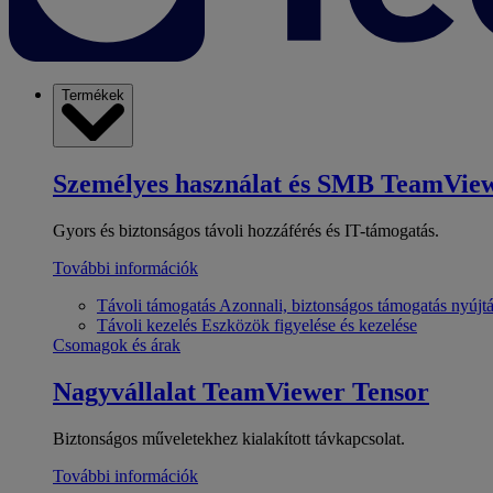
Termékek
Személyes használat és SMB
TeamView
Gyors és biztonságos távoli hozzáférés és IT-támogatás.
További információk
Távoli támogatás
Azonnali, biztonságos támogatás nyújt
Távoli kezelés
Eszközök figyelése és kezelése
Csomagok és árak
Nagyvállalat
TeamViewer Tensor
Biztonságos műveletekhez kialakított távkapcsolat.
További információk