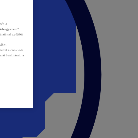
zén a
Beleegyezem”
álatával gyűjtött
vábbi
tettel a cookie-k
át beállításait, a