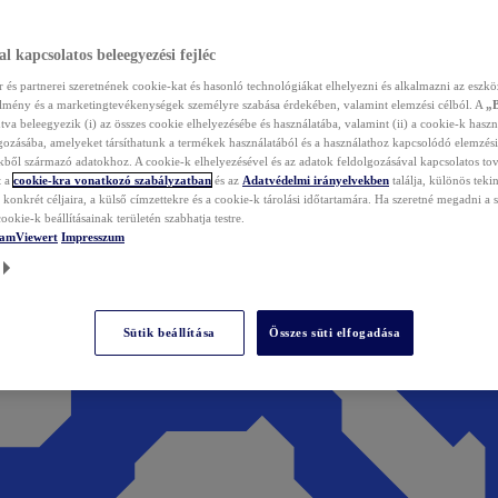
l kapcsolatos beleegyezési fejléc
és partnerei szeretnének cookie-kat és hasonló technológiákat elhelyezni és alkalmazni az eszkö
élmény és a marketingtevékenységek személyre szabása érdekében, valamint elemzési célból. A
„
tva beleegyezik (i) az összes cookie elhelyezésébe és használatába, valamint (ii) a cookie-k haszn
gozásába, amelyeket társíthatunk a termékek használatából és a használathoz kapcsolódó elemzési
ből származó adatokhoz. A cookie-k elhelyezésével és az adatok feldolgozásával kapcsolatos to
t a
cookie-kra vonatkozó szabályzatban
és az
Adatvédelmi irányelvekben
találja, különös tekin
konkrét céljaira, a külső címzettekre és a cookie-k tárolási időtartamára. Ha szeretné megadni a saj
ookie-k beállításainak területén szabhatja testre.
TeamViewert
Impresszum
Sütik beállítása
Összes süti elfogadása