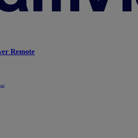
er Remote
ása