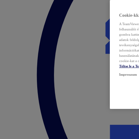
Cookie-kka
A TeamViewer 
felhasználói 
gombra kattin
adatok feldol
tevékenységek
információka
használatának 
cookie-kat a c
Töltse le a 
Impresszum