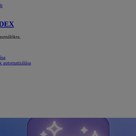
lt
 DEX
asználókra.
ása
k automatizálása