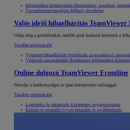
Informatikai távtámogatás
Biztonságos, rugalmas, integrá
Üzemeltetéstechnológia
Műhely távelérése
Valós idejű hibaelhárítás
TeamViewer
Oldja meg a problémákat, mielőtt azok hatással lennének a felh
További információk
Végponti hibaelhárítás
Problémák azonosítása és megold
Végponti automatizálás
Rendszeres informatikai feladato
Online dolgozó
TeamViewer Frontline
Növelje a hatékonyságot az ipari kiterjesztett valósággal.
További információk
Logisztika és raktározás
Kézmentes anyagmozgatás
Képzés és betanítás
Gyors betanítás és továbbképzés