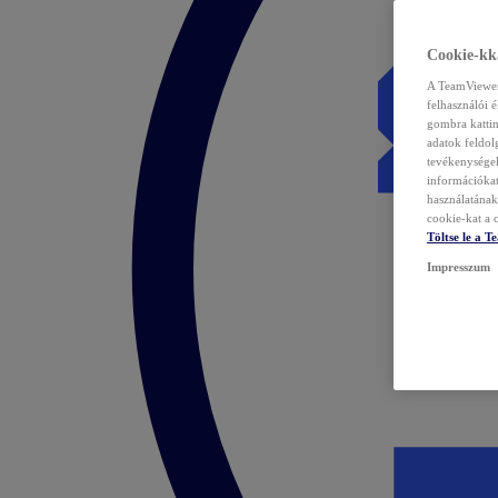
Cookie-kka
A TeamViewer 
felhasználói 
gombra kattin
adatok feldol
tevékenységek
információka
használatának 
cookie-kat a c
Töltse le a 
Impresszum