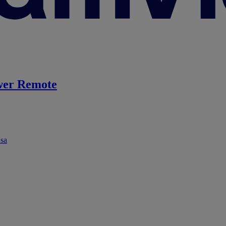
er Remote
ása