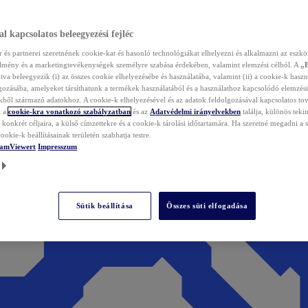
l kapcsolatos beleegyezési fejléc
és partnerei szeretnének cookie-kat és hasonló technológiákat elhelyezni és alkalmazni az eszkö
élmény és a marketingtevékenységek személyre szabása érdekében, valamint elemzési célból. A
„
tva beleegyezik (i) az összes cookie elhelyezésébe és használatába, valamint (ii) a cookie-k haszn
gozásába, amelyeket társíthatunk a termékek használatából és a használathoz kapcsolódó elemzési
ből származó adatokhoz. A cookie-k elhelyezésével és az adatok feldolgozásával kapcsolatos to
t a
cookie-kra vonatkozó szabályzatban
és az
Adatvédelmi irányelvekben
találja, különös tekin
konkrét céljaira, a külső címzettekre és a cookie-k tárolási időtartamára. Ha szeretné megadni a saj
ookie-k beállításainak területén szabhatja testre.
TeamViewert
Impresszum
Sütik beállítása
Összes süti elfogadása