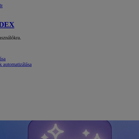
lt
 DEX
asználókra.
ása
k automatizálása