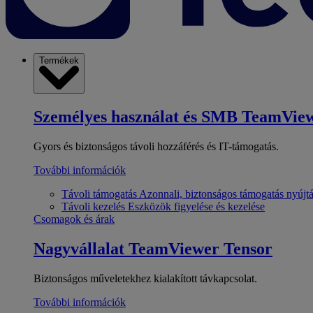
Termékek
Személyes használat és SMB
TeamView
Gyors és biztonságos távoli hozzáférés és IT-támogatás.
További információk
Távoli támogatás
Azonnali, biztonságos támogatás nyújt
Távoli kezelés
Eszközök figyelése és kezelése
Csomagok és árak
Nagyvállalat
TeamViewer Tensor
Biztonságos műveletekhez kialakított távkapcsolat.
További információk