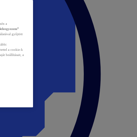
zén a
Beleegyezem”
álatával gyűjtött
vábbi
tettel a cookie-k
át beállításait, a