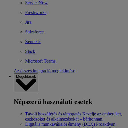
ServiceNow
Freshworks
Jira
Salesforce
Zendesk
Slack
Microsoft Teams
Az összes integráció megtekintése
Megoldások
Népszerű használati esetek
Távoli hozzáférés és támogatás
Kezelje az embereket,
eszközöket és alkalmazásokat – bárhonnan.
Digitális munkavállalói élmény (DEX)
Proaktívan