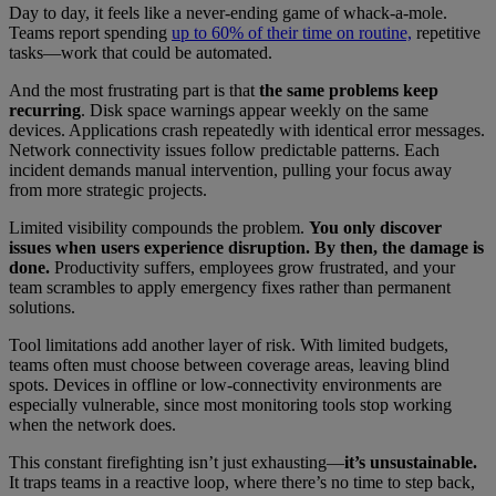
Day to day, it feels like a never-ending game of whack-a-mole.
Teams report spending
up to 60% of their time on routine,
repetitive
tasks—work that could be automated.
And the most frustrating part is that
the same problems keep
recurring
. Disk space warnings appear weekly on the same
devices. Applications crash repeatedly with identical error messages.
Network connectivity issues follow predictable patterns. Each
incident demands manual intervention, pulling your focus away
from more strategic projects.
Limited visibility compounds the problem.
You only discover
issues when users experience disruption. By then, the damage is
done.
Productivity suffers, employees grow frustrated, and your
team scrambles to apply emergency fixes rather than permanent
solutions.
Tool limitations add another layer of risk. With limited budgets,
teams often must choose between coverage areas, leaving blind
spots. Devices in offline or low-connectivity environments are
especially vulnerable, since most monitoring tools stop working
when the network does.
This constant firefighting isn’t just exhausting—
it’s unsustainable.
It traps teams in a reactive loop, where there’s no time to step back,