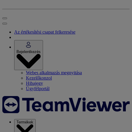
Az értékesítési csapat felkeresése
Bejelentkezés
Webes alkalmazás megnyitása
Kezelőkonzol
Hibajegy
Ügyfélportál
Termékek