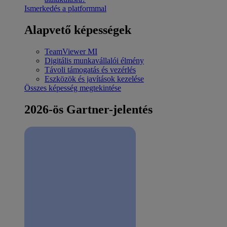
Ismerkedés a platformmal
Alapvető képességek
TeamViewer MI
Digitális munkavállalói élmény
Távoli támogatás és vezérlés
Eszközök és javítások kezelése
Összes képesség megtekintése
2026-ös Gartner-jelentés