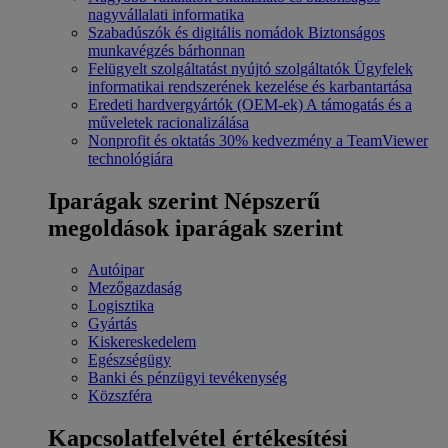
nagyvállalati informatika
Szabadúszók és digitális nomádok
Biztonságos
munkavégzés bárhonnan
Felügyelt szolgáltatást nyújtó szolgáltatók
Ügyfelek
informatikai rendszerének kezelése és karbantartása
Eredeti hardvergyártók (OEM-ek)
A támogatás és a
műveletek racionalizálása
Nonprofit és oktatás
30% kedvezmény a TeamViewer
technológiára
Iparágak szerint
Népszerű
megoldások iparágak szerint
Autóipar
Mezőgazdaság
Logisztika
Gyártás
Kiskereskedelem
Egészségügy
Banki és pénzügyi tevékenység
Közszféra
Kapcsolatfelvétel értékesítési