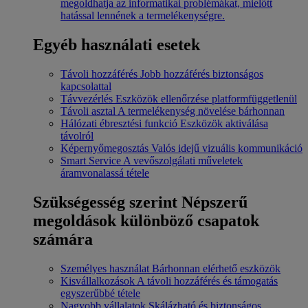
megoldhatja az informatikai problémákat, mielőtt
hatással lennének a termelékenységre.
Egyéb használati esetek
Távoli hozzáférés
Jobb hozzáférés biztonságos
kapcsolattal
Távvezérlés
Eszközök ellenőrzése platformfüggetlenül
Távoli asztal
A termelékenység növelése bárhonnan
Hálózati ébresztési funkció
Eszközök aktiválása
távolról
Képernyőmegosztás
Valós idejű vizuális kommunikáció
Smart Service
A vevőszolgálati műveletek
áramvonalassá tétele
Szükségesség szerint
Népszerű
megoldások különböző csapatok
számára
Személyes használat
Bárhonnan elérhető eszközök
Kisvállalkozások
A távoli hozzáférés és támogatás
egyszerűbbé tétele
Nagyobb vállalatok
Skálázható és biztonságos