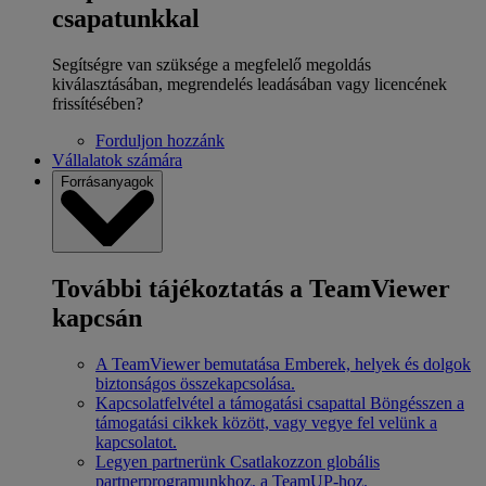
csapatunkkal
Segítségre van szüksége a megfelelő megoldás
kiválasztásában, megrendelés leadásában vagy licencének
frissítésében?
Forduljon hozzánk
Vállalatok számára
Forrásanyagok
További tájékoztatás a TeamViewer
kapcsán
A TeamViewer bemutatása
Emberek, helyek és dolgok
biztonságos összekapcsolása.
Kapcsolatfelvétel a támogatási csapattal
Böngésszen a
támogatási cikkek között, vagy vegye fel velünk a
kapcsolatot.
Legyen partnerünk
Csatlakozzon globális
partnerprogramunkhoz, a TeamUP-hoz.