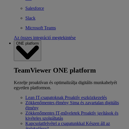
Salesforce
Slack
Microsoft Teams
Az összes integráció megtekintése
ONE platform
TeamViewer ONE platform
Kezelje proaktívan és optimalizálja digitális munkahelyét
egyetlen platformon.
Lean IT-csapatoknak
Proaktív eszközkezelés
Zökkenőmentes élmény
Sima és zavartalan digitális
élmény
Zökkenőmentes IT-műveletek
Proaktív javítások és
kivételes szolgáltatás
Kapcsolatfelvétel a csapatunkkal
Készen áll az
átalakulásra?