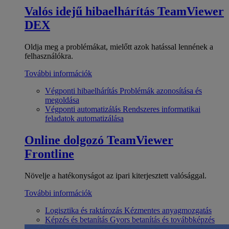
Valós idejű hibaelhárítás
TeamViewer
DEX
Oldja meg a problémákat, mielőtt azok hatással lennének a
felhasználókra.
További információk
Végponti hibaelhárítás
Problémák azonosítása és
megoldása
Végponti automatizálás
Rendszeres informatikai
feladatok automatizálása
Online dolgozó
TeamViewer
Frontline
Növelje a hatékonyságot az ipari kiterjesztett valósággal.
További információk
Logisztika és raktározás
Kézmentes anyagmozgatás
Képzés és betanítás
Gyors betanítás és továbbképzés