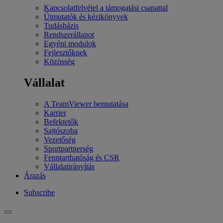
Kapcsolatfelvétel a támogatási csapattal
Útmutatók és kézikönyvek
Tudásbázis
Rendszerállapot
Egyéni modulok
Fejlesztőknek
Közösség
Vállalat
A TeamViewer bemutatása
Karrier
Befektetők
Sajtószoba
Vezetőség
Sportpartnerség
Fenntarthatóság és CSR
Vállalatirányítás
Árazás
Subscribe