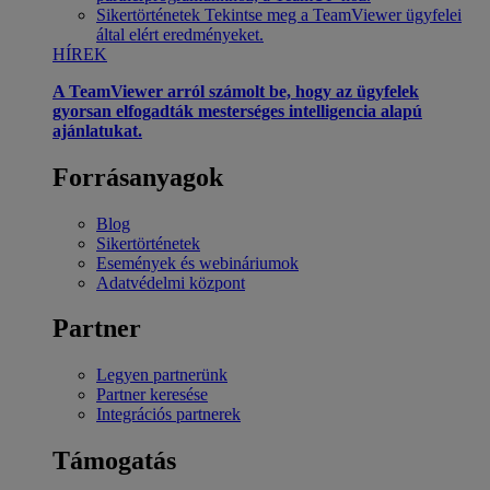
Sikertörténetek
Tekintse meg a TeamViewer ügyfelei
által elért eredményeket.
HÍREK
A TeamViewer arról számolt be, hogy az ügyfelek
gyorsan elfogadták mesterséges intelligencia alapú
ajánlatukat.
Forrásanyagok
Blog
Sikertörténetek
Események és webináriumok
Adatvédelmi központ
Partner
Legyen partnerünk
Partner keresése
Integrációs partnerek
Támogatás