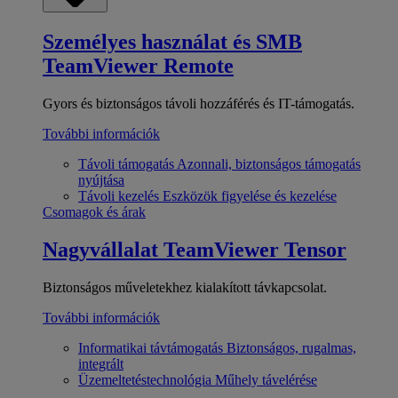
Személyes használat és SMB
TeamViewer Remote
Gyors és biztonságos távoli hozzáférés és IT-támogatás.
További információk
Távoli támogatás
Azonnali, biztonságos támogatás
nyújtása
Távoli kezelés
Eszközök figyelése és kezelése
Csomagok és árak
Nagyvállalat
TeamViewer Tensor
Biztonságos műveletekhez kialakított távkapcsolat.
További információk
Informatikai távtámogatás
Biztonságos, rugalmas,
integrált
Üzemeltetéstechnológia
Műhely távelérése