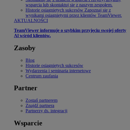
wsparcia lub skontaktuj się z naszym zespołem.
Historie osiągniętych sukcesów
Zapoznaj się z
wynikami osiągniętymi przez klientów TeamViewer.
AKTUALNOŚCI
TeamViewer informuje o szybkim przyjęciu swojej oferty
Al wśród klientów.
Zasoby
Blog
Historie osiągniętych sukcesów
Wydarzenia i seminaria internetowe
Centrum zaufania
Partner
Zostań partnerem
Znajdź partnera
Partnerzy ds. integracji
Wsparcie