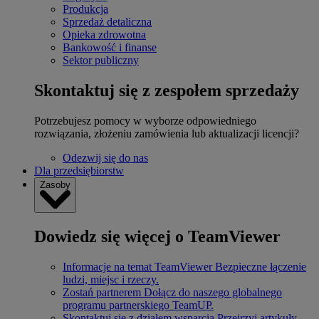
Produkcja
Sprzedaż detaliczna
Opieka zdrowotna
Bankowość i finanse
Sektor publiczny
Skontaktuj się z zespołem sprzedaży
Potrzebujesz pomocy w wyborze odpowiedniego
rozwiązania, złożeniu zamówienia lub aktualizacji licencji?
Odezwij się do nas
Dla przedsiębiorstw
Zasoby
Dowiedz się więcej o TeamViewer
Informacje na temat TeamViewer
Bezpieczne łączenie
ludzi, miejsc i rzeczy.
Zostań partnerem
Dołącz do naszego globalnego
programu partnerskiego TeamUP.
Skontaktuj się z działem wsparcia
Przejrzyj artykuły