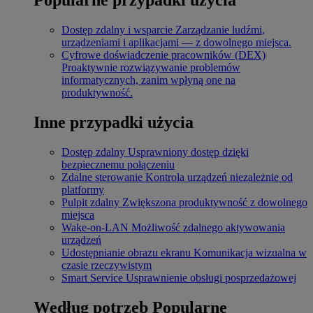
Dostęp zdalny i wsparcie
Zarządzanie ludźmi,
urządzeniami i aplikacjami — z dowolnego miejsca.
Cyfrowe doświadczenie pracowników (DEX)
Proaktywnie rozwiązywanie problemów
informatycznych, zanim wpłyną one na
produktywność.
Inne przypadki użycia
Dostęp zdalny
Usprawniony dostęp dzięki
bezpiecznemu połączeniu
Zdalne sterowanie
Kontrola urządzeń niezależnie od
platformy
Pulpit zdalny
Zwiększona produktywność z dowolnego
miejsca
Wake-on-LAN
Możliwość zdalnego aktywowania
urządzeń
Udostępnianie obrazu ekranu
Komunikacja wizualna w
czasie rzeczywistym
Smart Service
Usprawnienie obsługi posprzedażowej
Według potrzeb
Popularne