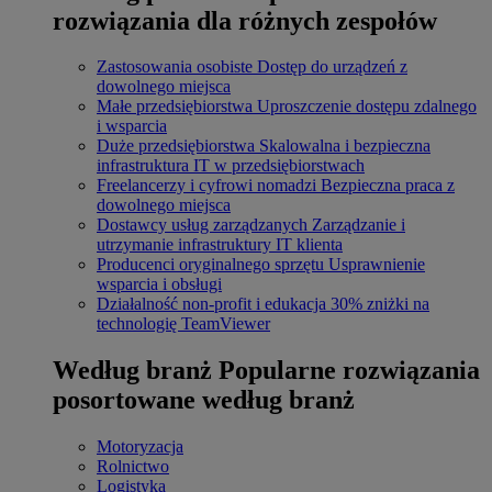
rozwiązania dla różnych zespołów
Zastosowania osobiste
Dostęp do urządzeń z
dowolnego miejsca
Małe przedsiębiorstwa
Uproszczenie dostępu zdalnego
i wsparcia
Duże przedsiębiorstwa
Skalowalna i bezpieczna
infrastruktura IT w przedsiębiorstwach
Freelancerzy i cyfrowi nomadzi
Bezpieczna praca z
dowolnego miejsca
Dostawcy usług zarządzanych
Zarządzanie i
utrzymanie infrastruktury IT klienta
Producenci oryginalnego sprzętu
Usprawnienie
wsparcia i obsługi
Działalność non-profit i edukacja
30% zniżki na
technologię TeamViewer
Według branż
Popularne rozwiązania
posortowane według branż
Motoryzacja
Rolnictwo
Logistyka