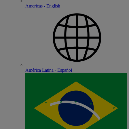
Americas - English
América Latina - Español