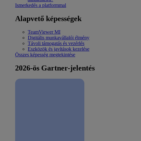
Ismerkedés a platformmal
Alapvető képességek
TeamViewer MI
Digitális munkavállalói élmény
Távoli támogatás és vezérlés
Eszközök és javítások kezelése
Összes képesség megtekintése
2026-ös Gartner-jelentés