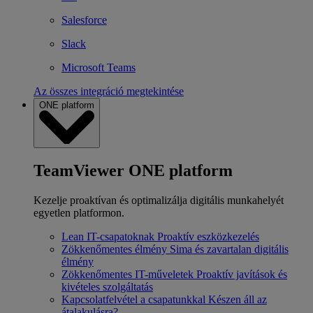
Salesforce
Slack
Microsoft Teams
Az összes integráció megtekintése
ONE platform
TeamViewer ONE platform
Kezelje proaktívan és optimalizálja digitális munkahelyét
egyetlen platformon.
Lean IT-csapatoknak
Proaktív eszközkezelés
Zökkenőmentes élmény
Sima és zavartalan digitális
élmény
Zökkenőmentes IT-műveletek
Proaktív javítások és
kivételes szolgáltatás
Kapcsolatfelvétel a csapatunkkal
Készen áll az
átalakulásra?