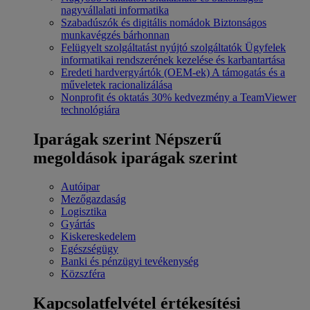
nagyvállalati informatika
Szabadúszók és digitális nomádok
Biztonságos
munkavégzés bárhonnan
Felügyelt szolgáltatást nyújtó szolgáltatók
Ügyfelek
informatikai rendszerének kezelése és karbantartása
Eredeti hardvergyártók (OEM-ek)
A támogatás és a
műveletek racionalizálása
Nonprofit és oktatás
30% kedvezmény a TeamViewer
technológiára
Iparágak szerint
Népszerű
megoldások iparágak szerint
Autóipar
Mezőgazdaság
Logisztika
Gyártás
Kiskereskedelem
Egészségügy
Banki és pénzügyi tevékenység
Közszféra
Kapcsolatfelvétel értékesítési