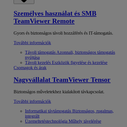
Személyes használat és SMB
TeamViewer Remote
Gyors és biztonságos távoli hozzáférés és IT-támogatás.
További információk
Távoli támogatás
Azonnali, biztonságos támogatás
nyújtása
Távoli kezelés
Eszközök figyelése és kezelése
Csomagok és árak
Nagyvállalat
TeamViewer Tensor
Biztonságos műveletekhez kialakított távkapcsolat.
További információk
Informatikai távtámogatás
Biztonságos, rugalmas,
integrált
Üzemeltetéstechnológia
Műhely távelérése