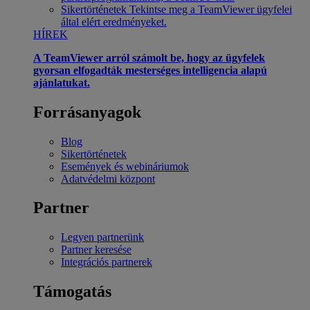
Sikertörténetek
Tekintse meg a TeamViewer ügyfelei
által elért eredményeket.
HÍREK
A TeamViewer arról számolt be, hogy az ügyfelek
gyorsan elfogadták mesterséges intelligencia alapú
ajánlatukat.
Forrásanyagok
Blog
Sikertörténetek
Események és webináriumok
Adatvédelmi központ
Partner
Legyen partnerünk
Partner keresése
Integrációs partnerek
Támogatás