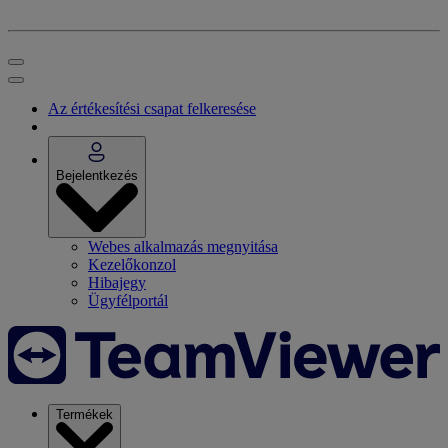
Az értékesítési csapat felkeresése
Bejelentkezés
Webes alkalmazás megnyitása
Kezelőkonzol
Hibajegy
Ügyfélportál
Termékek