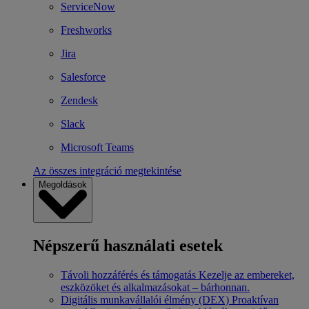
ServiceNow
Freshworks
Jira
Salesforce
Zendesk
Slack
Microsoft Teams
Az összes integráció megtekintése
Megoldások
Népszerű használati esetek
Távoli hozzáférés és támogatás
Kezelje az embereket,
eszközöket és alkalmazásokat – bárhonnan.
Digitális munkavállalói élmény (DEX)
Proaktívan