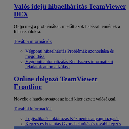
Valós idejű hibaelhárítás
TeamViewer
DEX
Oldja meg a problémákat, mielőtt azok hatással lennének a
felhasználókra.
További információk
Végponti hibaelhárítás
Problémák azonosítása és
megoldása
Végponti automatizálás
Rendszeres informatikai
feladatok automatizálása
Online dolgozó
TeamViewer
Frontline
Növelje a hatékonyságot az ipari kiterjesztett valósággal.
További információk
Logisztika és raktározás
Kézmentes anyagmozgatás
Képzés és betanítás
Gyors betanítás és továbbképzés