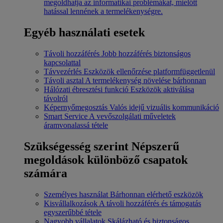
megoldhatja az informatikai problémákat, mielőtt
hatással lennének a termelékenységre.
Egyéb használati esetek
Távoli hozzáférés
Jobb hozzáférés biztonságos
kapcsolattal
Távvezérlés
Eszközök ellenőrzése platformfüggetlenül
Távoli asztal
A termelékenység növelése bárhonnan
Hálózati ébresztési funkció
Eszközök aktiválása
távolról
Képernyőmegosztás
Valós idejű vizuális kommunikáció
Smart Service
A vevőszolgálati műveletek
áramvonalassá tétele
Szükségesség szerint
Népszerű
megoldások különböző csapatok
számára
Személyes használat
Bárhonnan elérhető eszközök
Kisvállalkozások
A távoli hozzáférés és támogatás
egyszerűbbé tétele
Nagyobb vállalatok
Skálázható és biztonságos