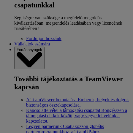
csapatunkkal
Segítségre van szüksége a megfelelő megoldás
kiválasztásában, megrendelés leadásában vagy licencének
frissítésében?
Forduljon hozzánk
Vállalatok számára
Forrásanyagok
További tájékoztatás a TeamViewer
kapcsán
A TeamViewer bemutatása
Emberek, helyek és dolgok
biztonságos összekapcsolása.
Kapcsolatfelvétel a támogatási csapattal
Böngésszen a
támogatási cikkek között, vagy vegye fel velünk a
kapcsolatot.
Legyen partnerünk
Csatlakozzon globális
partnerprogramunkhoz, a TeamUP-hoz.