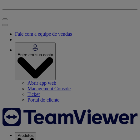
Fale com a equipe de vendas
Entre em sua conta
Abrir app web
Management Console
Ticket
Portal do cliente
Produtos