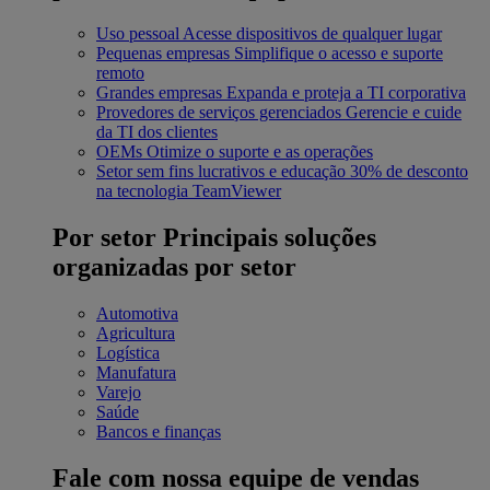
Uso pessoal
Acesse dispositivos de qualquer lugar
Pequenas empresas
Simplifique o acesso e suporte
remoto
Grandes empresas
Expanda e proteja a TI corporativa
Provedores de serviços gerenciados
Gerencie e cuide
da TI dos clientes
OEMs
Otimize o suporte e as operações
Setor sem fins lucrativos e educação
30% de desconto
na tecnologia TeamViewer
Por setor
Principais soluções
organizadas por setor
Automotiva
Agricultura
Logística
Manufatura
Varejo
Saúde
Bancos e finanças
Fale com nossa equipe de vendas