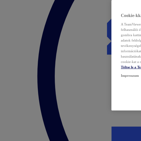
Cookie-kka
A TeamViewer 
felhasználói 
gombra kattin
adatok feldol
tevékenységek
információka
használatának 
cookie-kat a c
Töltse le a 
Impresszum