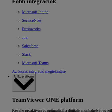
Főbb integrációk
Microsoft Intune
ServiceNow
Freshworks
Jira
Salesforce
Slack
Microsoft Teams
Az összes integráció megtekintése
ONE platform
TeamViewer ONE platform
Kezelje proaktívan és optimalizálja digitális munkahelyét egyet