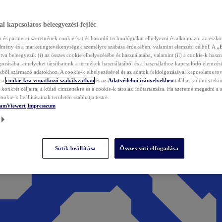
l kapcsolatos beleegyezési fejléc
és partnerei szeretnének cookie-kat és hasonló technológiákat elhelyezni és alkalmazni az eszkö
élmény és a marketingtevékenységek személyre szabása érdekében, valamint elemzési célból. A
„
tva beleegyezik (i) az összes cookie elhelyezésébe és használatába, valamint (ii) a cookie-k haszn
gozásába, amelyeket társíthatunk a termékek használatából és a használathoz kapcsolódó elemzési
ből származó adatokhoz. A cookie-k elhelyezésével és az adatok feldolgozásával kapcsolatos to
t a
cookie-kra vonatkozó szabályzatban
és az
Adatvédelmi irányelvekben
találja, különös tekin
konkrét céljaira, a külső címzettekre és a cookie-k tárolási időtartamára. Ha szeretné megadni a saj
ookie-k beállításainak területén szabhatja testre.
TeamViewert
Impresszum
Sütik beállítása
Összes süti elfogadása