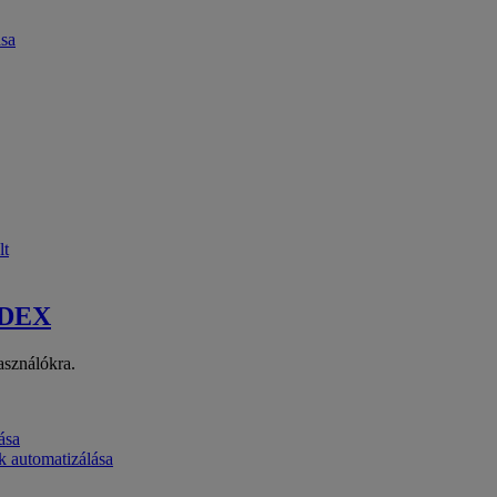
ása
lt
 DEX
asználókra.
ása
k automatizálása