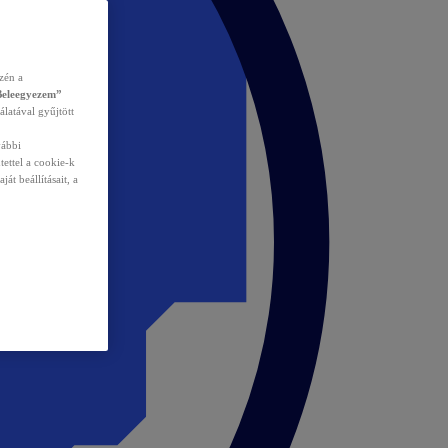
zén a
Beleegyezem”
álatával gyűjtött
vábbi
tettel a cookie-k
át beállításait, a