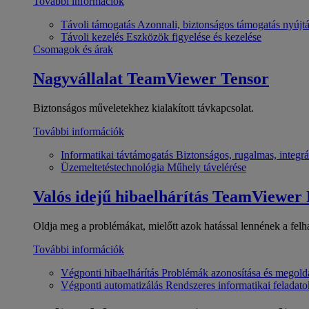
További információk
Távoli támogatás
Azonnali, biztonságos támogatás nyújt
Távoli kezelés
Eszközök figyelése és kezelése
Csomagok és árak
Nagyvállalat
TeamViewer Tensor
Biztonságos műveletekhez kialakított távkapcsolat.
További információk
Informatikai távtámogatás
Biztonságos, rugalmas, integrá
Üzemeltetéstechnológia
Műhely távelérése
Valós idejű hibaelhárítás
TeamViewer
Oldja meg a problémákat, mielőtt azok hatással lennének a felh
További információk
Végponti hibaelhárítás
Problémák azonosítása és megold
Végponti automatizálás
Rendszeres informatikai feladato