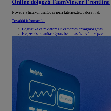
Online dolgozó
TeamViewer Frontline
Növelje a hatékonyságot az ipari kiterjesztett valósággal.
További információk
Logisztika és raktározás
Kézmentes anyagmozgatás
Képzés és betanítás
Gyors betanítás és továbbképzés