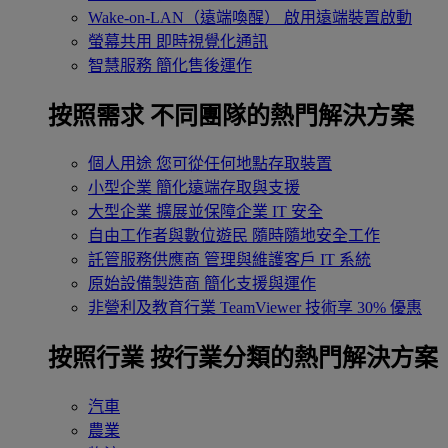
Wake-on-LAN（遠端喚醒）
啟用遠端裝置啟動
螢幕共用
即時視覺化通訊
智慧服務
簡化售後運作
按照需求
不同團隊的熱門解決方案
個人用途
您可從任何地點存取裝置
小型企業
簡化遠端存取與支援
大型企業
擴展並保障企業 IT 安全
自由工作者與數位遊民
隨時隨地安全工作
託管服務供應商
管理與維護客戶 IT 系統
原始設備製造商
簡化支援與運作
非營利及教育行業
TeamViewer 技術享 30% 優惠
按照行業
按行業分類的熱門解決方案
汽車
農業