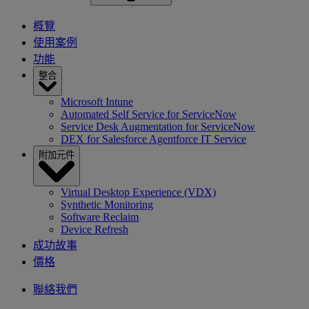
概覽
使用案例
功能
整合
Microsoft Intune
Automated Self Service for ServiceNow
Service Desk Augmentation for ServiceNow
DEX for Salesforce Agentforce IT Service
附加元件
Virtual Desktop Experience (VDX)
Synthetic Monitoring
Software Reclaim
Device Refresh
成功故事
價格
聯絡我們