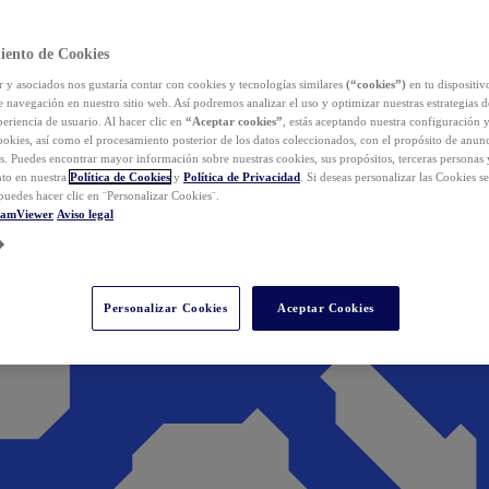
iento de Cookies
y asociados nos gustaría contar con cookies y tecnologías similares
(“cookies”)
en tu dispositiv
e navegación en nuestro sitio web. Así podremos analizar el uso y optimizar nuestras estrategias 
eriencia de usuario. Al hacer clic en
“Aceptar cookies”
, estás aceptando nuestra configuración 
cookies, así como el procesamiento posterior de los datos coleccionados, con el propósito de anun
s. Puedes encontrar mayor información sobre nuestras cookies, sus propósitos, terceras personas 
to en nuestra
Política de Cookies
y
Política de Privacidad
. Si deseas personalizar las Cookies s
puedes hacer clic en ¨Personalizar Cookies¨.
eamViewer
Aviso legal
Personalizar Cookies
Aceptar Cookies