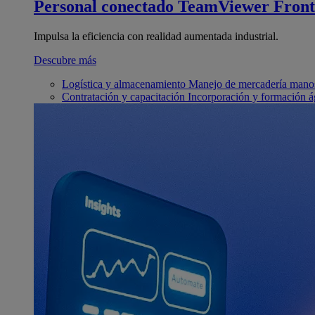
Personal conectado
TeamViewer Front
Impulsa la eficiencia con realidad aumentada industrial.
Descubre más
Logística y almacenamiento
Manejo de mercadería manos
Contratación y capacitación
Incorporación y formación á