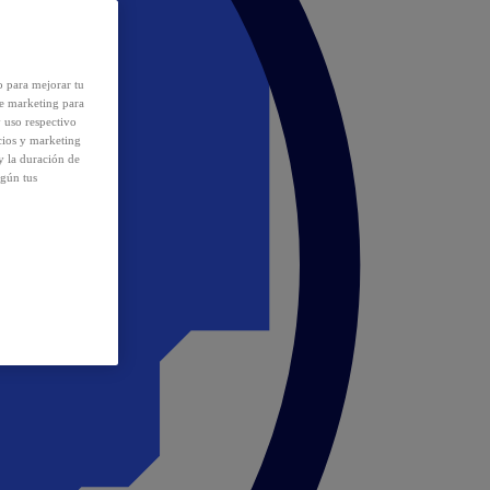
o para mejorar tu
de marketing para
y uso respectivo
cios y marketing
y la duración de
egún tus