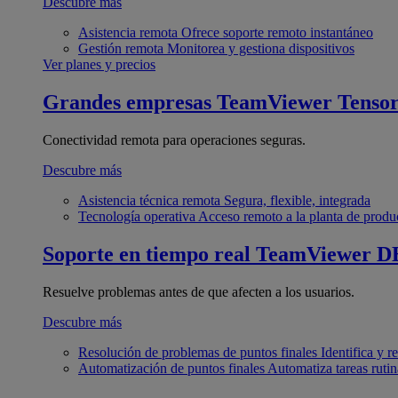
Descubre más
Asistencia remota
Ofrece soporte remoto instantáneo
Gestión remota
Monitorea y gestiona dispositivos
Ver planes y precios
Grandes empresas
TeamViewer Tenso
Conectividad remota para operaciones seguras.
Descubre más
Asistencia técnica remota
Segura, flexible, integrada
Tecnología operativa
Acceso remoto a la planta de produ
Soporte en tiempo real
TeamViewer D
Resuelve problemas antes de que afecten a los usuarios.
Descubre más
Resolución de problemas de puntos finales
Identifica y 
Automatización de puntos finales
Automatiza tareas rutin