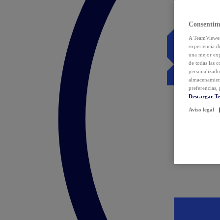
Consentim
A TeamViewer 
experiencia d
una mejor exp
de todas las 
personalizado
almacenamien
preferencias, 
Descargar T
Aviso legal