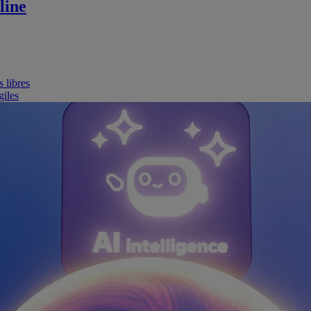
line
 libres
giles