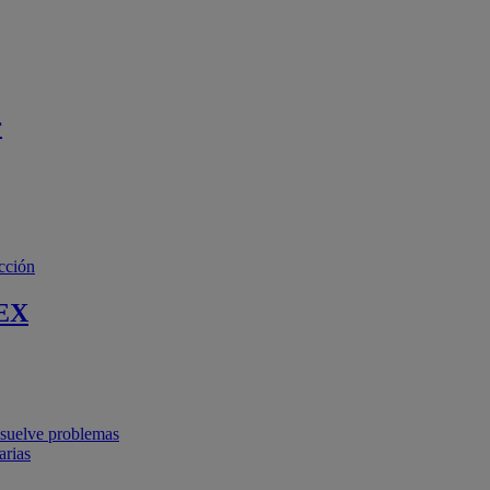
r
cción
EX
resuelve problemas
arias