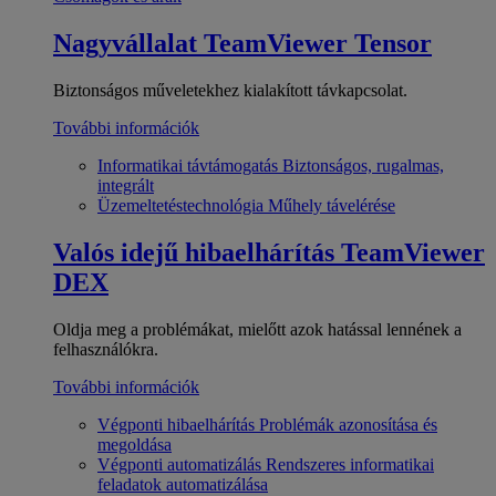
Nagyvállalat
TeamViewer Tensor
Biztonságos műveletekhez kialakított távkapcsolat.
További információk
Informatikai távtámogatás
Biztonságos, rugalmas,
integrált
Üzemeltetéstechnológia
Műhely távelérése
Valós idejű hibaelhárítás
TeamViewer
DEX
Oldja meg a problémákat, mielőtt azok hatással lennének a
felhasználókra.
További információk
Végponti hibaelhárítás
Problémák azonosítása és
megoldása
Végponti automatizálás
Rendszeres informatikai
feladatok automatizálása