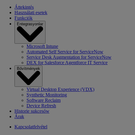
Áttekintés
Használati esetek
Funkciók
Entegrasyonlar
Microsoft Intune
Automated Self Service for ServiceNow
Service Desk Augmentation for ServiceNow
DEX for Salesforce Agentforce IT Service
Bővítmények
Virtual Desktop Experience (VDX)
Synthetic Monitoring
Software Reclaim
Device Refresh
Historie sukcesów
Árak
Kapcsolatfelvétel