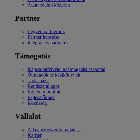
Adatvédelmi központ
Partner
Legyen partnerünk
Partner keresése
Integrációs partnerek
Támogatás
Kapcsolatfelvétel a támogatási csapattal
Útmutatók és kézikönyvek
Tudásbázis
Rendszerállapot
Egyéni modulok
Fejlesztőknek
Közösség
Vállalat
A TeamViewer bemutatása
Karrier