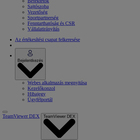
Befektetők
Sajtószoba
Vezetőség
Sportpartnerség
Fenntarthatóság és CSR
Vállalatirányítás
Az értékesítési csapat felkeresése
Bejelentkezés
Webes alkalmazás megnyitása
Kezelőkonzol
Hibajegy
Ügyfélportál
TeamViewer DEX
TeamViewer DEX