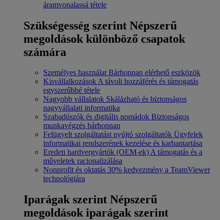
áramvonalassá tétele
Szükségesség szerint
Népszerű
megoldások különböző csapatok
számára
Személyes használat
Bárhonnan elérhető eszközök
Kisvállalkozások
A távoli hozzáférés és támogatás
egyszerűbbé tétele
Nagyobb vállalatok
Skálázható és biztonságos
nagyvállalati informatika
Szabadúszók és digitális nomádok
Biztonságos
munkavégzés bárhonnan
Felügyelt szolgáltatást nyújtó szolgáltatók
Ügyfelek
informatikai rendszerének kezelése és karbantartása
Eredeti hardvergyártók (OEM-ek)
A támogatás és a
műveletek racionalizálása
Nonprofit és oktatás
30% kedvezmény a TeamViewer
technológiára
Iparágak szerint
Népszerű
megoldások iparágak szerint