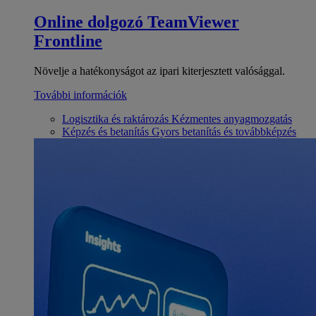
Online dolgozó
TeamViewer
Frontline
Növelje a hatékonyságot az ipari kiterjesztett valósággal.
További információk
Logisztika és raktározás
Kézmentes anyagmozgatás
Képzés és betanítás
Gyors betanítás és továbbképzés