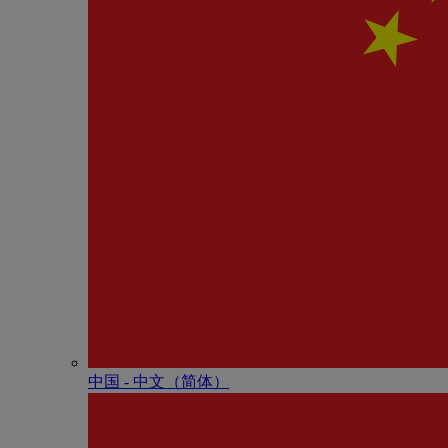
中国 - 中⽂（简体）