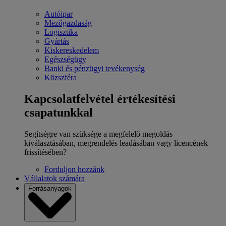
Autóipar
Mezőgazdaság
Logisztika
Gyártás
Kiskereskedelem
Egészségügy
Banki és pénzügyi tevékenység
Közszféra
Kapcsolatfelvétel értékesítési
csapatunkkal
Segítségre van szüksége a megfelelő megoldás
kiválasztásában, megrendelés leadásában vagy licencének
frissítésében?
Forduljon hozzánk
Vállalatok számára
Forrásanyagok