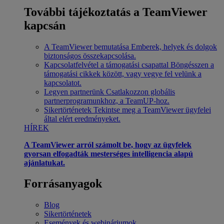
További tájékoztatás a TeamViewer
kapcsán
A TeamViewer bemutatása
Emberek, helyek és dolgok
biztonságos összekapcsolása.
Kapcsolatfelvétel a támogatási csapattal
Böngésszen a
támogatási cikkek között, vagy vegye fel velünk a
kapcsolatot.
Legyen partnerünk
Csatlakozzon globális
partnerprogramunkhoz, a TeamUP-hoz.
Sikertörténetek
Tekintse meg a TeamViewer ügyfelei
által elért eredményeket.
HÍREK
A TeamViewer arról számolt be, hogy az ügyfelek
gyorsan elfogadták mesterséges intelligencia alapú
ajánlatukat.
Forrásanyagok
Blog
Sikertörténetek
Események és webináriumok