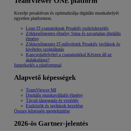
TeamViewer ONE platform
Kezelje proaktívan és optimalizálja digitális munkahelyét
egyetlen platformon.
Lean IT-csapatoknak
Proaktív eszközkezelés
Zökkenőmentes élmény
Sima és zavartalan digitális
élmény
Zökkenőmentes IT-műveletek
Proaktív javítások és
kivételes szolgáltatás
Kapcsolatfelvétel a csapatunkkal
Készen áll az
átalakulásra?
Ismerkedés a platformmal
Alapvető képességek
TeamViewer MI
Digitális munkavállalói élmény
Távoli támogatás és vezérlés
Eszközök és javítások kezelése
Összes képesség megtekintése
2026-ös Gartner-jelentés