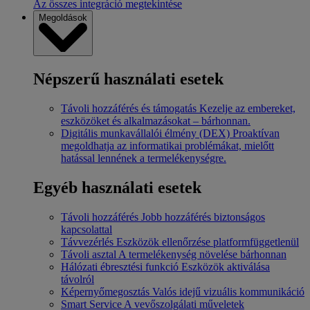
Az összes integráció megtekintése
Megoldások
Népszerű használati esetek
Távoli hozzáférés és támogatás
Kezelje az embereket,
eszközöket és alkalmazásokat – bárhonnan.
Digitális munkavállalói élmény (DEX)
Proaktívan
megoldhatja az informatikai problémákat, mielőtt
hatással lennének a termelékenységre.
Egyéb használati esetek
Távoli hozzáférés
Jobb hozzáférés biztonságos
kapcsolattal
Távvezérlés
Eszközök ellenőrzése platformfüggetlenül
Távoli asztal
A termelékenység növelése bárhonnan
Hálózati ébresztési funkció
Eszközök aktiválása
távolról
Képernyőmegosztás
Valós idejű vizuális kommunikáció
Smart Service
A vevőszolgálati műveletek