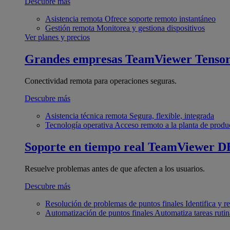
Descubre más
Asistencia remota
Ofrece soporte remoto instantáneo
Gestión remota
Monitorea y gestiona dispositivos
Ver planes y precios
Grandes empresas
TeamViewer Tenso
Conectividad remota para operaciones seguras.
Descubre más
Asistencia técnica remota
Segura, flexible, integrada
Tecnología operativa
Acceso remoto a la planta de produ
Soporte en tiempo real
TeamViewer D
Resuelve problemas antes de que afecten a los usuarios.
Descubre más
Resolución de problemas de puntos finales
Identifica y 
Automatización de puntos finales
Automatiza tareas rutin