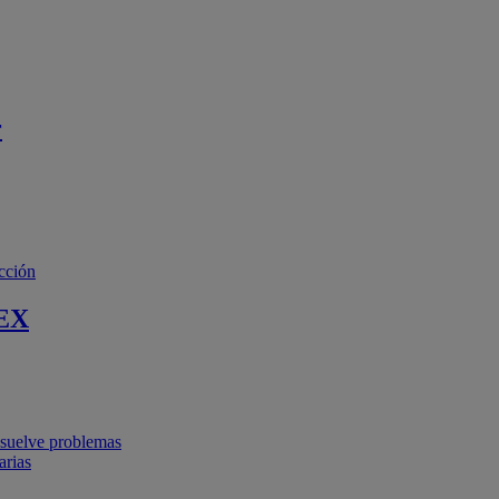
r
cción
EX
resuelve problemas
arias