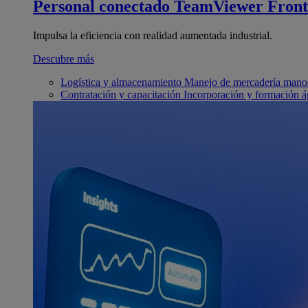
Personal conectado
TeamViewer Front
Impulsa la eficiencia con realidad aumentada industrial.
Descubre más
Logística y almacenamiento
Manejo de mercadería manos
Contratación y capacitación
Incorporación y formación á