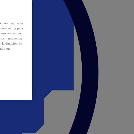
o para mejorar tu
de marketing para
y uso respectivo
cios y marketing
y la duración de
egún tus