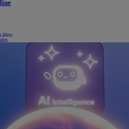
line
 libres
giles