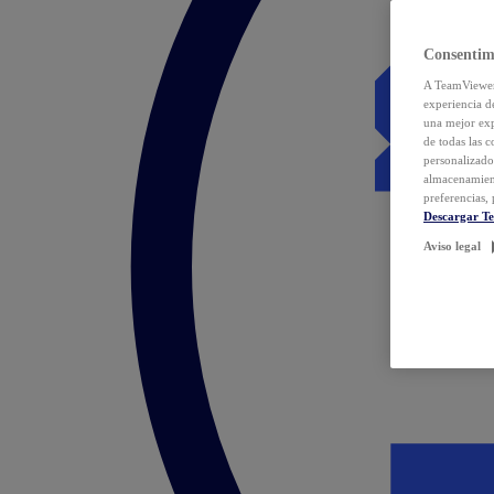
Consentim
A TeamViewer 
experiencia d
una mejor exp
de todas las 
personalizado
almacenamien
preferencias, 
Descargar T
Aviso legal