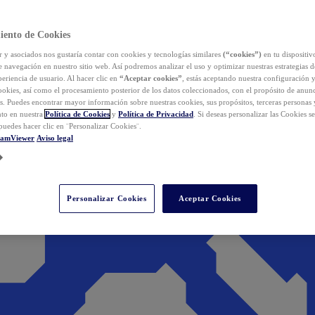
iento de Cookies
y asociados nos gustaría contar con cookies y tecnologías similares
(“cookies”)
en tu dispositiv
e navegación en nuestro sitio web. Así podremos analizar el uso y optimizar nuestras estrategias 
eriencia de usuario. Al hacer clic en
“Aceptar cookies”
, estás aceptando nuestra configuración 
cookies, así como el procesamiento posterior de los datos coleccionados, con el propósito de anun
s. Puedes encontrar mayor información sobre nuestras cookies, sus propósitos, terceras personas 
to en nuestra
Política de Cookies
y
Política de Privacidad
. Si deseas personalizar las Cookies s
puedes hacer clic en ¨Personalizar Cookies¨.
eamViewer
Aviso legal
Personalizar Cookies
Aceptar Cookies