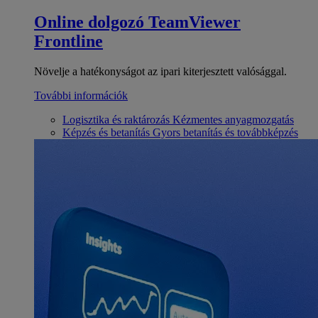
Online dolgozó
TeamViewer
Frontline
Növelje a hatékonyságot az ipari kiterjesztett valósággal.
További információk
Logisztika és raktározás
Kézmentes anyagmozgatás
Képzés és betanítás
Gyors betanítás és továbbképzés