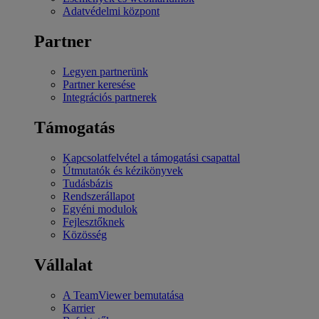
Adatvédelmi központ
Partner
Legyen partnerünk
Partner keresése
Integrációs partnerek
Támogatás
Kapcsolatfelvétel a támogatási csapattal
Útmutatók és kézikönyvek
Tudásbázis
Rendszerállapot
Egyéni modulok
Fejlesztőknek
Közösség
Vállalat
A TeamViewer bemutatása
Karrier