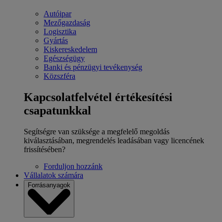
Autóipar
Mezőgazdaság
Logisztika
Gyártás
Kiskereskedelem
Egészségügy
Banki és pénzügyi tevékenység
Közszféra
Kapcsolatfelvétel értékesítési
csapatunkkal
Segítségre van szüksége a megfelelő megoldás
kiválasztásában, megrendelés leadásában vagy licencének
frissítésében?
Forduljon hozzánk
Vállalatok számára
Forrásanyagok