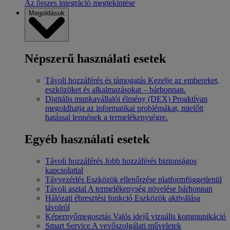
Az összes integráció megtekintése
Megoldások
Népszerű használati esetek
Távoli hozzáférés és támogatás
Kezelje az embereket,
eszközöket és alkalmazásokat – bárhonnan.
Digitális munkavállalói élmény (DEX)
Proaktívan
megoldhatja az informatikai problémákat, mielőtt
hatással lennének a termelékenységre.
Egyéb használati esetek
Távoli hozzáférés
Jobb hozzáférés biztonságos
kapcsolattal
Távvezérlés
Eszközök ellenőrzése platformfüggetlenül
Távoli asztal
A termelékenység növelése bárhonnan
Hálózati ébresztési funkció
Eszközök aktiválása
távolról
Képernyőmegosztás
Valós idejű vizuális kommunikáció
Smart Service
A vevőszolgálati műveletek