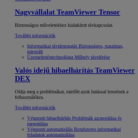
Nagyvállalat
TeamViewer Tensor
Biztonságos műveletekhez kialakított távkapcsolat.
További információk
Informatikai távtámogatás
Biztonságos, rugalmas,
integrált
Üzemeltetéstechnológia
Műhely távelérése
Valós idejű hibaelhárítás
TeamViewer
DEX
Oldja meg a problémákat, mielőtt azok hatással lennének a
felhasználókra.
További információk
Végponti hibaelhárítás
Problémák azonosítása és
megoldása
Végponti automatizálás
Rendszeres informatikai
feladatok automatizálása