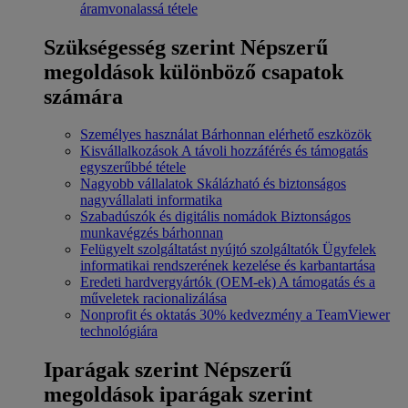
áramvonalassá tétele
Szükségesség szerint
Népszerű
megoldások különböző csapatok
számára
Személyes használat
Bárhonnan elérhető eszközök
Kisvállalkozások
A távoli hozzáférés és támogatás
egyszerűbbé tétele
Nagyobb vállalatok
Skálázható és biztonságos
nagyvállalati informatika
Szabadúszók és digitális nomádok
Biztonságos
munkavégzés bárhonnan
Felügyelt szolgáltatást nyújtó szolgáltatók
Ügyfelek
informatikai rendszerének kezelése és karbantartása
Eredeti hardvergyártók (OEM-ek)
A támogatás és a
műveletek racionalizálása
Nonprofit és oktatás
30% kedvezmény a TeamViewer
technológiára
Iparágak szerint
Népszerű
megoldások iparágak szerint