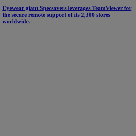
Eyewear giant Specsavers leverages TeamViewer for
the secure remote support of its 2,300 stores
worldwide.