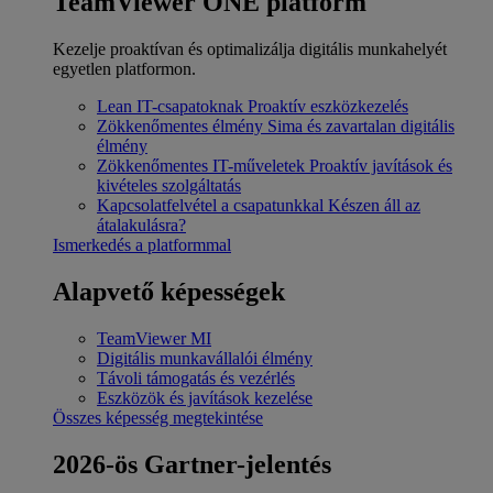
TeamViewer ONE platform
Kezelje proaktívan és optimalizálja digitális munkahelyét
egyetlen platformon.
Lean IT-csapatoknak
Proaktív eszközkezelés
Zökkenőmentes élmény
Sima és zavartalan digitális
élmény
Zökkenőmentes IT-műveletek
Proaktív javítások és
kivételes szolgáltatás
Kapcsolatfelvétel a csapatunkkal
Készen áll az
átalakulásra?
Ismerkedés a platformmal
Alapvető képességek
TeamViewer MI
Digitális munkavállalói élmény
Távoli támogatás és vezérlés
Eszközök és javítások kezelése
Összes képesség megtekintése
2026-ös Gartner-jelentés