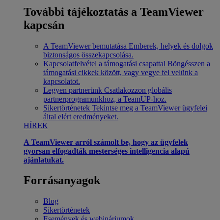
További tájékoztatás a TeamViewer
kapcsán
A TeamViewer bemutatása
Emberek, helyek és dolgok
biztonságos összekapcsolása.
Kapcsolatfelvétel a támogatási csapattal
Böngésszen a
támogatási cikkek között, vagy vegye fel velünk a
kapcsolatot.
Legyen partnerünk
Csatlakozzon globális
partnerprogramunkhoz, a TeamUP-hoz.
Sikertörténetek
Tekintse meg a TeamViewer ügyfelei
által elért eredményeket.
HÍREK
A TeamViewer arról számolt be, hogy az ügyfelek
gyorsan elfogadták mesterséges intelligencia alapú
ajánlatukat.
Forrásanyagok
Blog
Sikertörténetek
Események és webináriumok