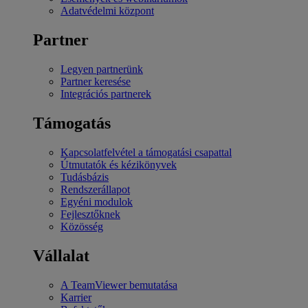
Adatvédelmi központ
Partner
Legyen partnerünk
Partner keresése
Integrációs partnerek
Támogatás
Kapcsolatfelvétel a támogatási csapattal
Útmutatók és kézikönyvek
Tudásbázis
Rendszerállapot
Egyéni modulok
Fejlesztőknek
Közösség
Vállalat
A TeamViewer bemutatása
Karrier