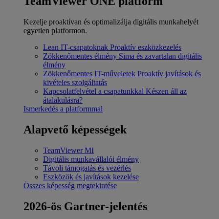
TeamViewer ONE platform
Kezelje proaktívan és optimalizálja digitális munkahelyét
egyetlen platformon.
Lean IT-csapatoknak
Proaktív eszközkezelés
Zökkenőmentes élmény
Sima és zavartalan digitális
élmény
Zökkenőmentes IT-műveletek
Proaktív javítások és
kivételes szolgáltatás
Kapcsolatfelvétel a csapatunkkal
Készen áll az
átalakulásra?
Ismerkedés a platformmal
Alapvető képességek
TeamViewer MI
Digitális munkavállalói élmény
Távoli támogatás és vezérlés
Eszközök és javítások kezelése
Összes képesség megtekintése
2026-ös Gartner-jelentés