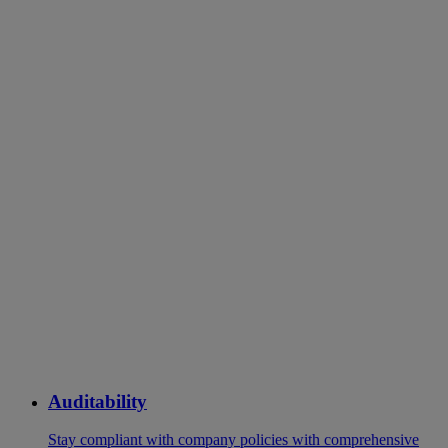
Auditability
Stay compliant with company policies with comprehensive