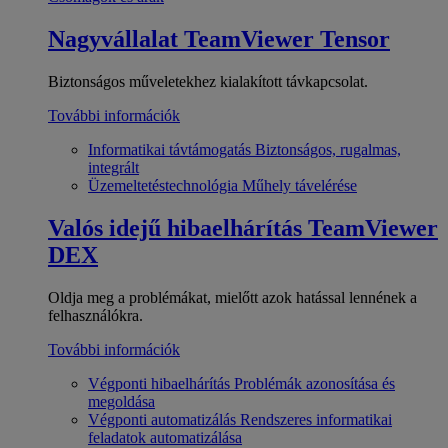
Nagyvállalat
TeamViewer Tensor
Biztonságos műveletekhez kialakított távkapcsolat.
További információk
Informatikai távtámogatás
Biztonságos, rugalmas,
integrált
Üzemeltetéstechnológia
Műhely távelérése
Valós idejű hibaelhárítás
TeamViewer
DEX
Oldja meg a problémákat, mielőtt azok hatással lennének a
felhasználókra.
További információk
Végponti hibaelhárítás
Problémák azonosítása és
megoldása
Végponti automatizálás
Rendszeres informatikai
feladatok automatizálása