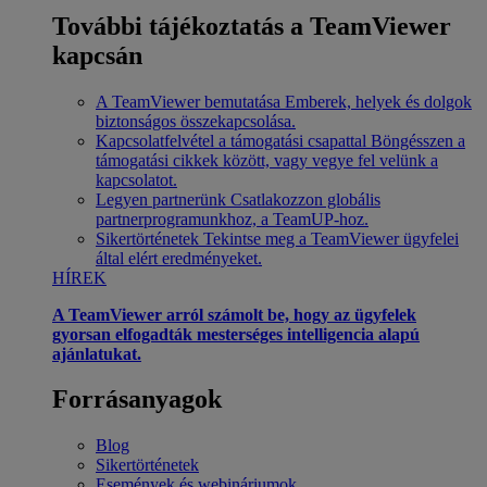
További tájékoztatás a TeamViewer
kapcsán
A TeamViewer bemutatása
Emberek, helyek és dolgok
biztonságos összekapcsolása.
Kapcsolatfelvétel a támogatási csapattal
Böngésszen a
támogatási cikkek között, vagy vegye fel velünk a
kapcsolatot.
Legyen partnerünk
Csatlakozzon globális
partnerprogramunkhoz, a TeamUP-hoz.
Sikertörténetek
Tekintse meg a TeamViewer ügyfelei
által elért eredményeket.
HÍREK
A TeamViewer arról számolt be, hogy az ügyfelek
gyorsan elfogadták mesterséges intelligencia alapú
ajánlatukat.
Forrásanyagok
Blog
Sikertörténetek
Események és webináriumok