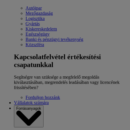
Autóipar
Mezőgazdaság
Logisztika
Gyártás
Kiskereskedelem
Egészségügy
Banki és pénzügyi tevékenység
Közszféra
Kapcsolatfelvétel értékesítési
csapatunkkal
Segítségre van szüksége a megfelelő megoldás
kiválasztásában, megrendelés leadásában vagy licencének
frissítésében?
Forduljon hozzánk
Vállalatok számára
Forrásanyagok