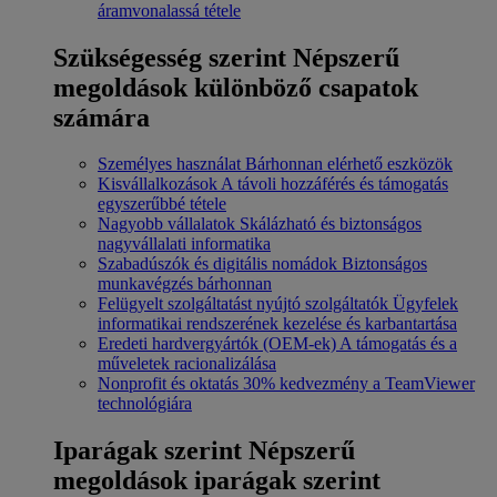
áramvonalassá tétele
Szükségesség szerint
Népszerű
megoldások különböző csapatok
számára
Személyes használat
Bárhonnan elérhető eszközök
Kisvállalkozások
A távoli hozzáférés és támogatás
egyszerűbbé tétele
Nagyobb vállalatok
Skálázható és biztonságos
nagyvállalati informatika
Szabadúszók és digitális nomádok
Biztonságos
munkavégzés bárhonnan
Felügyelt szolgáltatást nyújtó szolgáltatók
Ügyfelek
informatikai rendszerének kezelése és karbantartása
Eredeti hardvergyártók (OEM-ek)
A támogatás és a
műveletek racionalizálása
Nonprofit és oktatás
30% kedvezmény a TeamViewer
technológiára
Iparágak szerint
Népszerű
megoldások iparágak szerint