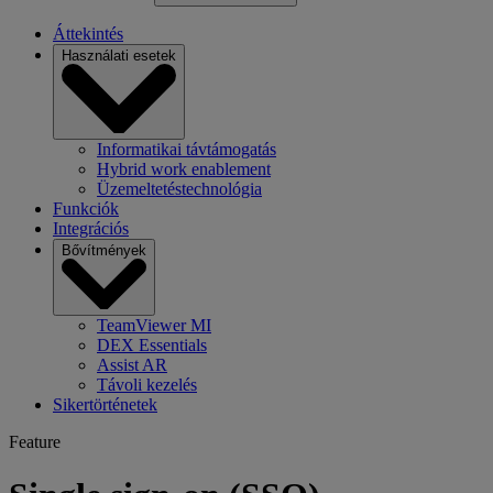
Áttekintés
Használati esetek
Informatikai távtámogatás
Hybrid work enablement
Üzemeltetéstechnológia
Funkciók
Integrációs
Bővítmények
TeamViewer MI
DEX Essentials
Assist AR
Távoli kezelés
Sikertörténetek
Feature