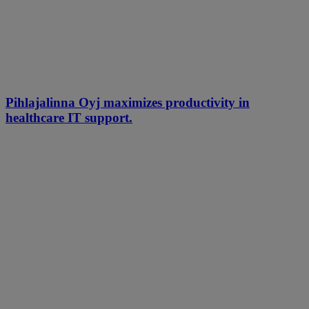
Pihlajalinna Oyj maximizes productivity in
healthcare IT support.