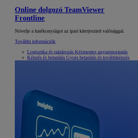
Online dolgozó
TeamViewer
Frontline
Növelje a hatékonyságot az ipari kiterjesztett valósággal.
További információk
Logisztika és raktározás
Kézmentes anyagmozgatás
Képzés és betanítás
Gyors betanítás és továbbképzés