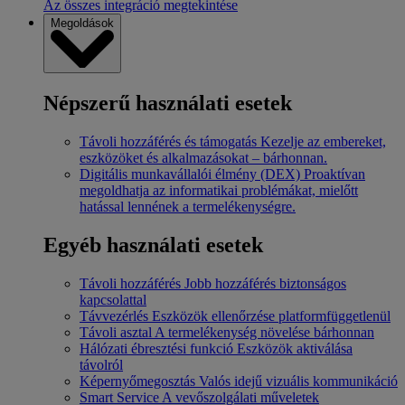
Az összes integráció megtekintése
Megoldások
Népszerű használati esetek
Távoli hozzáférés és támogatás
Kezelje az embereket,
eszközöket és alkalmazásokat – bárhonnan.
Digitális munkavállalói élmény (DEX)
Proaktívan
megoldhatja az informatikai problémákat, mielőtt
hatással lennének a termelékenységre.
Egyéb használati esetek
Távoli hozzáférés
Jobb hozzáférés biztonságos
kapcsolattal
Távvezérlés
Eszközök ellenőrzése platformfüggetlenül
Távoli asztal
A termelékenység növelése bárhonnan
Hálózati ébresztési funkció
Eszközök aktiválása
távolról
Képernyőmegosztás
Valós idejű vizuális kommunikáció
Smart Service
A vevőszolgálati műveletek