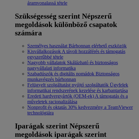
áramvonalassá tétele
Szükségesség szerint
Népszerű
megoldások különböző csapatok
számára
Személyes használat
Bárhonnan elérhető eszközök
Kisvállalkozások
A távoli hozzáférés és támogatás
egyszerűbbé tétele
Nagyobb vállalatok
Skálázható és biztonságos
nagyvállalati informatika
Szabadúszók és digitális nomádok
Biztonságos
munkavégzés bárhonnan
Felügyelt szolgáltatást nyújtó szolgáltatók
Ügyfelek
informatikai rendszerének kezelése és karbantartása
Eredeti hardvergyártók (OEM-ek)
A támogatás és a
műveletek racionalizálása
Nonprofit és oktatás
30% kedvezmény a TeamViewer
technológiára
Iparágak szerint
Népszerű
megoldások iparágak szerint