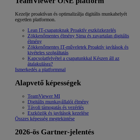
TeamViewer ONE platform
Kezelje proaktívan és optimalizálja digitális munkahelyét
egyetlen platformon.
Lean IT-csapatoknak
Proaktív eszközkezelés
Zökkenőmentes élmény
Sima és zavartalan digitális
élmény
Zökkenőmentes IT-műveletek
Proaktív javítások és
kivételes szolgáltatás
Kapcsolatfelvétel a csapatunkkal
Készen áll az
átalakulásra?
Ismerkedés a platformmal
Alapvető képességek
TeamViewer MI
Digitális munkavállalói élmény
Távoli támogatás és vezérlés
Eszközök és javítások kezelése
Összes képesség megtekintése
2026-ös Gartner-jelentés