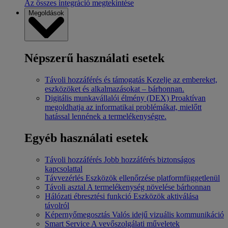
Az összes integráció megtekintése
Megoldások
Népszerű használati esetek
Távoli hozzáférés és támogatás
Kezelje az embereket,
eszközöket és alkalmazásokat – bárhonnan.
Digitális munkavállalói élmény (DEX)
Proaktívan
megoldhatja az informatikai problémákat, mielőtt
hatással lennének a termelékenységre.
Egyéb használati esetek
Távoli hozzáférés
Jobb hozzáférés biztonságos
kapcsolattal
Távvezérlés
Eszközök ellenőrzése platformfüggetlenül
Távoli asztal
A termelékenység növelése bárhonnan
Hálózati ébresztési funkció
Eszközök aktiválása
távolról
Képernyőmegosztás
Valós idejű vizuális kommunikáció
Smart Service
A vevőszolgálati műveletek