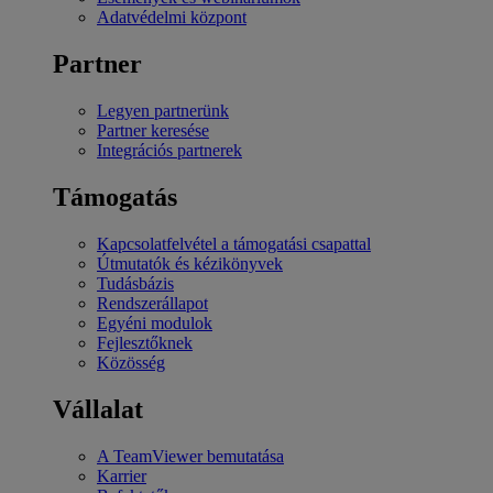
Adatvédelmi központ
Partner
Legyen partnerünk
Partner keresése
Integrációs partnerek
Támogatás
Kapcsolatfelvétel a támogatási csapattal
Útmutatók és kézikönyvek
Tudásbázis
Rendszerállapot
Egyéni modulok
Fejlesztőknek
Közösség
Vállalat
A TeamViewer bemutatása
Karrier