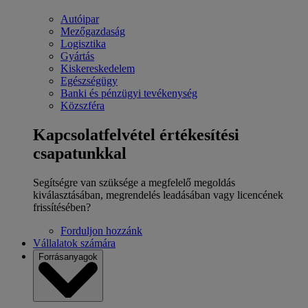
Autóipar
Mezőgazdaság
Logisztika
Gyártás
Kiskereskedelem
Egészségügy
Banki és pénzügyi tevékenység
Közszféra
Kapcsolatfelvétel értékesítési
csapatunkkal
Segítségre van szüksége a megfelelő megoldás
kiválasztásában, megrendelés leadásában vagy licencének
frissítésében?
Forduljon hozzánk
Vállalatok számára
Forrásanyagok