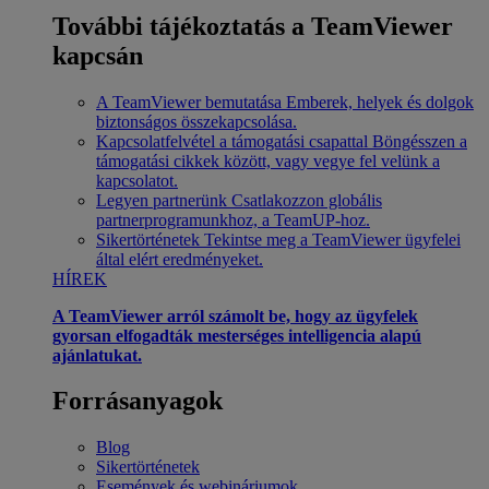
További tájékoztatás a TeamViewer
kapcsán
A TeamViewer bemutatása
Emberek, helyek és dolgok
biztonságos összekapcsolása.
Kapcsolatfelvétel a támogatási csapattal
Böngésszen a
támogatási cikkek között, vagy vegye fel velünk a
kapcsolatot.
Legyen partnerünk
Csatlakozzon globális
partnerprogramunkhoz, a TeamUP-hoz.
Sikertörténetek
Tekintse meg a TeamViewer ügyfelei
által elért eredményeket.
HÍREK
A TeamViewer arról számolt be, hogy az ügyfelek
gyorsan elfogadták mesterséges intelligencia alapú
ajánlatukat.
Forrásanyagok
Blog
Sikertörténetek
Események és webináriumok