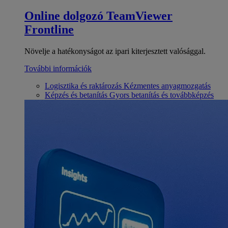
Online dolgozó
TeamViewer
Frontline
Növelje a hatékonyságot az ipari kiterjesztett valósággal.
További információk
Logisztika és raktározás
Kézmentes anyagmozgatás
Képzés és betanítás
Gyors betanítás és továbbképzés