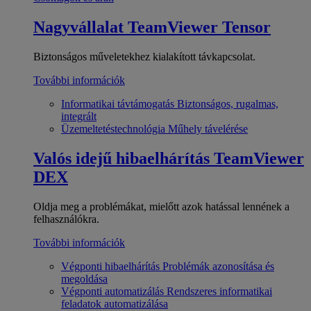
Nagyvállalat
TeamViewer Tensor
Biztonságos műveletekhez kialakított távkapcsolat.
További információk
Informatikai távtámogatás
Biztonságos, rugalmas,
integrált
Üzemeltetéstechnológia
Műhely távelérése
Valós idejű hibaelhárítás
TeamViewer
DEX
Oldja meg a problémákat, mielőtt azok hatással lennének a
felhasználókra.
További információk
Végponti hibaelhárítás
Problémák azonosítása és
megoldása
Végponti automatizálás
Rendszeres informatikai
feladatok automatizálása