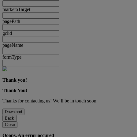
marketoTarget
pagePath
gclid
pageName
formType
Thank you!
Thank You!
Thanks for contacting us! We´ll be in touch soon.
Download
Back
Close
Ooops. An error occured