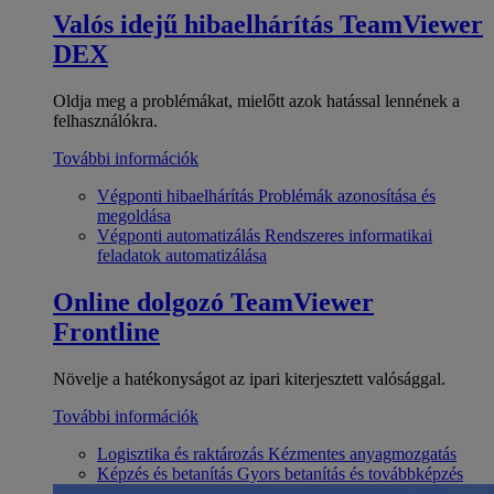
Valós idejű hibaelhárítás
TeamViewer
DEX
Oldja meg a problémákat, mielőtt azok hatással lennének a
felhasználókra.
További információk
Végponti hibaelhárítás
Problémák azonosítása és
megoldása
Végponti automatizálás
Rendszeres informatikai
feladatok automatizálása
Online dolgozó
TeamViewer
Frontline
Növelje a hatékonyságot az ipari kiterjesztett valósággal.
További információk
Logisztika és raktározás
Kézmentes anyagmozgatás
Képzés és betanítás
Gyors betanítás és továbbképzés