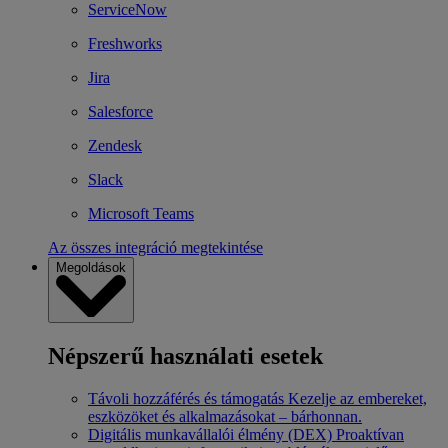
ServiceNow
Freshworks
Jira
Salesforce
Zendesk
Slack
Microsoft Teams
Az összes integráció megtekintése
Megoldások
Népszerű használati esetek
Távoli hozzáférés és támogatás
Kezelje az embereket,
eszközöket és alkalmazásokat – bárhonnan.
Digitális munkavállalói élmény (DEX)
Proaktívan