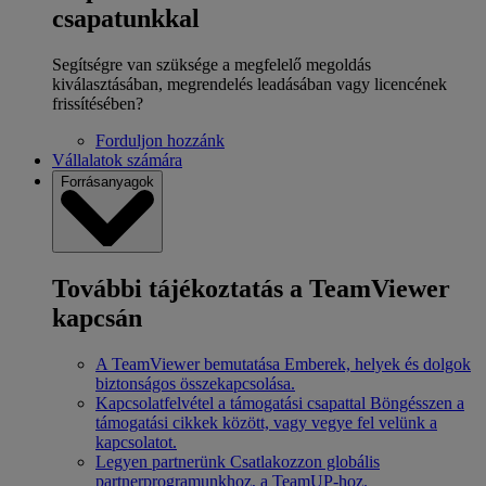
csapatunkkal
Segítségre van szüksége a megfelelő megoldás
kiválasztásában, megrendelés leadásában vagy licencének
frissítésében?
Forduljon hozzánk
Vállalatok számára
Forrásanyagok
További tájékoztatás a TeamViewer
kapcsán
A TeamViewer bemutatása
Emberek, helyek és dolgok
biztonságos összekapcsolása.
Kapcsolatfelvétel a támogatási csapattal
Böngésszen a
támogatási cikkek között, vagy vegye fel velünk a
kapcsolatot.
Legyen partnerünk
Csatlakozzon globális
partnerprogramunkhoz, a TeamUP-hoz.