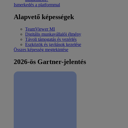
Ismerkedés a platformmal
Alapvető képességek
TeamViewer MI
Digitális munkavállalói élmény
Távoli támogatás és vezérlés
Eszközök és javítások kezelése
Összes képesség megtekintése
2026-ös Gartner-jelentés