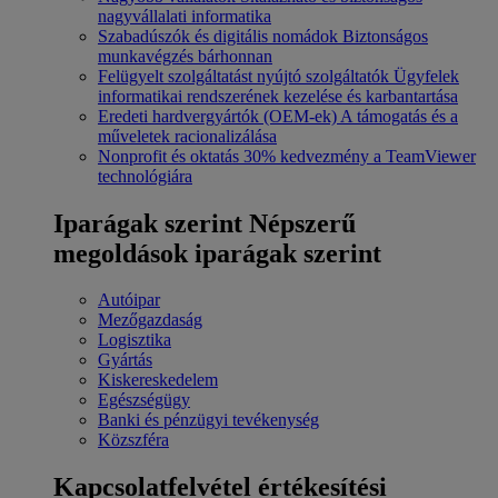
nagyvállalati informatika
Szabadúszók és digitális nomádok
Biztonságos
munkavégzés bárhonnan
Felügyelt szolgáltatást nyújtó szolgáltatók
Ügyfelek
informatikai rendszerének kezelése és karbantartása
Eredeti hardvergyártók (OEM-ek)
A támogatás és a
műveletek racionalizálása
Nonprofit és oktatás
30% kedvezmény a TeamViewer
technológiára
Iparágak szerint
Népszerű
megoldások iparágak szerint
Autóipar
Mezőgazdaság
Logisztika
Gyártás
Kiskereskedelem
Egészségügy
Banki és pénzügyi tevékenység
Közszféra
Kapcsolatfelvétel értékesítési