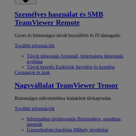
Személyes használat és SMB
TeamViewer Remote
Gyors és biztonságos távoli hozzáférés és IT-támogatás.
További információk
Távoli támogatás
Azonnali, biztonságos támogatás
nyújtása
Távoli kezelés
Eszközök figyelése és kezelése
Csomagok és árak
Nagyvállalat
TeamViewer Tensor
Biztonságos műveletekhez kialakított távkapcsolat.
További információk
Informatikai távtámogatás
Biztonságos, rugalmas,
integrált
Üzemeltetéstechnológia
Műhely távelérése