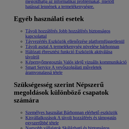
megoldhatja az informatikai problémákat, mielőtt
hatással lennének a termelékenységre.
Egyéb használati esetek
Távoli hozzáférés
Jobb hozzáférés biztonságos
kapcsolattal
Távvezérlés
Eszközök ellenőrzése platformfüggetlenül
Távoli asztal
A termelékenység növelése bárhonnan
Hálózati ébresztési funkció
Eszközök aktiválása
távolról
Képernyőmegosztás
Valós idejű vizuális kommunikáció
Smart Service
A vevőszolgálati műveletek
áramvonalassá tétele
Szükségesség szerint
Népszerű
megoldások különböző csapatok
számára
Személyes használat
Bárhonnan elérhető eszközök
Kisvállalkozások
A távoli hozzáférés és támogatás
egyszerűbbé tétele
Nagyobb vállalatok
Skálázható és biztonságos