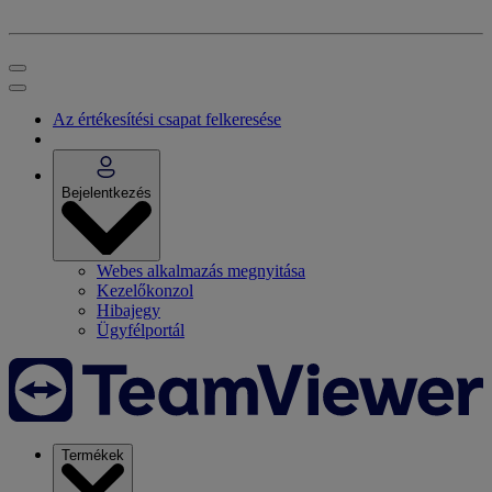
Az értékesítési csapat felkeresése
Bejelentkezés
Webes alkalmazás megnyitása
Kezelőkonzol
Hibajegy
Ügyfélportál
Termékek