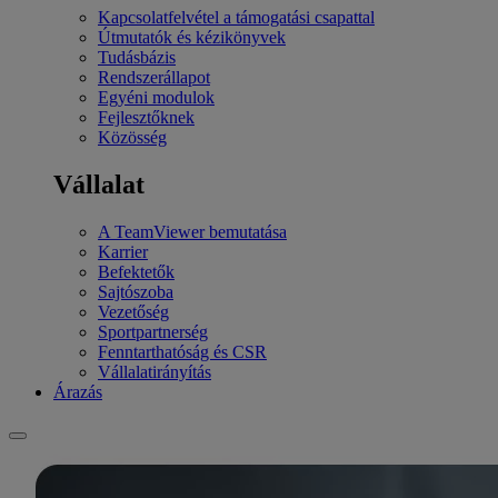
Kapcsolatfelvétel a támogatási csapattal
Útmutatók és kézikönyvek
Tudásbázis
Rendszerállapot
Egyéni modulok
Fejlesztőknek
Közösség
Vállalat
A TeamViewer bemutatása
Karrier
Befektetők
Sajtószoba
Vezetőség
Sportpartnerség
Fenntarthatóság és CSR
Vállalatirányítás
Árazás