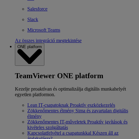
Salesforce
Slack
Microsoft Teams
Az összes integráció megtekintése
ONE platform
TeamViewer ONE platform
Kezelje proaktívan és optimalizálja digitális munkahelyét
egyetlen platformon.
Lean IT-csapatoknak
Proaktív eszközkezelés
Zökkenőmentes élmény
Sima és zavartalan digitális
élmény
Zökkenőmentes IT-műveletek
Proaktív javítások és
kivételes szolgáltatás
Kapcsolatfelvétel a csapatunkkal
Készen áll az
átalakulásra?