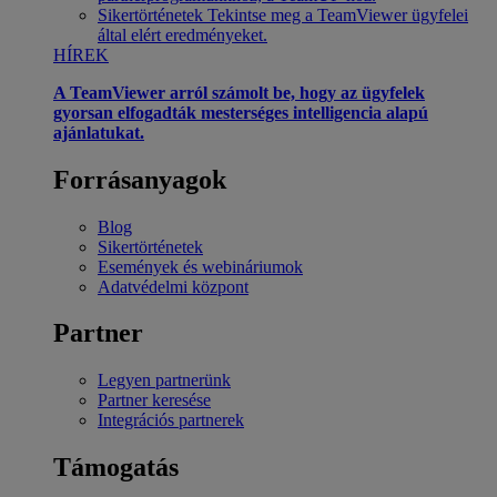
Sikertörténetek
Tekintse meg a TeamViewer ügyfelei
által elért eredményeket.
HÍREK
A TeamViewer arról számolt be, hogy az ügyfelek
gyorsan elfogadták mesterséges intelligencia alapú
ajánlatukat.
Forrásanyagok
Blog
Sikertörténetek
Események és webináriumok
Adatvédelmi központ
Partner
Legyen partnerünk
Partner keresése
Integrációs partnerek
Támogatás