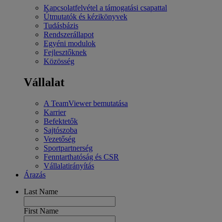
Kapcsolatfelvétel a támogatási csapattal
Útmutatók és kézikönyvek
Tudásbázis
Rendszerállapot
Egyéni modulok
Fejlesztőknek
Közösség
Vállalat
A TeamViewer bemutatása
Karrier
Befektetők
Sajtószoba
Vezetőség
Sportpartnerség
Fenntarthatóság és CSR
Vállalatirányítás
Árazás
Last Name
First Name