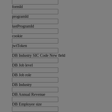
formId
programId
lastProgramId
cookie
jwtToken
DB Industry SIC Code New field
DB Job level
DB Job role
DB Industry
DB Annual Revenue
DB Employee size