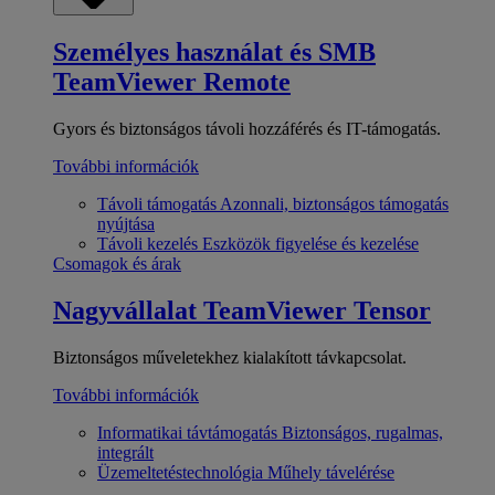
Személyes használat és SMB
TeamViewer Remote
Gyors és biztonságos távoli hozzáférés és IT-támogatás.
További információk
Távoli támogatás
Azonnali, biztonságos támogatás
nyújtása
Távoli kezelés
Eszközök figyelése és kezelése
Csomagok és árak
Nagyvállalat
TeamViewer Tensor
Biztonságos műveletekhez kialakított távkapcsolat.
További információk
Informatikai távtámogatás
Biztonságos, rugalmas,
integrált
Üzemeltetéstechnológia
Műhely távelérése