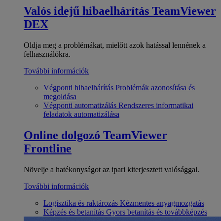
Valós idejű hibaelhárítás
TeamViewer
DEX
Oldja meg a problémákat, mielőtt azok hatással lennének a
felhasználókra.
További információk
Végponti hibaelhárítás
Problémák azonosítása és
megoldása
Végponti automatizálás
Rendszeres informatikai
feladatok automatizálása
Online dolgozó
TeamViewer
Frontline
Növelje a hatékonyságot az ipari kiterjesztett valósággal.
További információk
Logisztika és raktározás
Kézmentes anyagmozgatás
Képzés és betanítás
Gyors betanítás és továbbképzés