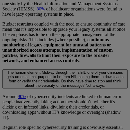
one study by the Health Information and Management Systems
Society (HIMSS),
80%
of healthcare organizations were found to
have legacy operating systems in place.
Budget restraints coupled with the need to ensure continuity of care
mean that it’s impossible to upgrade your legacy systems all at once.
The emphasis has to be on the appropriate management of the
ongoing risks. This includes (where possible),
continuous
monitoring of legacy equipment for unusual patterns or
unauthorized access attempts, implementation of custom
patches, firewalls to limit their exposure to the broader
network, and enhanced access controls
.
The human element
Midway through their shift, one of your clinicians
gets an email that purports to be from HR, asking them to download a
form or verify their credentials. Do they have time to stop and think
about the veracity of the message? Not always.
Around
90%
of cybersecurity incidents are linked to human error:
people inadvertently taking action they shouldn’t, whether it’s
clicking on infected links, divulging their credentials, or
downloading apps without IT’s knowledge or oversight (shadow
IT).
Regular, role-specific cybersecurity training is obviously essential.