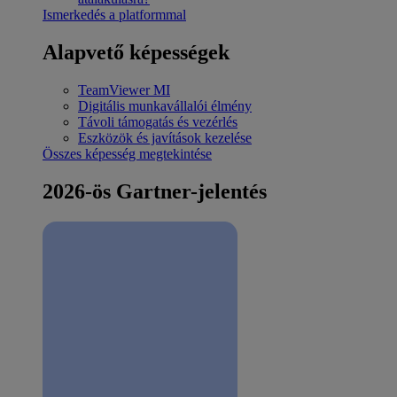
Ismerkedés a platformmal
Alapvető képességek
TeamViewer MI
Digitális munkavállalói élmény
Távoli támogatás és vezérlés
Eszközök és javítások kezelése
Összes képesség megtekintése
2026-ös Gartner-jelentés