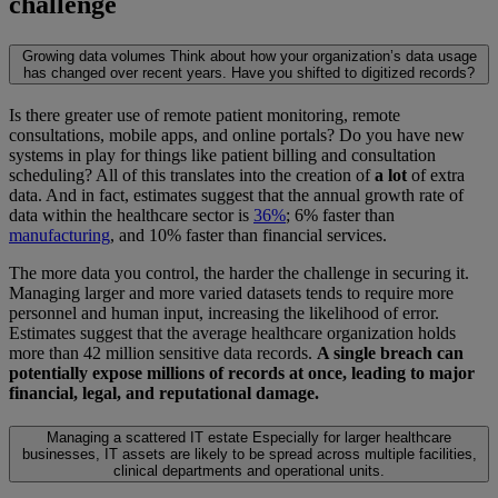
challenge
Growing data volumes
Think about how your organization’s data usage
has changed over recent years. Have you shifted to digitized records?
Is there greater use of remote patient monitoring, remote
consultations, mobile apps, and online portals? Do you have new
systems in play for things like patient billing and consultation
scheduling? All of this translates into the creation of
a lot
of extra
data. And in fact, estimates suggest that the annual growth rate of
data within the healthcare sector is
36%
; 6% faster than
manufacturing
, and 10% faster than financial services.
The more data you control, the harder the challenge in securing it.
Managing larger and more varied datasets tends to require more
personnel and human input, increasing the likelihood of error.
Estimates suggest that the average healthcare organization holds
more than 42 million sensitive data records.
A single breach can
potentially expose millions of records at once, leading to major
financial, legal, and reputational damage.
Managing a scattered IT estate
Especially for larger healthcare
businesses, IT assets are likely to be spread across multiple facilities,
clinical departments and operational units.