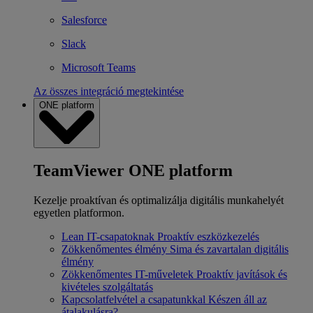
Salesforce
Slack
Microsoft Teams
Az összes integráció megtekintése
ONE platform
TeamViewer ONE platform
Kezelje proaktívan és optimalizálja digitális munkahelyét
egyetlen platformon.
Lean IT-csapatoknak
Proaktív eszközkezelés
Zökkenőmentes élmény
Sima és zavartalan digitális
élmény
Zökkenőmentes IT-műveletek
Proaktív javítások és
kivételes szolgáltatás
Kapcsolatfelvétel a csapatunkkal
Készen áll az
átalakulásra?