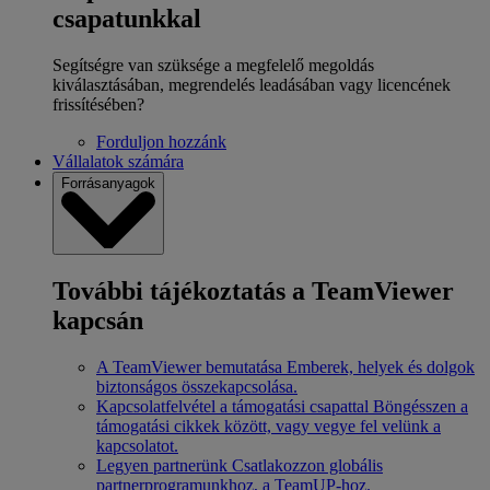
csapatunkkal
Segítségre van szüksége a megfelelő megoldás
kiválasztásában, megrendelés leadásában vagy licencének
frissítésében?
Forduljon hozzánk
Vállalatok számára
Forrásanyagok
További tájékoztatás a TeamViewer
kapcsán
A TeamViewer bemutatása
Emberek, helyek és dolgok
biztonságos összekapcsolása.
Kapcsolatfelvétel a támogatási csapattal
Böngésszen a
támogatási cikkek között, vagy vegye fel velünk a
kapcsolatot.
Legyen partnerünk
Csatlakozzon globális
partnerprogramunkhoz, a TeamUP-hoz.