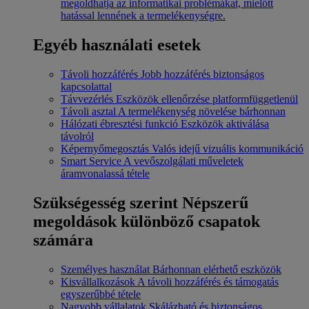
megoldhatja az informatikai problémákat, mielőtt
hatással lennének a termelékenységre.
Egyéb használati esetek
Távoli hozzáférés
Jobb hozzáférés biztonságos
kapcsolattal
Távvezérlés
Eszközök ellenőrzése platformfüggetlenül
Távoli asztal
A termelékenység növelése bárhonnan
Hálózati ébresztési funkció
Eszközök aktiválása
távolról
Képernyőmegosztás
Valós idejű vizuális kommunikáció
Smart Service
A vevőszolgálati műveletek
áramvonalassá tétele
Szükségesség szerint
Népszerű
megoldások különböző csapatok
számára
Személyes használat
Bárhonnan elérhető eszközök
Kisvállalkozások
A távoli hozzáférés és támogatás
egyszerűbbé tétele
Nagyobb vállalatok
Skálázható és biztonságos