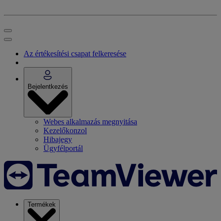
Az értékesítési csapat felkeresése
Bejelentkezés
Webes alkalmazás megnyitása
Kezelőkonzol
Hibajegy
Ügyfélportál
Termékek