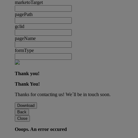
marketoTarget
pagePath
gclid
pageName
formType
Thank you!
Thank You!
Thanks for contacting us! We´ll be in touch soon.
Download
Back
Close
Ooops. An error occured