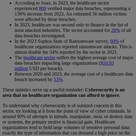
According to Soax, in 2023, the healthcare sector
experienced
809
verified major data breaches, representing a
136% increase from 2022. An estimated 56 million victims
were affected by these breaches.
In 2023, healthcare was second only to finance in the list of
most attacked industries. The sector accounted for
20%
of all
data breaches investigated.
In the 2023 Sophos State of Ransomware survey,
60%
of
healthcare organizations reported ransomware attacks. This is
almost double the 34% reported by the sector in 2021.
The
healthcare sector
suffers the highest average cost of major
data breaches impacting large organizations (
$10.93
million
USD per breach).
Between 2020 and 2023, the average cost of a healthcare data
breach increased by
53%
.
These statistics serve up a useful reminder:
Cybersecurity is an
area that no healthcare organization can afford to ignore.
To understand why cybersecurity is of outsized concern in this
sector, try looking at it from the point of view of cyber criminals. In
around 90% of attempts to intrude, manipulate, steal, or destroy data
or systems, the primary motive is financial gain. Healthcare
organizations tend to hold large volumes of sensitive personal data;
exactly the type of information that can demand a high price on the