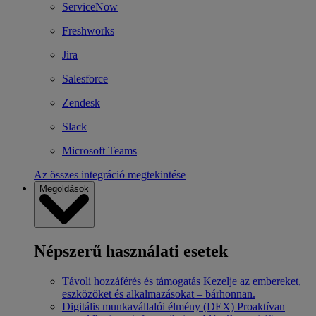
ServiceNow
Freshworks
Jira
Salesforce
Zendesk
Slack
Microsoft Teams
Az összes integráció megtekintése
Megoldások
Népszerű használati esetek
Távoli hozzáférés és támogatás
Kezelje az embereket,
eszközöket és alkalmazásokat – bárhonnan.
Digitális munkavállalói élmény (DEX)
Proaktívan