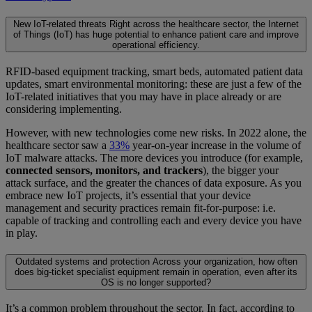
New IoT-related threats
Right across the healthcare sector, the Internet
of Things (IoT) has huge potential to enhance patient care and improve
operational efficiency.
RFID-based equipment tracking, smart beds, automated patient data
updates, smart environmental monitoring: these are just a few of the
IoT-related initiatives that you may have in place already or are
considering implementing.
However, with new technologies come new risks. In 2022 alone, the
healthcare sector saw a
33%
year-on-year increase in the volume of
IoT malware attacks. The more devices you introduce (for example,
connected sensors, monitors, and trackers
), the bigger your
attack surface, and the greater the chances of data exposure. As you
embrace new IoT projects, it’s essential that your device
management and security practices remain fit-for-purpose: i.e.
capable of tracking and controlling each and every device you have
in play.
Outdated systems and protection
Across your organization, how often
does big-ticket specialist equipment remain in operation, even after its
OS is no longer supported?
It’s a common problem throughout the sector. In fact, according to