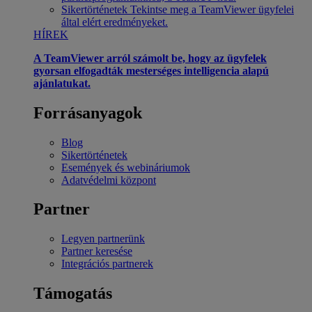
Sikertörténetek
Tekintse meg a TeamViewer ügyfelei
által elért eredményeket.
HÍREK
A TeamViewer arról számolt be, hogy az ügyfelek
gyorsan elfogadták mesterséges intelligencia alapú
ajánlatukat.
Forrásanyagok
Blog
Sikertörténetek
Események és webináriumok
Adatvédelmi központ
Partner
Legyen partnerünk
Partner keresése
Integrációs partnerek
Támogatás