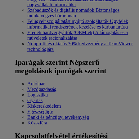
nagyvállalati informatika
Szabadúszók és digitális nomádok
Biztonságos
munkavégzés bárhonnan
Felügyelt szolgáltatást nyújtó szolgáltatók
Ügyfelek
informatikai rendszerének kezelése és karbantartása
Eredeti hardvergyártók (OEM-ek)
A támogatás és a
műveletek racionalizálása
Nonprofit és oktatás
30% kedvezmény a TeamViewer
technológiára
Iparágak szerint
Népszerű
megoldások iparágak szerint
Autóipar
Mezőgazdaság
Logisztika
Gyártás
Kiskereskedelem
Egészségügy
Banki és pénzügyi tevékenység
Közszféra
Kapcsolatfelvétel értékesítési