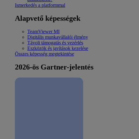
Ismerkedés a platformmal
Alapvető képességek
TeamViewer MI
Digitális munkavállalói élmény
Távoli támogatás és vezérlés
Eszközök és javítások kezelése
Összes képesség megtekintése
2026-ös Gartner-jelentés