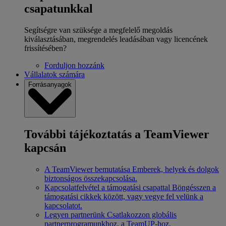
csapatunkkal
Segítségre van szüksége a megfelelő megoldás
kiválasztásában, megrendelés leadásában vagy licencének
frissítésében?
Forduljon hozzánk
Vállalatok számára
Forrásanyagok
További tájékoztatás a TeamViewer
kapcsán
A TeamViewer bemutatása
Emberek, helyek és dolgok
biztonságos összekapcsolása.
Kapcsolatfelvétel a támogatási csapattal
Böngésszen a
támogatási cikkek között, vagy vegye fel velünk a
kapcsolatot.
Legyen partnerünk
Csatlakozzon globális
partnerprogramunkhoz, a TeamUP-hoz.