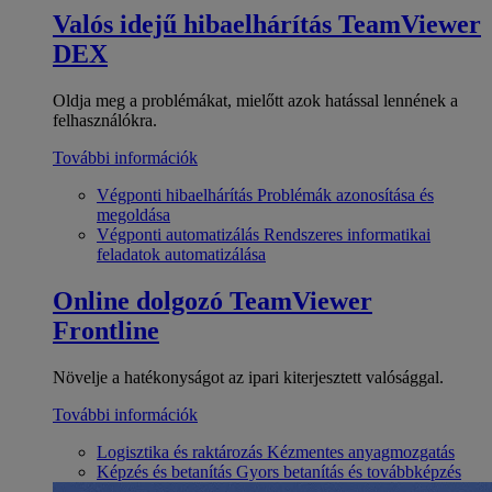
Valós idejű hibaelhárítás
TeamViewer
DEX
Oldja meg a problémákat, mielőtt azok hatással lennének a
felhasználókra.
További információk
Végponti hibaelhárítás
Problémák azonosítása és
megoldása
Végponti automatizálás
Rendszeres informatikai
feladatok automatizálása
Online dolgozó
TeamViewer
Frontline
Növelje a hatékonyságot az ipari kiterjesztett valósággal.
További információk
Logisztika és raktározás
Kézmentes anyagmozgatás
Képzés és betanítás
Gyors betanítás és továbbképzés