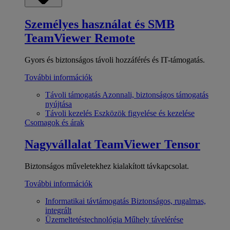
Személyes használat és SMB
TeamViewer Remote
Gyors és biztonságos távoli hozzáférés és IT-támogatás.
További információk
Távoli támogatás
Azonnali, biztonságos támogatás
nyújtása
Távoli kezelés
Eszközök figyelése és kezelése
Csomagok és árak
Nagyvállalat
TeamViewer Tensor
Biztonságos műveletekhez kialakított távkapcsolat.
További információk
Informatikai távtámogatás
Biztonságos, rugalmas,
integrált
Üzemeltetéstechnológia
Műhely távelérése