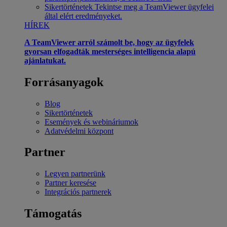
Sikertörténetek
Tekintse meg a TeamViewer ügyfelei
által elért eredményeket.
HÍREK
A TeamViewer arról számolt be, hogy az ügyfelek
gyorsan elfogadták mesterséges intelligencia alapú
ajánlatukat.
Forrásanyagok
Blog
Sikertörténetek
Események és webináriumok
Adatvédelmi központ
Partner
Legyen partnerünk
Partner keresése
Integrációs partnerek
Támogatás