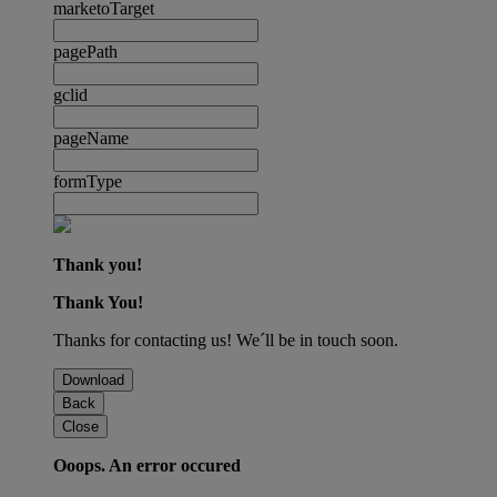
marketoTarget
pagePath
gclid
pageName
formType
Thank you!
Thank You!
Thanks for contacting us! We´ll be in touch soon.
Download
Back
Close
Ooops. An error occured