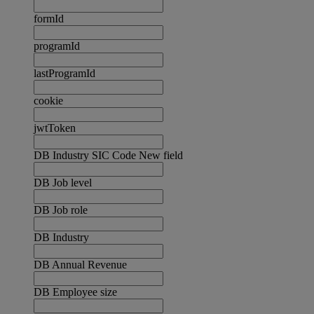
formId
programId
lastProgramId
cookie
jwtToken
DB Industry SIC Code New field
DB Job level
DB Job role
DB Industry
DB Annual Revenue
DB Employee size