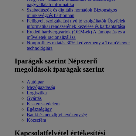
nagyvállalati informatika
Szabadúszók és digitális nomádok
Biztonságos
munkavégzés bárhonnan
Felügyelt szolgáltatást nyújtó szolgáltatók
Ügyfelek
informatikai rendszerének kezelése és karbantartása
Eredeti hardvergyártók (OEM-ek)
A támogatás és a
műveletek racionalizálása
Nonprofit és oktatás
30% kedvezmény a TeamViewer
technológiára
Iparágak szerint
Népszerű
megoldások iparágak szerint
Autóipar
Mezőgazdaság
Logisztika
Gyártás
Kiskereskedelem
Egészségügy
Banki és pénzügyi tevékenység
Közszféra
Kapcsolatfelvétel értékesítési