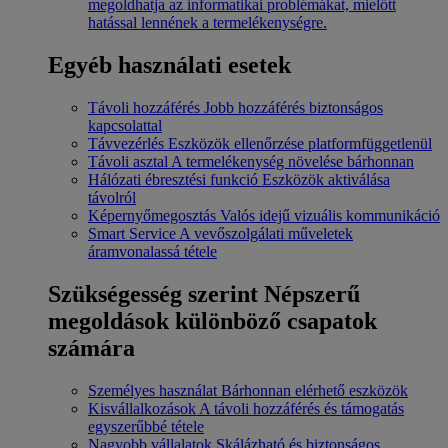
megoldhatja az informatikai problémákat, mielőtt
hatással lennének a termelékenységre.
Egyéb használati esetek
Távoli hozzáférés
Jobb hozzáférés biztonságos
kapcsolattal
Távvezérlés
Eszközök ellenőrzése platformfüggetlenül
Távoli asztal
A termelékenység növelése bárhonnan
Hálózati ébresztési funkció
Eszközök aktiválása
távolról
Képernyőmegosztás
Valós idejű vizuális kommunikáció
Smart Service
A vevőszolgálati műveletek
áramvonalassá tétele
Szükségesség szerint
Népszerű
megoldások különböző csapatok
számára
Személyes használat
Bárhonnan elérhető eszközök
Kisvállalkozások
A távoli hozzáférés és támogatás
egyszerűbbé tétele
Nagyobb vállalatok
Skálázható és biztonságos