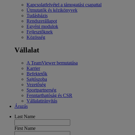
Kapcsolatfelvétel a támogatási csapattal
Útmutatók és kézikönyvek
Tudásbázis
Rendszerállapot
Egyéni modulok
Fejlesztőknek
Közösség
Vállalat
A TeamViewer bemutatása
Karrier
Befektetők
Sajtószoba
Vezetőség
Sportpartnerség
Fenntarthatóság és CSR
Vállalatirányítás
Árazás
Last Name
First Name