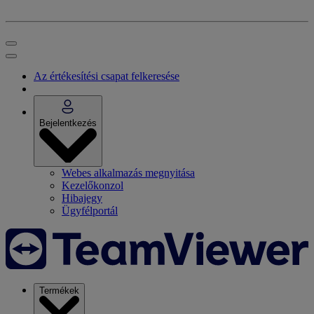
Az értékesítési csapat felkeresése
Bejelentkezés
Webes alkalmazás megnyitása
Kezelőkonzol
Hibajegy
Ügyfélportál
Termékek