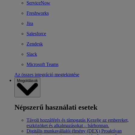
ServiceNow
Freshworks
Jira
Salesforce
Zendesk
Slack
Microsoft Teams
Az összes integráció megtekintése
Megoldások
Népszerű használati esetek
Távoli hozzáférés és támogatás
Kezelje az embereket,
eszközöket és alkalmazásokat – bárhonnan.
Digitális munkavállalói élmény (DEX)
Proaktívan