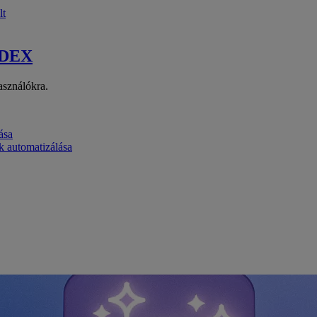
lt
 DEX
asználókra.
ása
k automatizálása