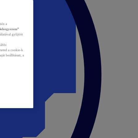
zén a
Beleegyezem”
álatával gyűjtött
vábbi
tettel a cookie-k
át beállításait, a