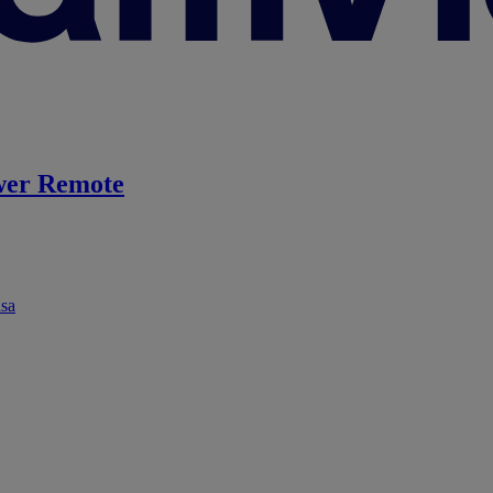
er Remote
ása