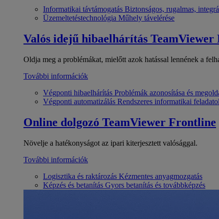
Informatikai távtámogatás
Biztonságos, rugalmas, integrá
Üzemeltetéstechnológia
Műhely távelérése
Valós idejű hibaelhárítás
TeamViewer
Oldja meg a problémákat, mielőtt azok hatással lennének a felh
További információk
Végponti hibaelhárítás
Problémák azonosítása és megold
Végponti automatizálás
Rendszeres informatikai feladato
Online dolgozó
TeamViewer Frontline
Növelje a hatékonyságot az ipari kiterjesztett valósággal.
További információk
Logisztika és raktározás
Kézmentes anyagmozgatás
Képzés és betanítás
Gyors betanítás és továbbképzés