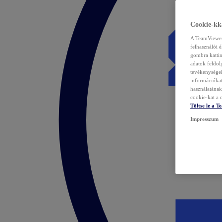
Cookie-kka
A TeamViewer 
felhasználói 
gombra kattin
adatok feldol
tevékenységek
információka
használatának 
cookie-kat a c
Töltse le a 
Impresszum