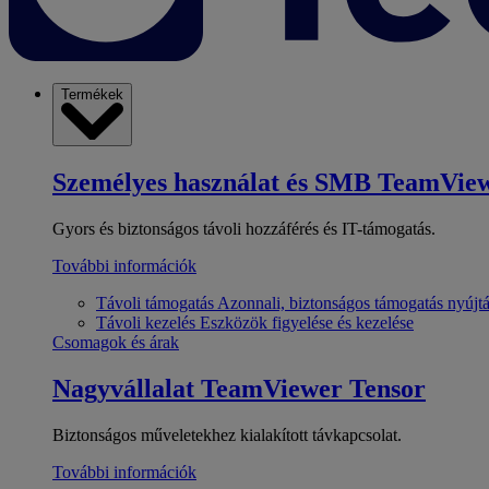
Termékek
Személyes használat és SMB
TeamView
Gyors és biztonságos távoli hozzáférés és IT-támogatás.
További információk
Távoli támogatás
Azonnali, biztonságos támogatás nyújt
Távoli kezelés
Eszközök figyelése és kezelése
Csomagok és árak
Nagyvállalat
TeamViewer Tensor
Biztonságos műveletekhez kialakított távkapcsolat.
További információk