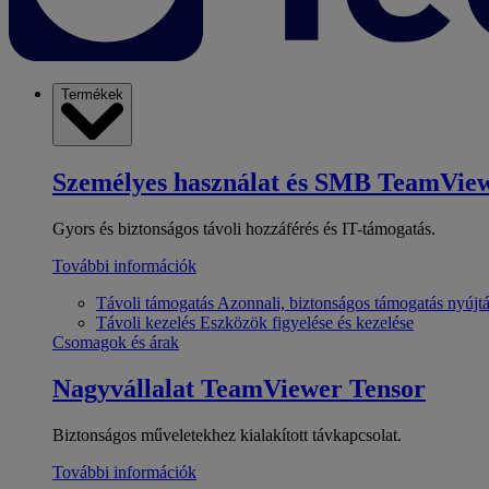
Termékek
Személyes használat és SMB
TeamView
Gyors és biztonságos távoli hozzáférés és IT-támogatás.
További információk
Távoli támogatás
Azonnali, biztonságos támogatás nyújt
Távoli kezelés
Eszközök figyelése és kezelése
Csomagok és árak
Nagyvállalat
TeamViewer Tensor
Biztonságos műveletekhez kialakított távkapcsolat.
További információk