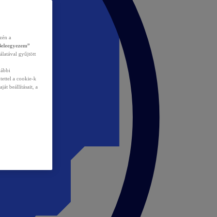
zén a
Beleegyezem”
álatával gyűjtött
vábbi
tettel a cookie-k
át beállításait, a