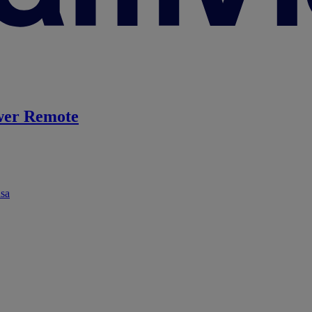
er Remote
ása