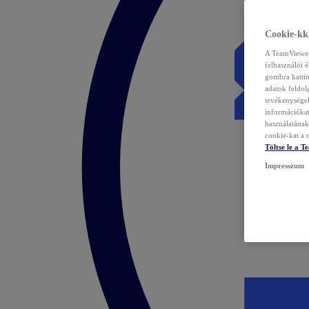
Cookie-kka
A TeamViewer 
felhasználói 
gombra kattin
adatok feldol
tevékenységek
információka
használatának 
cookie-kat a c
Töltse le a 
Impresszum