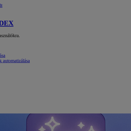
lt
 DEX
asználókra.
ása
k automatizálása