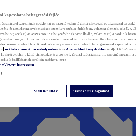
l kapcsolatos beleegyezési fejléc
és partnerei szeretnének cookie-kat és hasonló technológiákat elhelyezni és alkalmazni az eszkö
élmény és a marketingtevékenységek személyre szabása érdekében, valamint elemzési célból. A
„
tva beleegyezik (i) az összes cookie elhelyezésébe és használatába, valamint (ii) a cookie-k haszn
gozásába, amelyeket társíthatunk a termékek használatából és a használathoz kapcsolódó elemzési
ből származó adatokhoz. A cookie-k elhelyezésével és az adatok feldolgozásával kapcsolatos to
t a
cookie-kra vonatkozó szabályzatban
és az
Adatvédelmi irányelvekben
találja, különös tekin
konkrét céljaira, a külső címzettekre és a cookie-k tárolási időtartamára. Ha szeretné megadni a saj
ookie-k beállításainak területén szabhatja testre.
TeamViewert
Impresszum
Sütik beállítása
Összes süti elfogadása