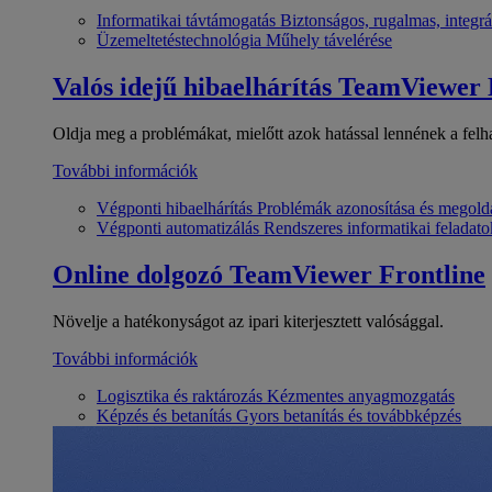
Informatikai távtámogatás
Biztonságos, rugalmas, integrá
Üzemeltetéstechnológia
Műhely távelérése
Valós idejű hibaelhárítás
TeamViewer
Oldja meg a problémákat, mielőtt azok hatással lennének a felh
További információk
Végponti hibaelhárítás
Problémák azonosítása és megold
Végponti automatizálás
Rendszeres informatikai feladato
Online dolgozó
TeamViewer Frontline
Növelje a hatékonyságot az ipari kiterjesztett valósággal.
További információk
Logisztika és raktározás
Kézmentes anyagmozgatás
Képzés és betanítás
Gyors betanítás és továbbképzés