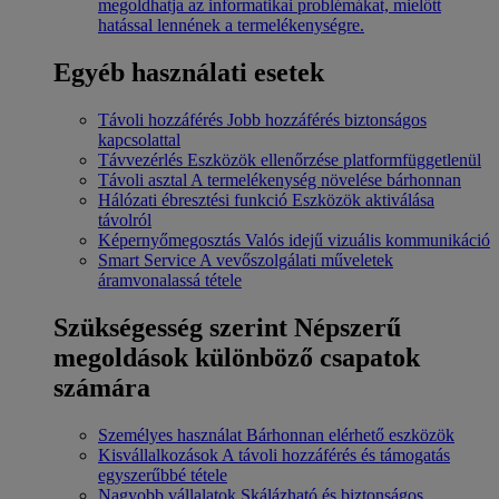
megoldhatja az informatikai problémákat, mielőtt
hatással lennének a termelékenységre.
Egyéb használati esetek
Távoli hozzáférés
Jobb hozzáférés biztonságos
kapcsolattal
Távvezérlés
Eszközök ellenőrzése platformfüggetlenül
Távoli asztal
A termelékenység növelése bárhonnan
Hálózati ébresztési funkció
Eszközök aktiválása
távolról
Képernyőmegosztás
Valós idejű vizuális kommunikáció
Smart Service
A vevőszolgálati műveletek
áramvonalassá tétele
Szükségesség szerint
Népszerű
megoldások különböző csapatok
számára
Személyes használat
Bárhonnan elérhető eszközök
Kisvállalkozások
A távoli hozzáférés és támogatás
egyszerűbbé tétele
Nagyobb vállalatok
Skálázható és biztonságos