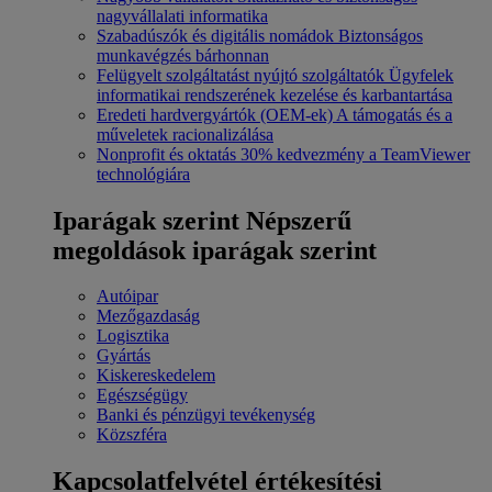
nagyvállalati informatika
Szabadúszók és digitális nomádok
Biztonságos
munkavégzés bárhonnan
Felügyelt szolgáltatást nyújtó szolgáltatók
Ügyfelek
informatikai rendszerének kezelése és karbantartása
Eredeti hardvergyártók (OEM-ek)
A támogatás és a
műveletek racionalizálása
Nonprofit és oktatás
30% kedvezmény a TeamViewer
technológiára
Iparágak szerint
Népszerű
megoldások iparágak szerint
Autóipar
Mezőgazdaság
Logisztika
Gyártás
Kiskereskedelem
Egészségügy
Banki és pénzügyi tevékenység
Közszféra
Kapcsolatfelvétel értékesítési