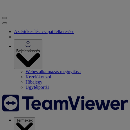
Az értékesítési csapat felkeresése
Bejelentkezés
Webes alkalmazás megnyitása
Kezelőkonzol
Hibajegy
Ügyfélportál
Termékek