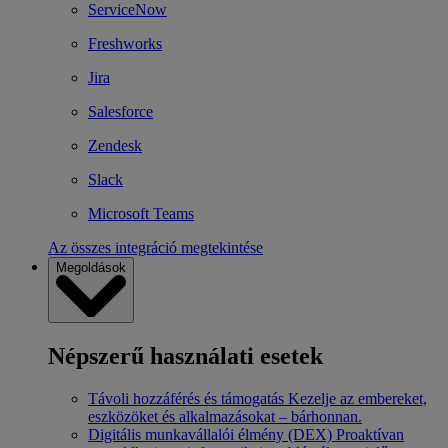
ServiceNow
Freshworks
Jira
Salesforce
Zendesk
Slack
Microsoft Teams
Az összes integráció megtekintése
Megoldások
Népszerű használati esetek
Távoli hozzáférés és támogatás
Kezelje az embereket,
eszközöket és alkalmazásokat – bárhonnan.
Digitális munkavállalói élmény (DEX)
Proaktívan