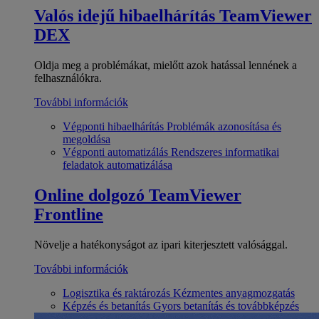
Valós idejű hibaelhárítás
TeamViewer
DEX
Oldja meg a problémákat, mielőtt azok hatással lennének a
felhasználókra.
További információk
Végponti hibaelhárítás
Problémák azonosítása és
megoldása
Végponti automatizálás
Rendszeres informatikai
feladatok automatizálása
Online dolgozó
TeamViewer
Frontline
Növelje a hatékonyságot az ipari kiterjesztett valósággal.
További információk
Logisztika és raktározás
Kézmentes anyagmozgatás
Képzés és betanítás
Gyors betanítás és továbbképzés