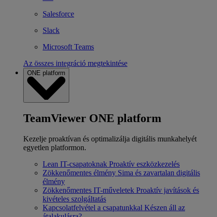
Salesforce
Slack
Microsoft Teams
Az összes integráció megtekintése
ONE platform
TeamViewer ONE platform
Kezelje proaktívan és optimalizálja digitális munkahelyét
egyetlen platformon.
Lean IT-csapatoknak
Proaktív eszközkezelés
Zökkenőmentes élmény
Sima és zavartalan digitális
élmény
Zökkenőmentes IT-műveletek
Proaktív javítások és
kivételes szolgáltatás
Kapcsolatfelvétel a csapatunkkal
Készen áll az
átalakulásra?