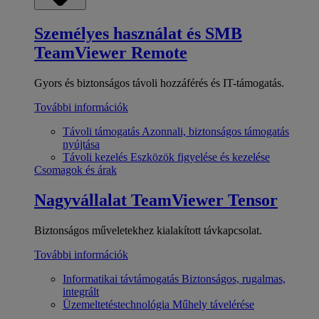
Személyes használat és SMB
TeamViewer Remote
Gyors és biztonságos távoli hozzáférés és IT-támogatás.
További információk
Távoli támogatás
Azonnali, biztonságos támogatás
nyújtása
Távoli kezelés
Eszközök figyelése és kezelése
Csomagok és árak
Nagyvállalat
TeamViewer Tensor
Biztonságos műveletekhez kialakított távkapcsolat.
További információk
Informatikai távtámogatás
Biztonságos, rugalmas,
integrált
Üzemeltetéstechnológia
Műhely távelérése