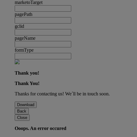
marketoTarget
pagePath
gclid
pageName
formType
Thank you!
Thank You!
Thanks for contacting us! We´ll be in touch soon.
Download
Back
Close
Ooops. An error occured