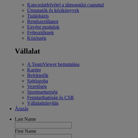
Kapcsolatfelvétel a támogatási csapattal
Útmutatók és kézikönyvek
Tudásbázis
Rendszerállapot
Egyéni modulok
Fejlesztőknek
Közösség
Vállalat
A TeamViewer bemutatása
Karrier
Befektetők
Sajtószoba
Vezetőség
Sportpartnerség
Fenntarthatóság és CSR
Vállalatirányítás
Árazás
Last Name
First Name