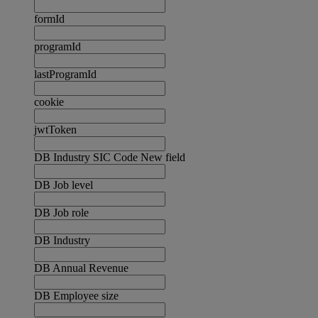
formId
programId
lastProgramId
cookie
jwtToken
DB Industry SIC Code New field
DB Job level
DB Job role
DB Industry
DB Annual Revenue
DB Employee size