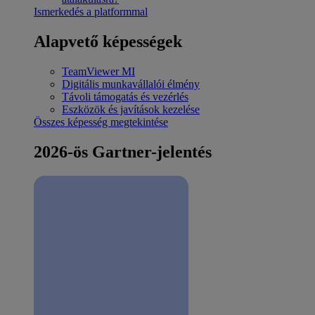
Ismerkedés a platformmal
Alapvető képességek
TeamViewer MI
Digitális munkavállalói élmény
Távoli támogatás és vezérlés
Eszközök és javítások kezelése
Összes képesség megtekintése
2026-ös Gartner-jelentés