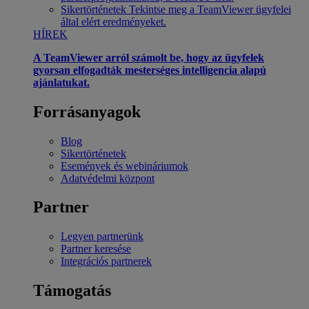
Sikertörténetek
Tekintse meg a TeamViewer ügyfelei
által elért eredményeket.
HÍREK
A TeamViewer arról számolt be, hogy az ügyfelek
gyorsan elfogadták mesterséges intelligencia alapú
ajánlatukat.
Forrásanyagok
Blog
Sikertörténetek
Események és webináriumok
Adatvédelmi központ
Partner
Legyen partnerünk
Partner keresése
Integrációs partnerek
Támogatás