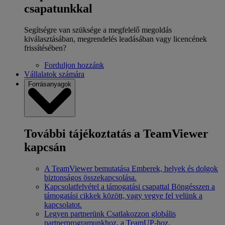
csapatunkkal
Segítségre van szüksége a megfelelő megoldás
kiválasztásában, megrendelés leadásában vagy licencének
frissítésében?
Forduljon hozzánk
Vállalatok számára
Forrásanyagok
További tájékoztatás a TeamViewer
kapcsán
A TeamViewer bemutatása
Emberek, helyek és dolgok
biztonságos összekapcsolása.
Kapcsolatfelvétel a támogatási csapattal
Böngésszen a
támogatási cikkek között, vagy vegye fel velünk a
kapcsolatot.
Legyen partnerünk
Csatlakozzon globális
partnerprogramunkhoz, a TeamUP-hoz.