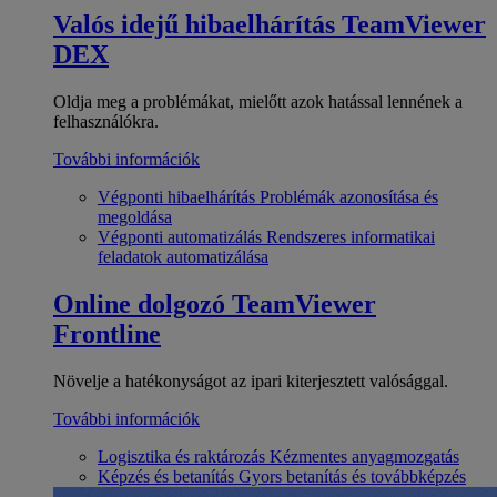
Valós idejű hibaelhárítás
TeamViewer
DEX
Oldja meg a problémákat, mielőtt azok hatással lennének a
felhasználókra.
További információk
Végponti hibaelhárítás
Problémák azonosítása és
megoldása
Végponti automatizálás
Rendszeres informatikai
feladatok automatizálása
Online dolgozó
TeamViewer
Frontline
Növelje a hatékonyságot az ipari kiterjesztett valósággal.
További információk
Logisztika és raktározás
Kézmentes anyagmozgatás
Képzés és betanítás
Gyors betanítás és továbbképzés