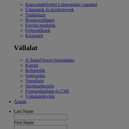
Kapcsolatfelvétel a támogatási csapattal
Útmutatók és kézikönyvek
Tudásbázis
Rendszerállapot
Egyéni modulok
Fejlesztőknek
Közösség
Vállalat
A TeamViewer bemutatása
Karrier
Befektetők
Sajtószoba
Vezetőség
Sportpartnerség
Fenntarthatóság és CSR
Vállalatirányítás
Árazás
Last Name
First Name