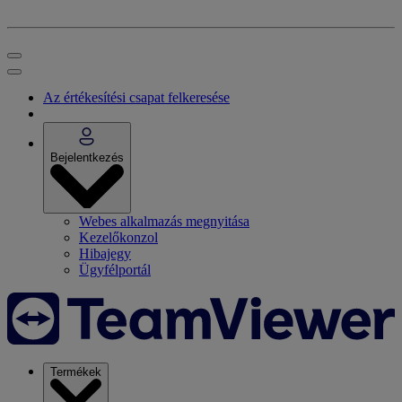
Az értékesítési csapat felkeresése
Bejelentkezés
Webes alkalmazás megnyitása
Kezelőkonzol
Hibajegy
Ügyfélportál
Termékek