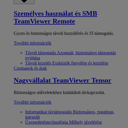
Személyes használat és SMB
TeamViewer Remote
Gyors és biztonságos távoli hozzáférés és IT-támogatás.
További információk
Távoli támogatás
Azonnali, biztonságos támogatás
nyújtása
Távoli kezelés
Eszközök figyelése és kezelése
Csomagok és árak
Nagyvállalat
TeamViewer Tensor
Biztonságos műveletekhez kialakított távkapcsolat.
További információk
Informatikai távtámogatás
Biztonságos, rugalmas,
integrált
Üzemeltetéstechnológia
Műhely távelérése