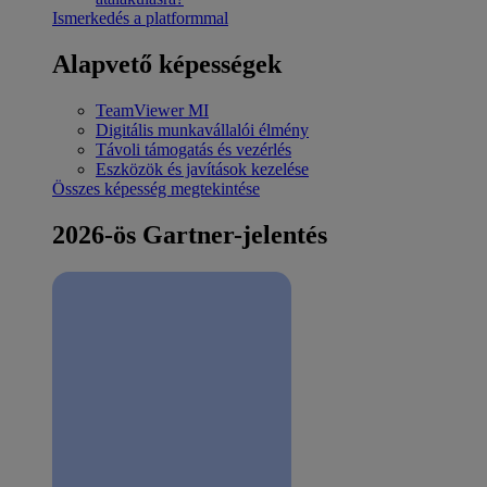
Ismerkedés a platformmal
Alapvető képességek
TeamViewer MI
Digitális munkavállalói élmény
Távoli támogatás és vezérlés
Eszközök és javítások kezelése
Összes képesség megtekintése
2026-ös Gartner-jelentés