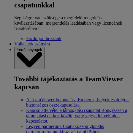
csapatunkkal
Segítségre van szüksége a megfelelő megoldás
kiválasztásában, megrendelés leadásában vagy licencének
frissítésében?
Forduljon hozzánk
Vállalatok számára
Forrásanyagok
További tájékoztatás a TeamViewer
kapcsán
A TeamViewer bemutatása
Emberek, helyek és dolgok
biztonságos összekapcsolása.
Kapcsolatfelvétel a támogatási csapattal
Böngésszen a
támogatási cikkek között, vagy vegye fel velünk a
kapcsolatot.
Legyen partnerünk
Csatlakozzon globális
partnerprogramunkhoz, a TeamUP-hoz.