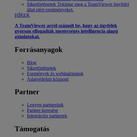
Sikertörténetek
Tekintse meg a TeamViewer ügyfelei
által elért eredményeket.
HÍREK
A TeamViewer arról számolt be, hogy az ügyfelek
gyorsan elfogadták mesterséges intelligencia alapú
ajánlatukat.
Forrásanyagok
Blog
Sikertörténetek
Események és webináriumok
Adatvédelmi központ
Partner
Legyen partnerünk
Partner keresése
Integrációs partnerek
Támogatás