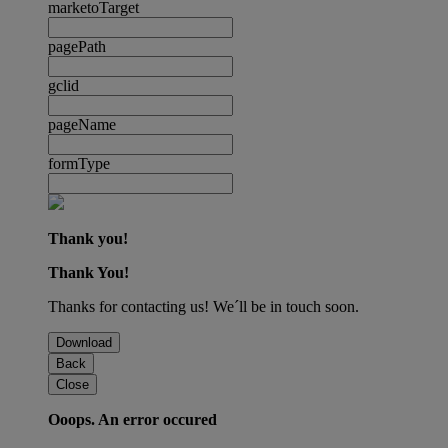
marketoTarget
pagePath
gclid
pageName
formType
Thank you!
Thank You!
Thanks for contacting us! We´ll be in touch soon.
Download
Back
Close
Ooops. An error occured