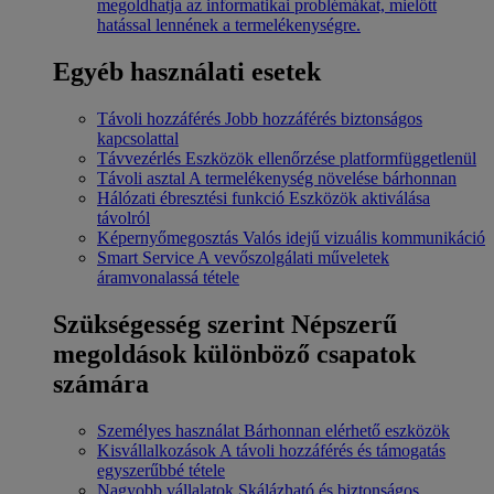
megoldhatja az informatikai problémákat, mielőtt
hatással lennének a termelékenységre.
Egyéb használati esetek
Távoli hozzáférés
Jobb hozzáférés biztonságos
kapcsolattal
Távvezérlés
Eszközök ellenőrzése platformfüggetlenül
Távoli asztal
A termelékenység növelése bárhonnan
Hálózati ébresztési funkció
Eszközök aktiválása
távolról
Képernyőmegosztás
Valós idejű vizuális kommunikáció
Smart Service
A vevőszolgálati műveletek
áramvonalassá tétele
Szükségesség szerint
Népszerű
megoldások különböző csapatok
számára
Személyes használat
Bárhonnan elérhető eszközök
Kisvállalkozások
A távoli hozzáférés és támogatás
egyszerűbbé tétele
Nagyobb vállalatok
Skálázható és biztonságos