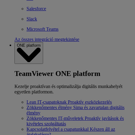
Salesforce
Slack
Microsoft Teams
Az összes integráció megtekintése
ONE platform
TeamViewer ONE platform
Kezelje proaktívan és optimalizálja digitális munkahelyét
egyetlen platformon.
Lean IT-csapatoknak
Proaktív eszközkezelés
Zökkenőmentes élmény
Sima és zavartalan digitális
élmény
Zökkenőmentes IT-műveletek
Proaktív javítások és
kivételes szolgáltatás
Kapcsolatfelvétel a csapatunkkal
Készen áll az
átalakulásra?