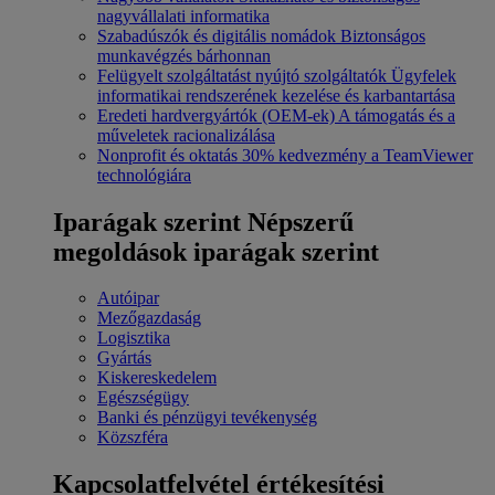
nagyvállalati informatika
Szabadúszók és digitális nomádok
Biztonságos
munkavégzés bárhonnan
Felügyelt szolgáltatást nyújtó szolgáltatók
Ügyfelek
informatikai rendszerének kezelése és karbantartása
Eredeti hardvergyártók (OEM-ek)
A támogatás és a
műveletek racionalizálása
Nonprofit és oktatás
30% kedvezmény a TeamViewer
technológiára
Iparágak szerint
Népszerű
megoldások iparágak szerint
Autóipar
Mezőgazdaság
Logisztika
Gyártás
Kiskereskedelem
Egészségügy
Banki és pénzügyi tevékenység
Közszféra
Kapcsolatfelvétel értékesítési