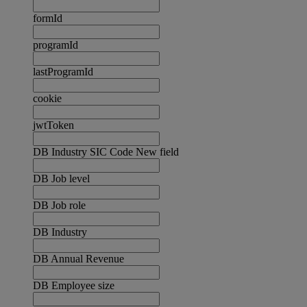
formId
programId
lastProgramId
cookie
jwtToken
DB Industry SIC Code New field
DB Job level
DB Job role
DB Industry
DB Annual Revenue
DB Employee size