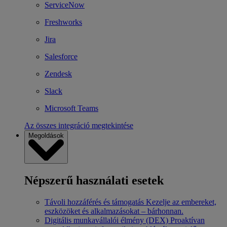
ServiceNow
Freshworks
Jira
Salesforce
Zendesk
Slack
Microsoft Teams
Az összes integráció megtekintése
Megoldások
Népszerű használati esetek
Távoli hozzáférés és támogatás
Kezelje az embereket,
eszközöket és alkalmazásokat – bárhonnan.
Digitális munkavállalói élmény (DEX)
Proaktívan