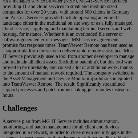
As a managed service provider (MSP), MG-IT-Service has been
providing IT and cloud services to small and medium-sized
companies for over 20 years, with around 500 clients in Germany
and Austria. Services provided include operating an entire IT
landscape either in the traditional on site way or as a fully managed
cloud service, supplying and maintaining terminal servers and web
hosting, for instance. Whether it is an overloaded file server or
software-generated error messages: MSP service agreements
promise fast response times. TeamViewer Remote has been used as
a support platform for years to deliver rapid remote assistance. MG-
IT-Service previously used a tool from another developer to manage
and maintain all client assets (including patching), but this tool was
proved to be unreliable, and caused a lot of additional work, thanks
to the amount of manual rework required. The company switched to
the Asset Management and Device Monitoring solutions integrated
into TeamViewer Remote. The result: Significantly streamlined
support processes and patch routines taking just minutes instead of
hours.
Challenges
A service plan from MG-IT-Service includes administration,
monitoring, and patch management for all client end devices
integrated in a network, in order to close down security gaps in the
systems, correct errors, and implement new functionality, which is