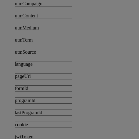
utmCampaign
utmContent
utmMedium
utmTerm
utmSource
language
pageUrl
formId
programId
lastProgramId
cookie
jwtToken