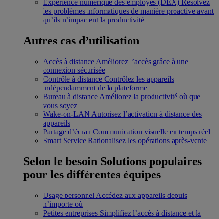
Expérience numérique des employés (DEX)
Résolvez
les problèmes informatiques de manière proactive avant
qu’ils n’impactent la productivité.
Autres cas d’utilisation
Accès à distance
Améliorez l’accès grâce à une
connexion sécurisée
Contrôle à distance
Contrôlez les appareils
indépendamment de la plateforme
Bureau à distance
Améliorez la productivité où que
vous soyez
Wake-on-LAN
Autorisez l’activation à distance des
appareils
Partage d’écran
Communication visuelle en temps réel
Smart Service
Rationalisez les opérations après-vente
Selon le besoin
Solutions populaires
pour les différentes équipes
Usage personnel
Accédez aux appareils depuis
n’importe où
Petites entreprises
Simplifiez l’accès à distance et la