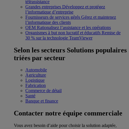
téléassistance
Grandes entreprises
Développez et protégez
l’informatique d’entreprise
Fournisseurs de services gérés
Gérez et maintenez
l’informatique des clients
OEM
Rationalisez l’assistance et les opérations
Organismes à but non lucratif et éducatifs
Remise de
30 % sur la technologie TeamViewer
Selon les secteurs
Solutions populaires
triées par secteur
Automobile
Agriculture
Logistique
Fabrication
Commerce de détail
Santé
Banque et finance
Contacter notre équipe commerciale
Vous avez besoin d’aide pour choisir la solution adaptée,