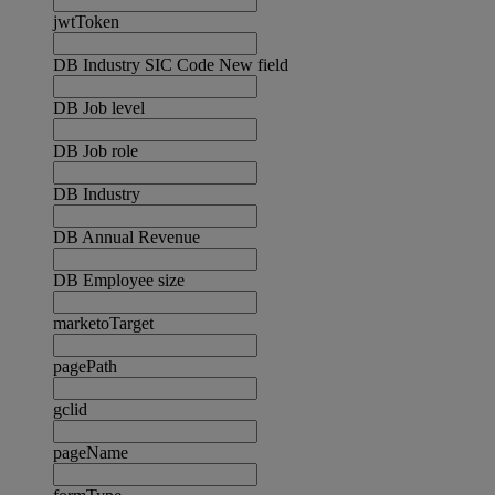
jwtToken
DB Industry SIC Code New field
DB Job level
DB Job role
DB Industry
DB Annual Revenue
DB Employee size
marketoTarget
pagePath
gclid
pageName