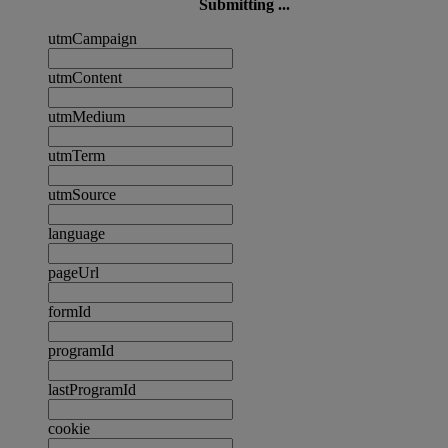
Submitting ...
utmCampaign
utmContent
utmMedium
utmTerm
utmSource
language
pageUrl
formId
programId
lastProgramId
cookie