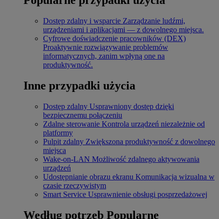
Dostęp zdalny i wsparcie
Zarządzanie ludźmi,
urządzeniami i aplikacjami — z dowolnego miejsca.
Cyfrowe doświadczenie pracowników (DEX)
Proaktywnie rozwiązywanie problemów
informatycznych, zanim wpłyną one na
produktywność.
Inne przypadki użycia
Dostęp zdalny
Usprawniony dostęp dzięki
bezpiecznemu połączeniu
Zdalne sterowanie
Kontrola urządzeń niezależnie od
platformy
Pulpit zdalny
Zwiększona produktywność z dowolnego
miejsca
Wake-on-LAN
Możliwość zdalnego aktywowania
urządzeń
Udostępnianie obrazu ekranu
Komunikacja wizualna w
czasie rzeczywistym
Smart Service
Usprawnienie obsługi posprzedażowej
Według potrzeb
Popularne