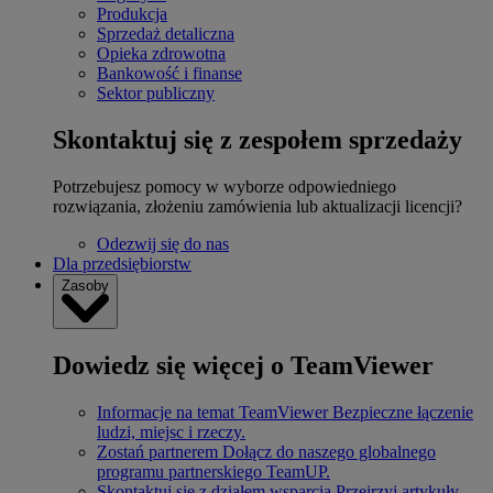
Produkcja
Sprzedaż detaliczna
Opieka zdrowotna
Bankowość i finanse
Sektor publiczny
Skontaktuj się z zespołem sprzedaży
Potrzebujesz pomocy w wyborze odpowiedniego
rozwiązania, złożeniu zamówienia lub aktualizacji licencji?
Odezwij się do nas
Dla przedsiębiorstw
Zasoby
Dowiedz się więcej o TeamViewer
Informacje na temat TeamViewer
Bezpieczne łączenie
ludzi, miejsc i rzeczy.
Zostań partnerem
Dołącz do naszego globalnego
programu partnerskiego TeamUP.
Skontaktuj się z działem wsparcia
Przejrzyj artykuły