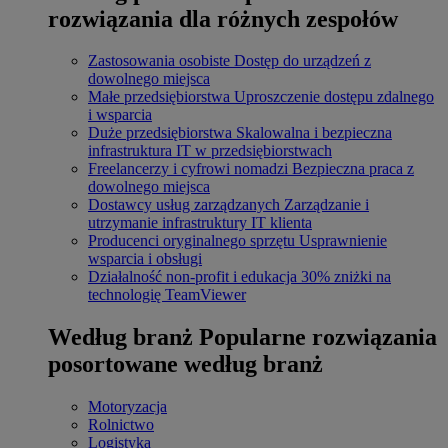
rozwiązania dla różnych zespołów
Zastosowania osobiste
Dostęp do urządzeń z
dowolnego miejsca
Małe przedsiębiorstwa
Uproszczenie dostępu zdalnego
i wsparcia
Duże przedsiębiorstwa
Skalowalna i bezpieczna
infrastruktura IT w przedsiębiorstwach
Freelancerzy i cyfrowi nomadzi
Bezpieczna praca z
dowolnego miejsca
Dostawcy usług zarządzanych
Zarządzanie i
utrzymanie infrastruktury IT klienta
Producenci oryginalnego sprzętu
Usprawnienie
wsparcia i obsługi
Działalność non-profit i edukacja
30% zniżki na
technologię TeamViewer
Według branż
Popularne rozwiązania
posortowane według branż
Motoryzacja
Rolnictwo
Logistyka