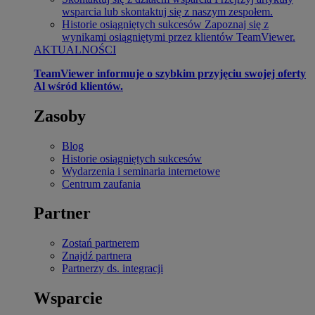
wsparcia lub skontaktuj się z naszym zespołem.
Historie osiągniętych sukcesów
Zapoznaj się z
wynikami osiągniętymi przez klientów TeamViewer.
AKTUALNOŚCI
TeamViewer informuje o szybkim przyjęciu swojej oferty
Al wśród klientów.
Zasoby
Blog
Historie osiągniętych sukcesów
Wydarzenia i seminaria internetowe
Centrum zaufania
Partner
Zostań partnerem
Znajdź partnera
Partnerzy ds. integracji
Wsparcie