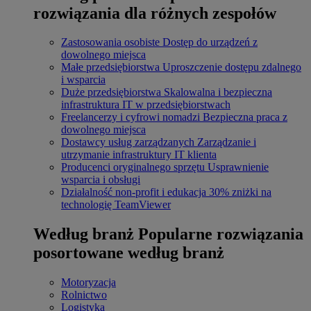
rozwiązania dla różnych zespołów
Zastosowania osobiste
Dostęp do urządzeń z
dowolnego miejsca
Małe przedsiębiorstwa
Uproszczenie dostępu zdalnego
i wsparcia
Duże przedsiębiorstwa
Skalowalna i bezpieczna
infrastruktura IT w przedsiębiorstwach
Freelancerzy i cyfrowi nomadzi
Bezpieczna praca z
dowolnego miejsca
Dostawcy usług zarządzanych
Zarządzanie i
utrzymanie infrastruktury IT klienta
Producenci oryginalnego sprzętu
Usprawnienie
wsparcia i obsługi
Działalność non-profit i edukacja
30% zniżki na
technologię TeamViewer
Według branż
Popularne rozwiązania
posortowane według branż
Motoryzacja
Rolnictwo
Logistyka