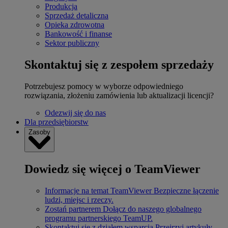
Produkcja
Sprzedaż detaliczna
Opieka zdrowotna
Bankowość i finanse
Sektor publiczny
Skontaktuj się z zespołem sprzedaży
Potrzebujesz pomocy w wyborze odpowiedniego
rozwiązania, złożeniu zamówienia lub aktualizacji licencji?
Odezwij się do nas
Dla przedsiębiorstw
Zasoby
Dowiedz się więcej o TeamViewer
Informacje na temat TeamViewer
Bezpieczne łączenie
ludzi, miejsc i rzeczy.
Zostań partnerem
Dołącz do naszego globalnego
programu partnerskiego TeamUP.
Skontaktuj się z działem wsparcia
Przejrzyj artykuły