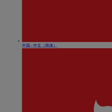
中国 - 中⽂（简体）