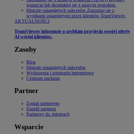
wsparcia lub skontaktuj się z naszym zespołem.
Historie osiągniętych sukcesów
Zapoznaj się z
wynikami osiągniętymi przez klientów TeamViewer.
AKTUALNOŚCI
TeamViewer informuje o szybkim przyjęciu swojej oferty
Al wśród klientów.
Zasoby
Blog
Historie osiągniętych sukcesów
Wydarzenia i seminaria internetowe
Centrum zaufania
Partner
Zostań partnerem
Znajdź partnera
Partnerzy ds. integracji
Wsparcie