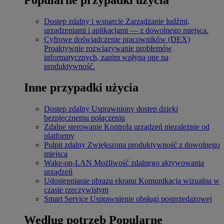
Dostęp zdalny i wsparcie
Zarządzanie ludźmi,
urządzeniami i aplikacjami — z dowolnego miejsca.
Cyfrowe doświadczenie pracowników (DEX)
Proaktywnie rozwiązywanie problemów
informatycznych, zanim wpłyną one na
produktywność.
Inne przypadki użycia
Dostęp zdalny
Usprawniony dostęp dzięki
bezpiecznemu połączeniu
Zdalne sterowanie
Kontrola urządzeń niezależnie od
platformy
Pulpit zdalny
Zwiększona produktywność z dowolnego
miejsca
Wake-on-LAN
Możliwość zdalnego aktywowania
urządzeń
Udostępnianie obrazu ekranu
Komunikacja wizualna w
czasie rzeczywistym
Smart Service
Usprawnienie obsługi posprzedażowej
Według potrzeb
Popularne