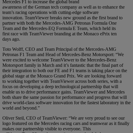
Mercedes F1 to increase the global brand
awareness of the German tech company as well as to enhance the
team’s racing operations with cutting-edge software
innovation. TeamViewer breaks new ground as the first brand to
partner with both the Mercedes-AMG Petronas Formula One
Team and the Mercedes-EQ Formula E Team, which held its
first race with TeamViewer branding at the Monaco ePrix ten
days ago.
Toto Wolff, CEO and Team Principal of the Mercedes-AMG
Petronas F1 Team and Head of Mercedes-Benz Motorsport: “We
were excited to welcome TeamViewer to the Mercedes-Benz
Motorsport family in March and it’s fantastic that the final part of
their integration to both our FE and F1 teams is taking place on the
global stage at the Monaco Grand Prix. We are looking forward
to working together with TeamViewer across both series, with a
focus on developing a deep technological partnership that will
enable us to drive performance gains. TeamViewer and Mercedes
both share the same passion for performance and progress that will
drive world-class software innovation for the fastest laboratory in the
world and beyond.”
Oliver Steil, CEO of TeamViewer: “We are very proud to see our
logo featured on the
Mercedes racing cars
and teamwear as it finally
makes our partnership visible to everyone. This