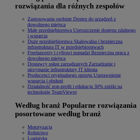
rozwiązania dla różnych zespołów
Zastosowania osobiste
Dostęp do urządzeń z
dowolnego miejsca
Małe przedsiębiorstwa
Uproszczenie dostępu zdalnego
i wsparcia
Duże przedsiębiorstwa
Skalowalna i bezpieczna
infrastruktura IT w przedsiębiorstwach
Freelancerzy i cyfrowi nomadzi
Bezpieczna praca z
dowolnego miejsca
Dostawcy usług zarządzanych
Zarządzanie i
utrzymanie infrastruktury IT klienta
Producenci oryginalnego sprzętu
Usprawnienie
wsparcia i obsługi
Działalność non-profit i edukacja
30% zniżki na
technologię TeamViewer
Według branż
Popularne rozwiązania
posortowane według branż
Motoryzacja
Rolnictwo
Logistyka