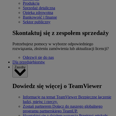
Produkcja
Sprzedaż detaliczna
Opieka zdrowotna
Bankowość i finanse
Sektor publiczny
Skontaktuj się z zespołem sprzedaży
Potrzebujesz pomocy w wyborze odpowiedniego
rozwiązania, złożeniu zamówienia lub aktualizacji licencji?
Odezwij się do nas
Dla przedsiębiorstw
Zasoby
Dowiedz się więcej o TeamViewer
Informacje na temat TeamViewer
Bezpieczne łączenie
ludzi, miejsc i rzeczy.
Zostań partnerem
Dołącz do naszego globalnego
programu partnerskiego TeamUP.
Skontaktuj się z działem wsparcia
Przejrzyj artykuły