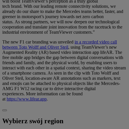
will boost TeamViewer’s perception
as a truly global
tech brand
.
With our leading remote connectivity solutions, we
already do our share to make the Mercedes teams better, faster, and
greener in motorsport’s journey towards net zero carbon
status. As strong partners, we will now deepen our technological
cooperation and translate joint innovation
from the racetrack to the
industrial environment of TeamViewer customers
.
”
The new F1 car branding was unveiled
in a recorded video call
between Toto Wolff and Oliver Steil
, using TeamViewer’s new
Augmented Reality (AR) based video interaction app lifeAR. The
free mobile app bridges the gap between digital conversations with
friends and family, and the physical world, by enabling users to
interact with each other in a spatial context, sharing the video stream
of a smartphone camera. As seen in the clip with Toto Wolff and
Oliver Steil, location-aware AR annotations such as markers, text
and emojis can be attached to physical objects like the Mercedes-
AMG F1 W12 racing car to drive interactive digital
experiences. More information can be found
at
https://www.lifear.app
.
Wybierz swój region