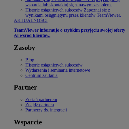
wsparcia lub skontaktuj się z naszym zespołem.
Historie osiągniętych sukcesów
Zapoznaj się z
wynikami osiągniętymi przez klientów TeamViewer.
AKTUALNOŚCI
TeamViewer informuje o szybkim przyjęciu swojej oferty
Al wśród klientów.
Zasoby
Blog
Historie osiągniętych sukcesów
Wydarzenia i seminaria internetowe
Centrum zaufania
Partner
Zostań partnerem
Znajdź partnera
Partnerzy ds. integracji
Wsparcie