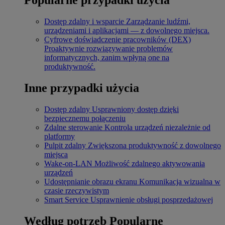
Dostęp zdalny i wsparcie
Zarządzanie ludźmi,
urządzeniami i aplikacjami — z dowolnego miejsca.
Cyfrowe doświadczenie pracowników (DEX)
Proaktywnie rozwiązywanie problemów
informatycznych, zanim wpłyną one na
produktywność.
Inne przypadki użycia
Dostęp zdalny
Usprawniony dostęp dzięki
bezpiecznemu połączeniu
Zdalne sterowanie
Kontrola urządzeń niezależnie od
platformy
Pulpit zdalny
Zwiększona produktywność z dowolnego
miejsca
Wake-on-LAN
Możliwość zdalnego aktywowania
urządzeń
Udostępnianie obrazu ekranu
Komunikacja wizualna w
czasie rzeczywistym
Smart Service
Usprawnienie obsługi posprzedażowej
Według potrzeb
Popularne