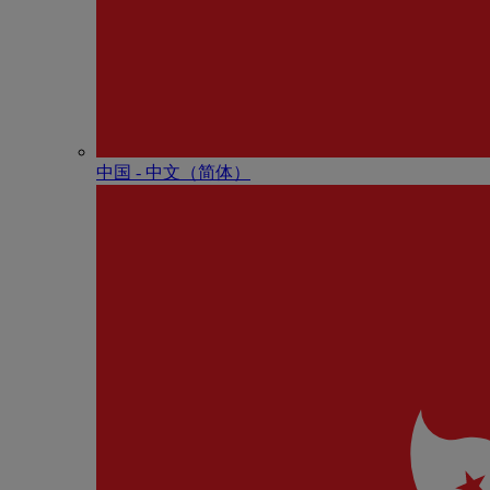
中国 - 中⽂（简体）