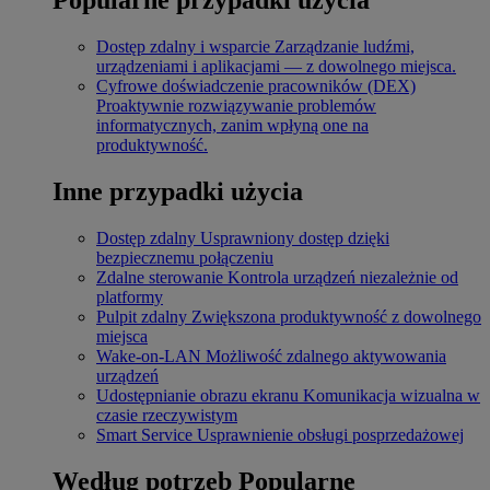
Dostęp zdalny i wsparcie
Zarządzanie ludźmi,
urządzeniami i aplikacjami — z dowolnego miejsca.
Cyfrowe doświadczenie pracowników (DEX)
Proaktywnie rozwiązywanie problemów
informatycznych, zanim wpłyną one na
produktywność.
Inne przypadki użycia
Dostęp zdalny
Usprawniony dostęp dzięki
bezpiecznemu połączeniu
Zdalne sterowanie
Kontrola urządzeń niezależnie od
platformy
Pulpit zdalny
Zwiększona produktywność z dowolnego
miejsca
Wake-on-LAN
Możliwość zdalnego aktywowania
urządzeń
Udostępnianie obrazu ekranu
Komunikacja wizualna w
czasie rzeczywistym
Smart Service
Usprawnienie obsługi posprzedażowej
Według potrzeb
Popularne