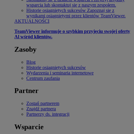
wsparcia lub skontaktuj się z naszym zespołem.
Historie osiągniętych sukcesów
Zapoznaj się z
wynikami osiągniętymi przez klientów TeamViewer.
AKTUALNOŚCI
TeamViewer informuje o szybkim przyjęciu swojej oferty
Al wśród klientów.
Zasoby
Blog
Historie osiągniętych sukcesów
Wydarzenia i seminaria internetowe
Centrum zaufania
Partner
Zostań partnerem
Znajdź partnera
Partnerzy ds. integracji
Wsparcie