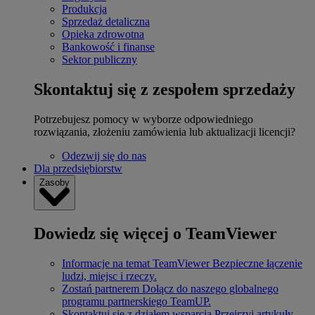
Produkcja
Sprzedaż detaliczna
Opieka zdrowotna
Bankowość i finanse
Sektor publiczny
Skontaktuj się z zespołem sprzedaży
Potrzebujesz pomocy w wyborze odpowiedniego
rozwiązania, złożeniu zamówienia lub aktualizacji licencji?
Odezwij się do nas
Dla przedsiębiorstw
Zasoby
Dowiedz się więcej o TeamViewer
Informacje na temat TeamViewer
Bezpieczne łączenie
ludzi, miejsc i rzeczy.
Zostań partnerem
Dołącz do naszego globalnego
programu partnerskiego TeamUP.
Skontaktuj się z działem wsparcia
Przejrzyj artykuły