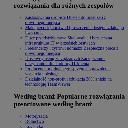
rozwiązania dla różnych zespołów
Zastosowania osobiste
Dostęp do urządzeń z
dowolnego miejsca
Małe przedsiębiorstwa
Uproszczenie dostępu zdalnego
i wsparcia
Duże przedsiębiorstwa
Skalowalna i bezpieczna
infrastruktura IT w przedsiębiorstwach
Freelancerzy i cyfrowi nomadzi
Bezpieczna praca z
dowolnego miejsca
Dostawcy usług zarządzanych
Zarządzanie i
utrzymanie infrastruktury IT klienta
Producenci oryginalnego sprzętu
Usprawnienie
wsparcia i obsługi
Działalność non-profit i edukacja
30% zniżki na
technologię TeamViewer
Według branż
Popularne rozwiązania
posortowane według branż
Motoryzacja
Rolnictwo
Logistyka