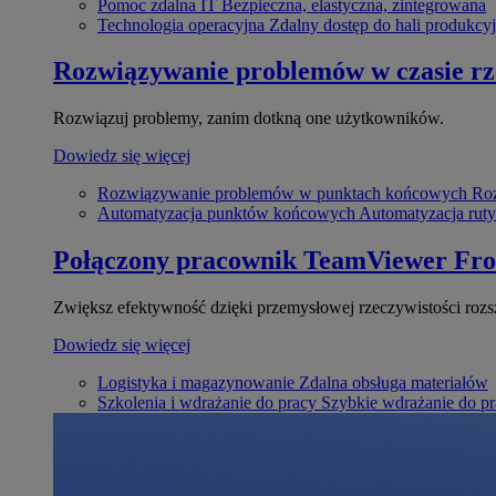
Pomoc zdalna IT
Bezpieczna, elastyczna, zintegrowana
Technologia operacyjna
Zdalny dostęp do hali produkcyj
Rozwiązywanie problemów w czasie r
Rozwiązuj problemy, zanim dotkną one użytkowników.
Dowiedz się więcej
Rozwiązywanie problemów w punktach końcowych
Roz
Automatyzacja punktów końcowych
Automatyzacja rut
Połączony pracownik
TeamViewer Fro
Zwiększ efektywność dzięki przemysłowej rzeczywistości rozs
Dowiedz się więcej
Logistyka i magazynowanie
Zdalna obsługa materiałów
Szkolenia i wdrażanie do pracy
Szybkie wdrażanie do pra