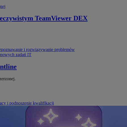
nej
zeczywistym
TeamViewer DEX
poznawanie i rozwiązywanie problemów
ynowych zadań IT
ntline
zerzonej.
cy i podnoszenie kwalifikacji