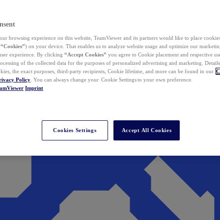
nsent
ur browsing experience on this website, TeamViewer and its partners would like to place cookies
(
“Cookies”
) on your device. That enables us to analyze website usage and optimize our marketing
 user experience. By clicking
“Accept Cookies”
you agree to Cookie placement and respective use,
ocessing of the collected data for the purposes of personalized advertising and marketing. Detail
kies, the exact purposes, third-party recipients, Cookie lifetime, and more can be found in our
C
rivacy Policy
. You can always change your Cookie Settings to your own preference.
eamViewer
Imprint
Cookies Settings
Accept All Cookies