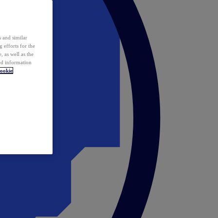
 and similar
 efforts for the
 as well as the
ed information
ookie