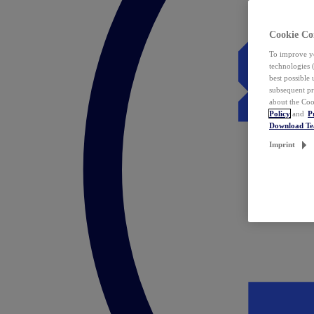
Cookie Co
To improve yo
technologies 
best possible
subsequent pr
about the Coo
Policy
and
P
Download T
Imprint