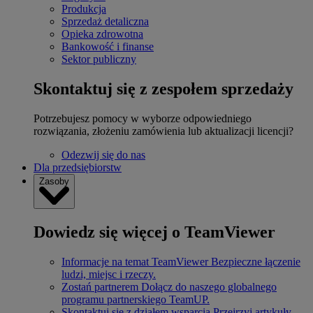
Produkcja
Sprzedaż detaliczna
Opieka zdrowotna
Bankowość i finanse
Sektor publiczny
Skontaktuj się z zespołem sprzedaży
Potrzebujesz pomocy w wyborze odpowiedniego
rozwiązania, złożeniu zamówienia lub aktualizacji licencji?
Odezwij się do nas
Dla przedsiębiorstw
Zasoby
Dowiedz się więcej o TeamViewer
Informacje na temat TeamViewer
Bezpieczne łączenie
ludzi, miejsc i rzeczy.
Zostań partnerem
Dołącz do naszego globalnego
programu partnerskiego TeamUP.
Skontaktuj się z działem wsparcia
Przejrzyj artykuły