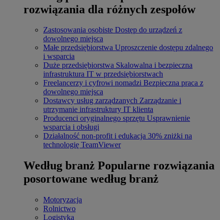
rozwiązania dla różnych zespołów
Zastosowania osobiste
Dostęp do urządzeń z
dowolnego miejsca
Małe przedsiębiorstwa
Uproszczenie dostępu zdalnego
i wsparcia
Duże przedsiębiorstwa
Skalowalna i bezpieczna
infrastruktura IT w przedsiębiorstwach
Freelancerzy i cyfrowi nomadzi
Bezpieczna praca z
dowolnego miejsca
Dostawcy usług zarządzanych
Zarządzanie i
utrzymanie infrastruktury IT klienta
Producenci oryginalnego sprzętu
Usprawnienie
wsparcia i obsługi
Działalność non-profit i edukacja
30% zniżki na
technologię TeamViewer
Według branż
Popularne rozwiązania
posortowane według branż
Motoryzacja
Rolnictwo
Logistyka