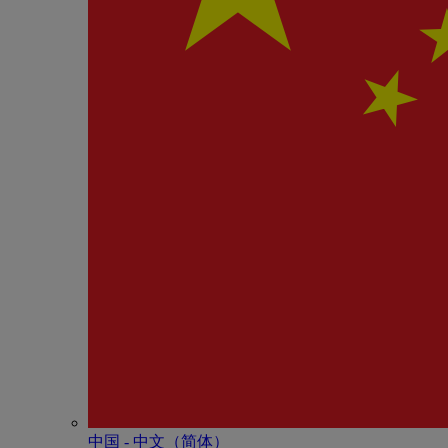
中国 - 中⽂（简体）