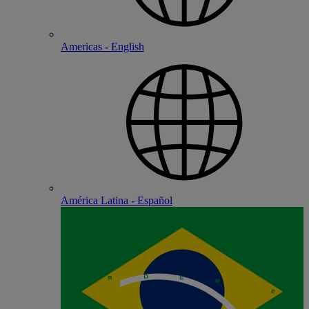
Americas - English
América Latina - Español