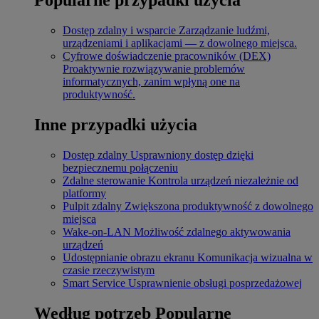
Dostęp zdalny i wsparcie
Zarządzanie ludźmi,
urządzeniami i aplikacjami — z dowolnego miejsca.
Cyfrowe doświadczenie pracowników (DEX)
Proaktywnie rozwiązywanie problemów
informatycznych, zanim wpłyną one na
produktywność.
Inne przypadki użycia
Dostęp zdalny
Usprawniony dostęp dzięki
bezpiecznemu połączeniu
Zdalne sterowanie
Kontrola urządzeń niezależnie od
platformy
Pulpit zdalny
Zwiększona produktywność z dowolnego
miejsca
Wake-on-LAN
Możliwość zdalnego aktywowania
urządzeń
Udostępnianie obrazu ekranu
Komunikacja wizualna w
czasie rzeczywistym
Smart Service
Usprawnienie obsługi posprzedażowej
Według potrzeb
Popularne