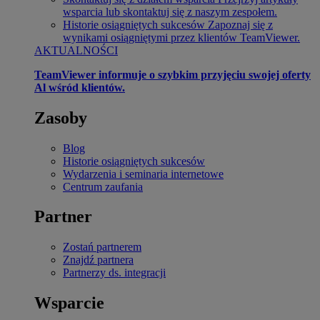
wsparcia lub skontaktuj się z naszym zespołem.
Historie osiągniętych sukcesów
Zapoznaj się z
wynikami osiągniętymi przez klientów TeamViewer.
AKTUALNOŚCI
TeamViewer informuje o szybkim przyjęciu swojej oferty
Al wśród klientów.
Zasoby
Blog
Historie osiągniętych sukcesów
Wydarzenia i seminaria internetowe
Centrum zaufania
Partner
Zostań partnerem
Znajdź partnera
Partnerzy ds. integracji
Wsparcie