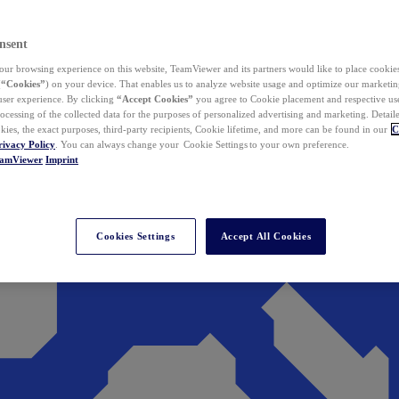
nsent
ur browsing experience on this website, TeamViewer and its partners would like to place cookies
(
“Cookies”
) on your device. That enables us to analyze website usage and optimize our marketing
 user experience. By clicking
“Accept Cookies”
you agree to Cookie placement and respective use,
ocessing of the collected data for the purposes of personalized advertising and marketing. Detail
kies, the exact purposes, third-party recipients, Cookie lifetime, and more can be found in our
C
rivacy Policy
. You can always change your Cookie Settings to your own preference.
eamViewer
Imprint
Cookies Settings
Accept All Cookies