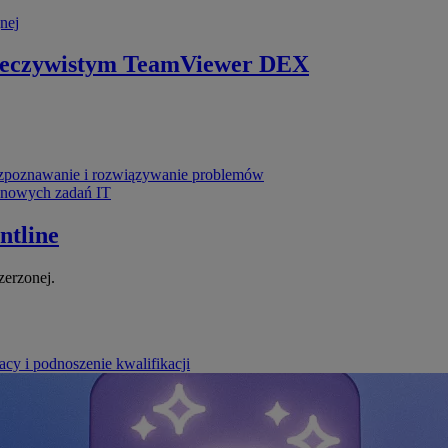
nej
zeczywistym
TeamViewer DEX
poznawanie i rozwiązywanie problemów
ynowych zadań IT
ntline
zerzonej.
cy i podnoszenie kwalifikacji