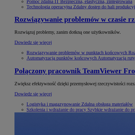
Pomoc zdalna IT
Bezpieczna, elastyczna, zintegrowana
Technologia operacyjna
Zdalny dostęp do hali produkcyj
Rozwiązywanie problemów w czasie r
Rozwiązuj problemy, zanim dotkną one użytkowników.
Dowiedz się więcej
Rozwiązywanie problemów w punktach końcowych
Roz
Automatyzacja punktów końcowych
Automatyzacja rut
Połączony pracownik
TeamViewer Fro
Zwiększ efektywność dzięki przemysłowej rzeczywistości rozs
Dowiedz się więcej
Logistyka i magazynowanie
Zdalna obsługa materiałów
Szkolenia i wdrażanie do pracy
Szybkie wdrażanie do pra