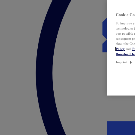
Cookie Co
To improve yo
technologies 
best possible
subsequent pr
about the Coo
Policy
and
P
Download T
Imprint