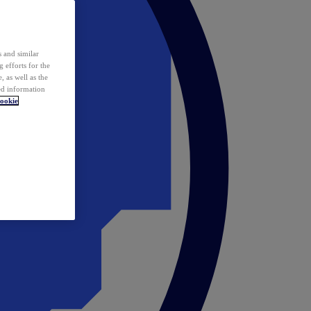
 and similar
 efforts for the
 as well as the
ed information
ookie