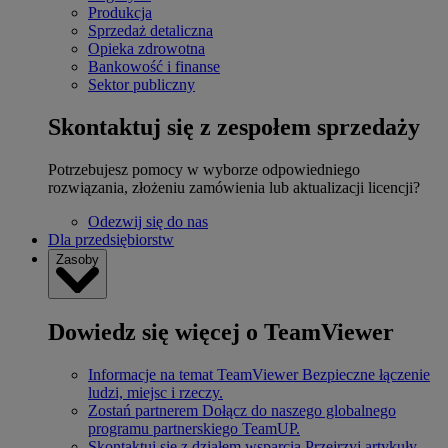
Produkcja
Sprzedaż detaliczna
Opieka zdrowotna
Bankowość i finanse
Sektor publiczny
Skontaktuj się z zespołem sprzedaży
Potrzebujesz pomocy w wyborze odpowiedniego
rozwiązania, złożeniu zamówienia lub aktualizacji licencji?
Odezwij się do nas
Dla przedsiębiorstw
Zasoby
Dowiedz się więcej o TeamViewer
Informacje na temat TeamViewer
Bezpieczne łączenie
ludzi, miejsc i rzeczy.
Zostań partnerem
Dołącz do naszego globalnego
programu partnerskiego TeamUP.
Skontaktuj się z działem wsparcia
Przejrzyj artykuły