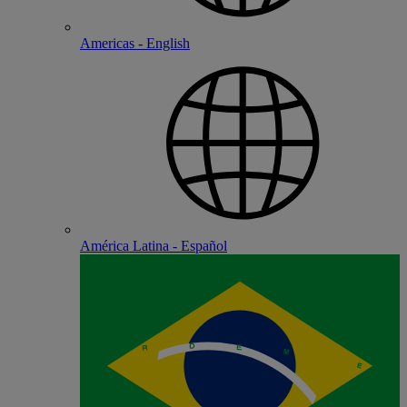
Americas - English
América Latina - Español