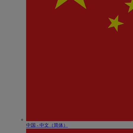
中国 - 中⽂（简体）