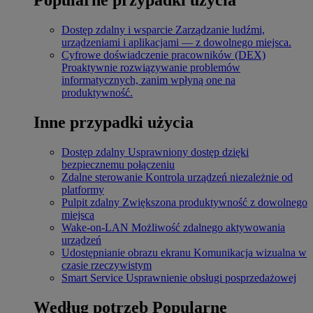
Dostęp zdalny i wsparcie
Zarządzanie ludźmi,
urządzeniami i aplikacjami — z dowolnego miejsca.
Cyfrowe doświadczenie pracowników (DEX)
Proaktywnie rozwiązywanie problemów
informatycznych, zanim wpłyną one na
produktywność.
Inne przypadki użycia
Dostęp zdalny
Usprawniony dostęp dzięki
bezpiecznemu połączeniu
Zdalne sterowanie
Kontrola urządzeń niezależnie od
platformy
Pulpit zdalny
Zwiększona produktywność z dowolnego
miejsca
Wake-on-LAN
Możliwość zdalnego aktywowania
urządzeń
Udostępnianie obrazu ekranu
Komunikacja wizualna w
czasie rzeczywistym
Smart Service
Usprawnienie obsługi posprzedażowej
Według potrzeb
Popularne