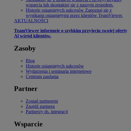
wsparcia lub skontaktuj się z naszym zespołem.
Historie osiągniętych sukcesów
Zapoznaj się z
wynikami osiągniętymi przez klientów TeamViewer.
AKTUALNOŚCI
TeamViewer informuje o szybkim przyjęciu swojej oferty
Al wśród klientów.
Zasoby
Blog
Historie osiągniętych sukcesów
Wydarzenia i seminaria internetowe
Centrum zaufania
Partner
Zostań partnerem
Znajdź partnera
Partnerzy ds. integracji
Wsparcie