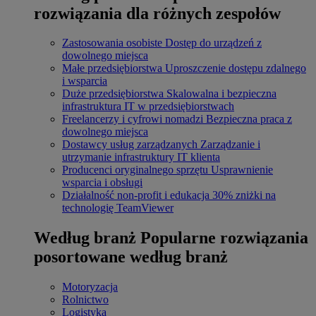
rozwiązania dla różnych zespołów
Zastosowania osobiste
Dostęp do urządzeń z
dowolnego miejsca
Małe przedsiębiorstwa
Uproszczenie dostępu zdalnego
i wsparcia
Duże przedsiębiorstwa
Skalowalna i bezpieczna
infrastruktura IT w przedsiębiorstwach
Freelancerzy i cyfrowi nomadzi
Bezpieczna praca z
dowolnego miejsca
Dostawcy usług zarządzanych
Zarządzanie i
utrzymanie infrastruktury IT klienta
Producenci oryginalnego sprzętu
Usprawnienie
wsparcia i obsługi
Działalność non-profit i edukacja
30% zniżki na
technologię TeamViewer
Według branż
Popularne rozwiązania
posortowane według branż
Motoryzacja
Rolnictwo
Logistyka