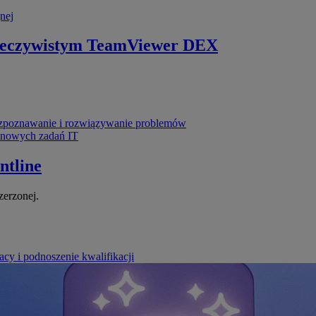
nej
zeczywistym
TeamViewer DEX
poznawanie i rozwiązywanie problemów
ynowych zadań IT
ntline
zerzonej.
cy i podnoszenie kwalifikacji