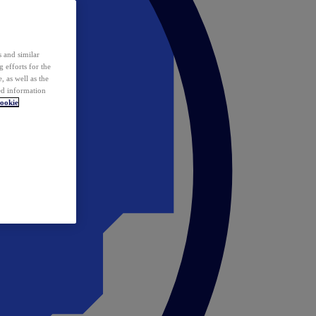
 and similar
 efforts for the
 as well as the
ed information
ookie