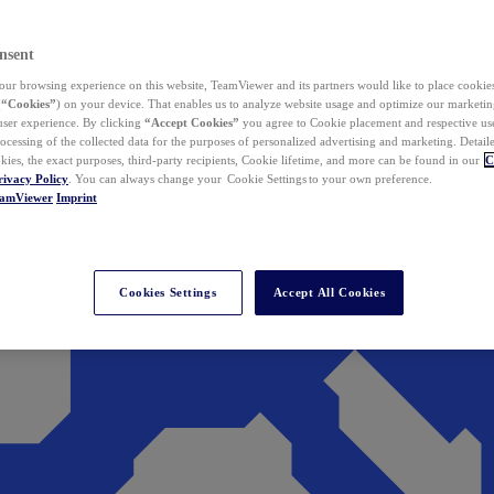
nsent
ur browsing experience on this website, TeamViewer and its partners would like to place cookies
(
“Cookies”
) on your device. That enables us to analyze website usage and optimize our marketing
 user experience. By clicking
“Accept Cookies”
you agree to Cookie placement and respective use,
ocessing of the collected data for the purposes of personalized advertising and marketing. Detail
kies, the exact purposes, third-party recipients, Cookie lifetime, and more can be found in our
C
rivacy Policy
. You can always change your Cookie Settings to your own preference.
eamViewer
Imprint
Cookies Settings
Accept All Cookies