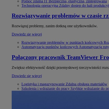
Pomoc zdalna IT
Bezpieczna, elastyczna, zintegrowana
Technologia operacyjna
Zdalny dostęp do hali produkcyj
Rozwiązywanie problemów w czasie r
Rozwiązuj problemy, zanim dotkną one użytkowników.
Dowiedz się więcej
Rozwiązywanie problemów w punktach końcowych
Roz
Automatyzacja punktów końcowych
Automatyzacja rut
Połączony pracownik
TeamViewer Fro
Zwiększ efektywność dzięki przemysłowej rzeczywistości rozs
Dowiedz się więcej
Logistyka i magazynowanie
Zdalna obsługa materiałów
Szkolenia i wdrażanie do pracy
Szybkie wdrażanie do pra