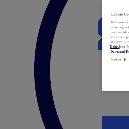
Cookie Co
To improve yo
technologies 
best possible
subsequent pr
about the Coo
Policy
and
P
Download T
Imprint