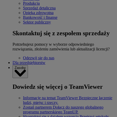
Produkcja
Sprzedaż detaliczna
Opieka zdrowotna
Bankowość i finanse
Sektor publiczny
Skontaktuj się z zespołem sprzedaży
Potrzebujesz pomocy w wyborze odpowiedniego
rozwiązania, złożeniu zamówienia lub aktualizacji licencji?
Odezwij się do nas
Dla przedsiębiorstw
Zasoby
Dowiedz się więcej o TeamViewer
Informacje na temat TeamViewer
Bezpieczne łączenie
ludzi, miejsc i rzeczy.
Zostań partnerem
Dołącz do naszego globalnego
programu partnerskiego TeamUP.
Skontaktuj się z działem wsparcia
Przejrzyj artykuły