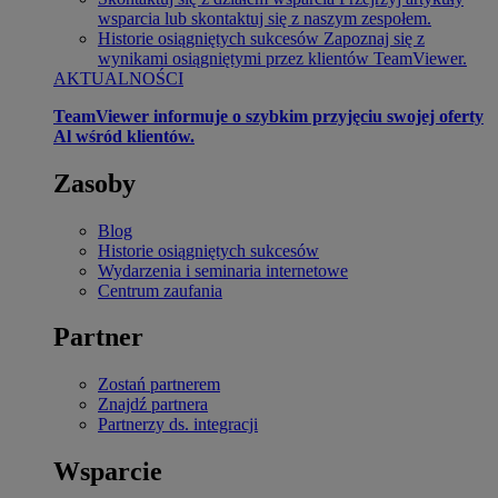
wsparcia lub skontaktuj się z naszym zespołem.
Historie osiągniętych sukcesów
Zapoznaj się z
wynikami osiągniętymi przez klientów TeamViewer.
AKTUALNOŚCI
TeamViewer informuje o szybkim przyjęciu swojej oferty
Al wśród klientów.
Zasoby
Blog
Historie osiągniętych sukcesów
Wydarzenia i seminaria internetowe
Centrum zaufania
Partner
Zostań partnerem
Znajdź partnera
Partnerzy ds. integracji
Wsparcie