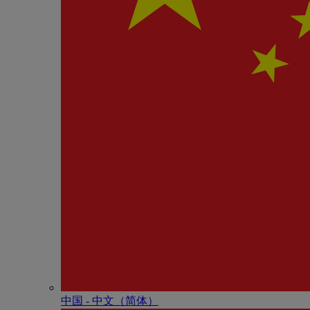
中国 - 中⽂（简体）