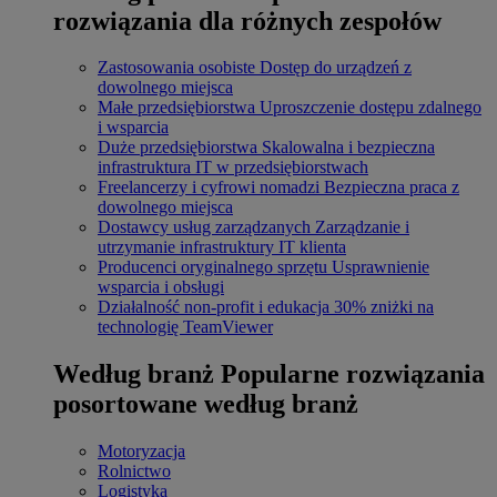
rozwiązania dla różnych zespołów
Zastosowania osobiste
Dostęp do urządzeń z
dowolnego miejsca
Małe przedsiębiorstwa
Uproszczenie dostępu zdalnego
i wsparcia
Duże przedsiębiorstwa
Skalowalna i bezpieczna
infrastruktura IT w przedsiębiorstwach
Freelancerzy i cyfrowi nomadzi
Bezpieczna praca z
dowolnego miejsca
Dostawcy usług zarządzanych
Zarządzanie i
utrzymanie infrastruktury IT klienta
Producenci oryginalnego sprzętu
Usprawnienie
wsparcia i obsługi
Działalność non-profit i edukacja
30% zniżki na
technologię TeamViewer
Według branż
Popularne rozwiązania
posortowane według branż
Motoryzacja
Rolnictwo
Logistyka