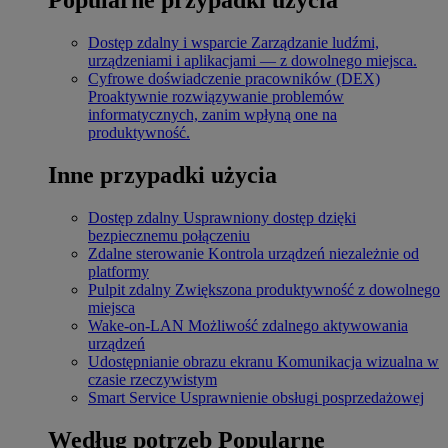
Dostęp zdalny i wsparcie
Zarządzanie ludźmi,
urządzeniami i aplikacjami — z dowolnego miejsca.
Cyfrowe doświadczenie pracowników (DEX)
Proaktywnie rozwiązywanie problemów
informatycznych, zanim wpłyną one na
produktywność.
Inne przypadki użycia
Dostęp zdalny
Usprawniony dostęp dzięki
bezpiecznemu połączeniu
Zdalne sterowanie
Kontrola urządzeń niezależnie od
platformy
Pulpit zdalny
Zwiększona produktywność z dowolnego
miejsca
Wake-on-LAN
Możliwość zdalnego aktywowania
urządzeń
Udostępnianie obrazu ekranu
Komunikacja wizualna w
czasie rzeczywistym
Smart Service
Usprawnienie obsługi posprzedażowej
Według potrzeb
Popularne