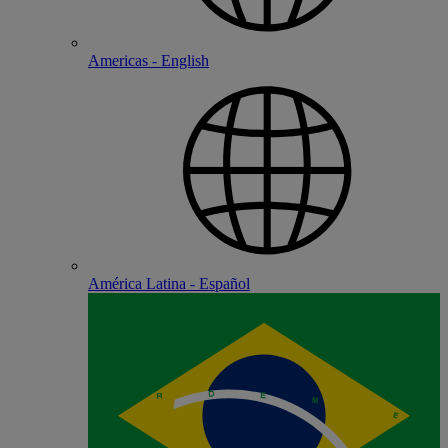
Americas - English
América Latina - Español