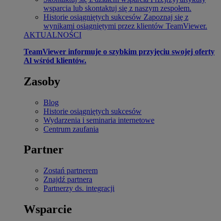
wsparcia lub skontaktuj się z naszym zespołem.
Historie osiągniętych sukcesów
Zapoznaj się z
wynikami osiągniętymi przez klientów TeamViewer.
AKTUALNOŚCI
TeamViewer informuje o szybkim przyjęciu swojej oferty
Al wśród klientów.
Zasoby
Blog
Historie osiągniętych sukcesów
Wydarzenia i seminaria internetowe
Centrum zaufania
Partner
Zostań partnerem
Znajdź partnera
Partnerzy ds. integracji
Wsparcie