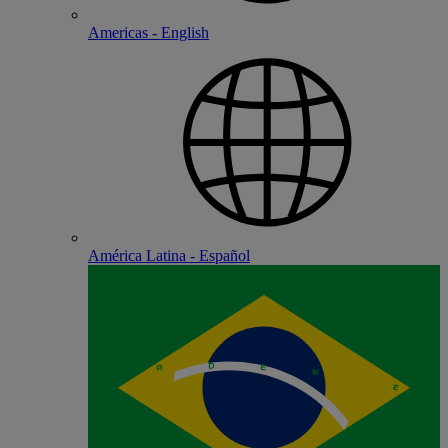
Americas - English
América Latina - Español