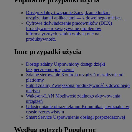
Dostęp zdalny i wsparcie
Zarządzanie ludźmi,
urządzeniami i aplikacjami — z dowolnego miejsca.
Cyfrowe doświadczenie pracowników (DEX)
Proaktywnie rozwiązywanie problemów
informatycznych, zanim wpłyną one na
produktywność.
Inne przypadki użycia
Dostęp zdalny
Usprawniony dostęp dzięki
bezpiecznemu połączeniu
Zdalne sterowanie
Kontrola urządzeń niezależnie od
platformy
Pulpit zdalny
Zwiększona produktywność z dowolnego
miejsca
Wake-on-LAN
Możliwość zdalnego aktywowania
urządzeń
Udostępnianie obrazu ekranu
Komunikacja wizualna w
czasie rzeczywistym
Smart Service
Usprawnienie obsługi posprzedażowej
Według potrzeb
Popularne