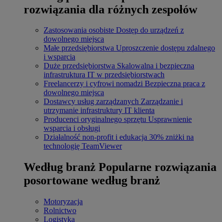
rozwiązania dla różnych zespołów
Zastosowania osobiste
Dostęp do urządzeń z
dowolnego miejsca
Małe przedsiębiorstwa
Uproszczenie dostępu zdalnego
i wsparcia
Duże przedsiębiorstwa
Skalowalna i bezpieczna
infrastruktura IT w przedsiębiorstwach
Freelancerzy i cyfrowi nomadzi
Bezpieczna praca z
dowolnego miejsca
Dostawcy usług zarządzanych
Zarządzanie i
utrzymanie infrastruktury IT klienta
Producenci oryginalnego sprzętu
Usprawnienie
wsparcia i obsługi
Działalność non-profit i edukacja
30% zniżki na
technologię TeamViewer
Według branż
Popularne rozwiązania
posortowane według branż
Motoryzacja
Rolnictwo
Logistyka