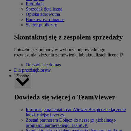
Produkcja
Sprzedaż detaliczna
Opieka zdrowotna
Bankowość i finanse
Sektor publiczny
Skontaktuj się z zespołem sprzedaży
Potrzebujesz pomocy w wyborze odpowiedniego
rozwiązania, złożeniu zamówienia lub aktualizacji licencji?
Odezwij się do nas
Dla przedsiębiorstw
Zasoby
Dowiedz się więcej o TeamViewer
Informacje na temat TeamViewer
Bezpieczne łączenie
ludzi, miejsc i rzeczy.
Zostań partnerem
Dołącz do naszego globalnego
programu partnerskiego TeamUP.
Skontaktuj się z działem wsparcia
Przejrzyj artykuły