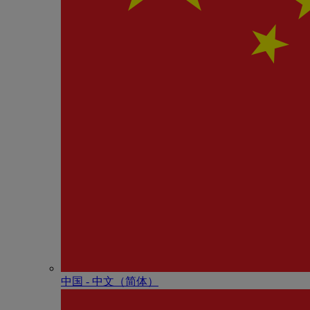
中国 - 中⽂（简体）