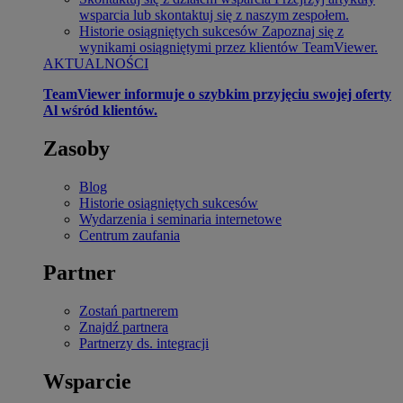
wsparcia lub skontaktuj się z naszym zespołem.
Historie osiągniętych sukcesów
Zapoznaj się z
wynikami osiągniętymi przez klientów TeamViewer.
AKTUALNOŚCI
TeamViewer informuje o szybkim przyjęciu swojej oferty
Al wśród klientów.
Zasoby
Blog
Historie osiągniętych sukcesów
Wydarzenia i seminaria internetowe
Centrum zaufania
Partner
Zostań partnerem
Znajdź partnera
Partnerzy ds. integracji
Wsparcie