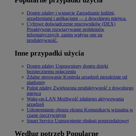
Dostęp zdalny i wsparcie
Zarządzanie ludźmi,
urządzeniami i aplikacjami — z dowolnego miejsca.
Cyfrowe doświadczenie pracowników (DEX)
Proaktywnie rozwiązywanie problemów
informatycznych, zanim wpłyną one na
produktywność.
Inne przypadki użycia
Dostęp zdalny
Usprawniony dostęp dzięki
bezpiecznemu połączeniu
Zdalne sterowanie
Kontrola urządzeń niezależnie od
platformy
Pulpit zdalny
Zwiększona produktywność z dowolnego
miejsca
Wake-on-LAN
Możliwość zdalnego aktywowania
urządzeń
Udostępnianie obrazu ekranu
Komunikacja wizualna w
czasie rzeczywistym
Smart Service
Usprawnienie obsługi posprzedażowej
Według potrzeb
Popularne