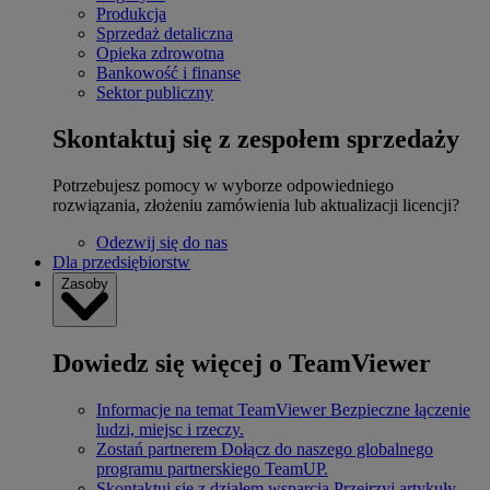
Produkcja
Sprzedaż detaliczna
Opieka zdrowotna
Bankowość i finanse
Sektor publiczny
Skontaktuj się z zespołem sprzedaży
Potrzebujesz pomocy w wyborze odpowiedniego
rozwiązania, złożeniu zamówienia lub aktualizacji licencji?
Odezwij się do nas
Dla przedsiębiorstw
Zasoby
Dowiedz się więcej o TeamViewer
Informacje na temat TeamViewer
Bezpieczne łączenie
ludzi, miejsc i rzeczy.
Zostań partnerem
Dołącz do naszego globalnego
programu partnerskiego TeamUP.
Skontaktuj się z działem wsparcia
Przejrzyj artykuły