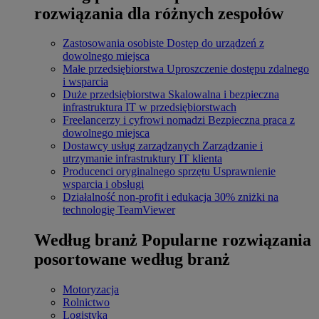
rozwiązania dla różnych zespołów
Zastosowania osobiste
Dostęp do urządzeń z
dowolnego miejsca
Małe przedsiębiorstwa
Uproszczenie dostępu zdalnego
i wsparcia
Duże przedsiębiorstwa
Skalowalna i bezpieczna
infrastruktura IT w przedsiębiorstwach
Freelancerzy i cyfrowi nomadzi
Bezpieczna praca z
dowolnego miejsca
Dostawcy usług zarządzanych
Zarządzanie i
utrzymanie infrastruktury IT klienta
Producenci oryginalnego sprzętu
Usprawnienie
wsparcia i obsługi
Działalność non-profit i edukacja
30% zniżki na
technologię TeamViewer
Według branż
Popularne rozwiązania
posortowane według branż
Motoryzacja
Rolnictwo
Logistyka