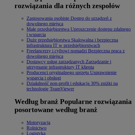
rozwiązania dla różnych zespołów
Zastosowania osobiste
Dostęp do urządzeń z
dowolnego miejsca
Małe przedsiębiorstwa
Uproszczenie dostępu zdalnego
i wsparcia
Duże przedsiębiorstwa
Skalowalna i bezpieczna
infrastruktura IT w przedsiębiorstwach
Freelancerzy i cyfrowi nomadzi
Bezpieczna praca z
dowolnego miejsca
Dostawcy usług zarządzanych
Zarządzanie i
utrzymanie infrastruktury IT klienta
Producenci oryginalnego sprzętu
Usprawnienie
wsparcia i obsługi
Działalność non-profit i edukacja
30% zniżki na
technologię TeamViewer
Według branż
Popularne rozwiązania
posortowane według branż
Motoryzacja
Rolnictwo
Logistyka