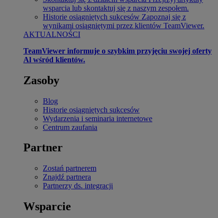
wsparcia lub skontaktuj się z naszym zespołem.
Historie osiągniętych sukcesów
Zapoznaj się z
wynikami osiągniętymi przez klientów TeamViewer.
AKTUALNOŚCI
TeamViewer informuje o szybkim przyjęciu swojej oferty
Al wśród klientów.
Zasoby
Blog
Historie osiągniętych sukcesów
Wydarzenia i seminaria internetowe
Centrum zaufania
Partner
Zostań partnerem
Znajdź partnera
Partnerzy ds. integracji
Wsparcie