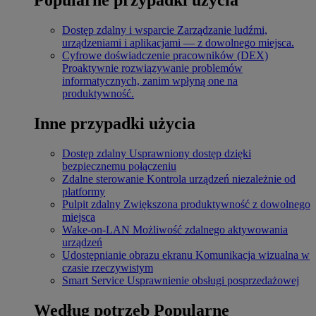
Dostęp zdalny i wsparcie
Zarządzanie ludźmi,
urządzeniami i aplikacjami — z dowolnego miejsca.
Cyfrowe doświadczenie pracowników (DEX)
Proaktywnie rozwiązywanie problemów
informatycznych, zanim wpłyną one na
produktywność.
Inne przypadki użycia
Dostęp zdalny
Usprawniony dostęp dzięki
bezpiecznemu połączeniu
Zdalne sterowanie
Kontrola urządzeń niezależnie od
platformy
Pulpit zdalny
Zwiększona produktywność z dowolnego
miejsca
Wake-on-LAN
Możliwość zdalnego aktywowania
urządzeń
Udostępnianie obrazu ekranu
Komunikacja wizualna w
czasie rzeczywistym
Smart Service
Usprawnienie obsługi posprzedażowej
Według potrzeb
Popularne