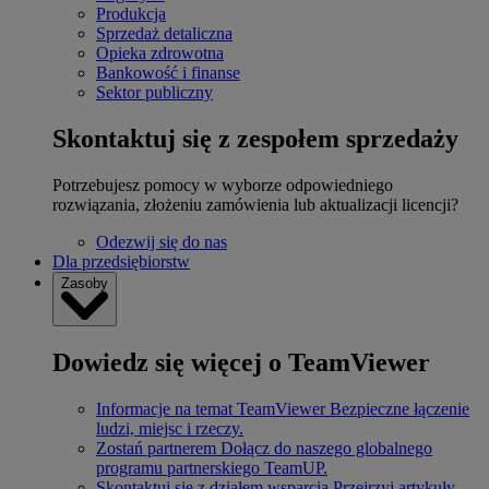
Produkcja
Sprzedaż detaliczna
Opieka zdrowotna
Bankowość i finanse
Sektor publiczny
Skontaktuj się z zespołem sprzedaży
Potrzebujesz pomocy w wyborze odpowiedniego
rozwiązania, złożeniu zamówienia lub aktualizacji licencji?
Odezwij się do nas
Dla przedsiębiorstw
Zasoby
Dowiedz się więcej o TeamViewer
Informacje na temat TeamViewer
Bezpieczne łączenie
ludzi, miejsc i rzeczy.
Zostań partnerem
Dołącz do naszego globalnego
programu partnerskiego TeamUP.
Skontaktuj się z działem wsparcia
Przejrzyj artykuły