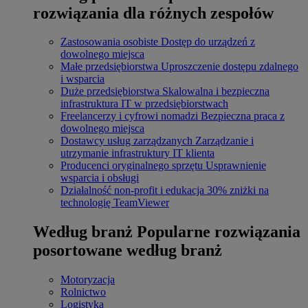
rozwiązania dla różnych zespołów
Zastosowania osobiste
Dostęp do urządzeń z
dowolnego miejsca
Małe przedsiębiorstwa
Uproszczenie dostępu zdalnego
i wsparcia
Duże przedsiębiorstwa
Skalowalna i bezpieczna
infrastruktura IT w przedsiębiorstwach
Freelancerzy i cyfrowi nomadzi
Bezpieczna praca z
dowolnego miejsca
Dostawcy usług zarządzanych
Zarządzanie i
utrzymanie infrastruktury IT klienta
Producenci oryginalnego sprzętu
Usprawnienie
wsparcia i obsługi
Działalność non-profit i edukacja
30% zniżki na
technologię TeamViewer
Według branż
Popularne rozwiązania
posortowane według branż
Motoryzacja
Rolnictwo
Logistyka