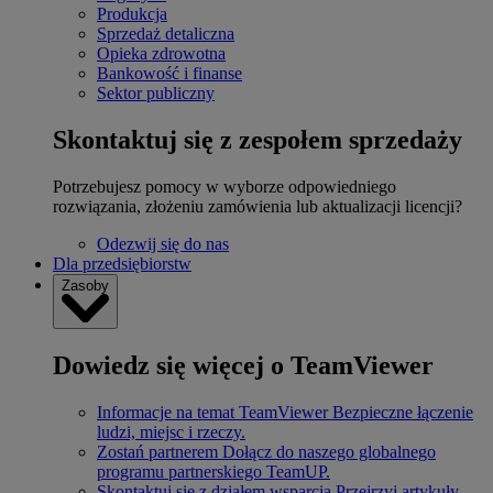
Produkcja
Sprzedaż detaliczna
Opieka zdrowotna
Bankowość i finanse
Sektor publiczny
Skontaktuj się z zespołem sprzedaży
Potrzebujesz pomocy w wyborze odpowiedniego
rozwiązania, złożeniu zamówienia lub aktualizacji licencji?
Odezwij się do nas
Dla przedsiębiorstw
Zasoby
Dowiedz się więcej o TeamViewer
Informacje na temat TeamViewer
Bezpieczne łączenie
ludzi, miejsc i rzeczy.
Zostań partnerem
Dołącz do naszego globalnego
programu partnerskiego TeamUP.
Skontaktuj się z działem wsparcia
Przejrzyj artykuły