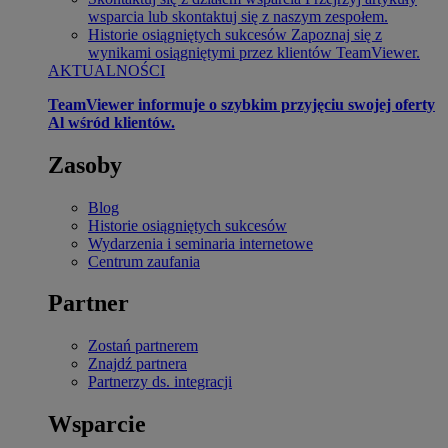
wsparcia lub skontaktuj się z naszym zespołem.
Historie osiągniętych sukcesów
Zapoznaj się z
wynikami osiągniętymi przez klientów TeamViewer.
AKTUALNOŚCI
TeamViewer informuje o szybkim przyjęciu swojej oferty
Al wśród klientów.
Zasoby
Blog
Historie osiągniętych sukcesów
Wydarzenia i seminaria internetowe
Centrum zaufania
Partner
Zostań partnerem
Znajdź partnera
Partnerzy ds. integracji
Wsparcie