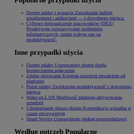
Dostęp zdalny i wsparcie
Zarządzanie ludźmi,
urządzeniami i aplikacjami — z dowolnego miejsca.
Cyfrowe doświadczenie pracowników (DEX)
Proaktywnie rozwiązywanie problemów
informatycznych, zanim wpłyną one na
produktywność.
Inne przypadki użycia
Dostęp zdalny
Usprawniony dostęp dzięki
bezpiecznemu połączeniu
Zdalne sterowanie
Kontrola urządzeń niezależnie od
platformy
Pulpit zdalny
Zwiększona produktywność z dowolnego
miejsca
Wake-on-LAN
Możliwość zdalnego aktywowania
urządzeń
Udostępnianie obrazu ekranu
Komunikacja wizualna w
czasie rzeczywistym
Smart Service
Usprawnienie obsługi posprzedażowej
Według potrzeb
Popularne