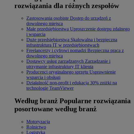
rozwiązania dla różnych zespołów
Zastosowania osobiste
Dostęp do urządzeń z
dowolnego miejsca
Małe przedsiębiorstwa
Uproszczenie dostępu zdalnego
i wsparcia
Duże przedsiębiorstwa
Skalowalna i bezpieczna
infrastruktura IT w przedsiębiorstwach
Freelancerzy i cyfrowi nomadzi
Bezpieczna praca z
dowolnego miejsca
Dostawcy usług zarządzanych
Zarządzanie i
utrzymanie infrastruktury IT klienta
Producenci oryginalnego sprzętu
Usprawnienie
wsparcia i obsługi
Działalność non-profit i edukacja
30% zniżki na
technologię TeamViewer
Według branż
Popularne rozwiązania
posortowane według branż
Motoryzacja
Rolnictwo
Logistyka