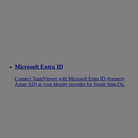
Microsoft Entra ID
Connect TeamViewer with Microsoft Entra ID (formerly
Azure AD) as your identity provider for Single Sign-On.