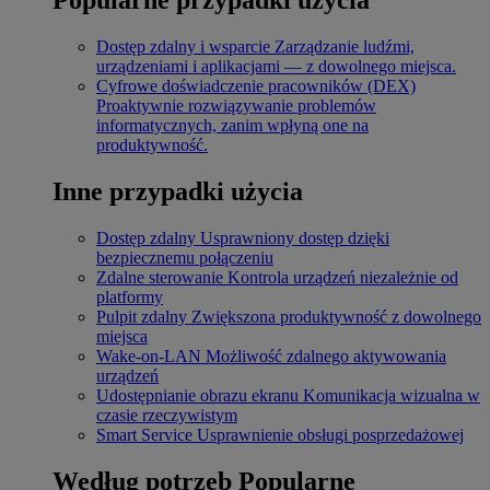
Dostęp zdalny i wsparcie
Zarządzanie ludźmi,
urządzeniami i aplikacjami — z dowolnego miejsca.
Cyfrowe doświadczenie pracowników (DEX)
Proaktywnie rozwiązywanie problemów
informatycznych, zanim wpłyną one na
produktywność.
Inne przypadki użycia
Dostęp zdalny
Usprawniony dostęp dzięki
bezpiecznemu połączeniu
Zdalne sterowanie
Kontrola urządzeń niezależnie od
platformy
Pulpit zdalny
Zwiększona produktywność z dowolnego
miejsca
Wake-on-LAN
Możliwość zdalnego aktywowania
urządzeń
Udostępnianie obrazu ekranu
Komunikacja wizualna w
czasie rzeczywistym
Smart Service
Usprawnienie obsługi posprzedażowej
Według potrzeb
Popularne