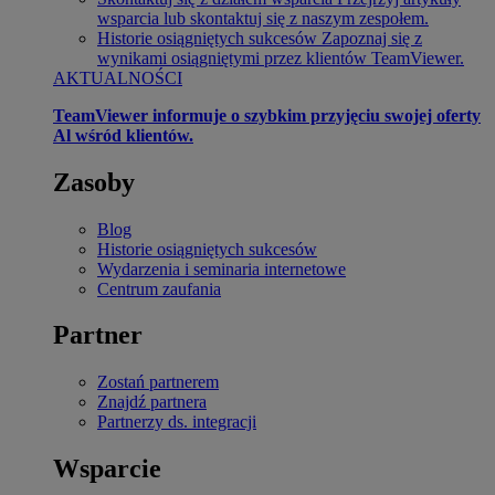
wsparcia lub skontaktuj się z naszym zespołem.
Historie osiągniętych sukcesów
Zapoznaj się z
wynikami osiągniętymi przez klientów TeamViewer.
AKTUALNOŚCI
TeamViewer informuje o szybkim przyjęciu swojej oferty
Al wśród klientów.
Zasoby
Blog
Historie osiągniętych sukcesów
Wydarzenia i seminaria internetowe
Centrum zaufania
Partner
Zostań partnerem
Znajdź partnera
Partnerzy ds. integracji
Wsparcie