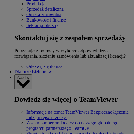
Produkcja
Sprzedaż detaliczna
Opieka zdrowotna
Bankowość i finanse
Sektor publiczny
Skontaktuj się z zespołem sprzedaży
Potrzebujesz pomocy w wyborze odpowiedniego
rozwiązania, złożeniu zamówienia lub aktualizacji licencji?
Odezwij się do nas
Dla przedsiębiorstw
Zasoby
Dowiedz się więcej o TeamViewer
Informacje na temat TeamViewer
Bezpieczne łączenie
ludzi, miejsc i rzeczy.
Zostań partnerem
Dołącz do naszego globalnego
programu partnerskiego TeamUP.
Skontaktuj się z działem wsparcia
Przejrzyj artykuły