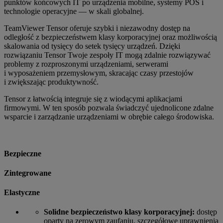
punktów końcowych IT po urządzenia mobilne, systemy POS i
technologie operacyjne — w skali globalnej.
TeamViewer Tensor oferuje szybki i niezawodny dostęp na
odległość z bezpieczeństwem klasy korporacyjnej oraz możliwością
skalowania od tysięcy do setek tysięcy urządzeń. Dzięki
rozwiązaniu Tensor Twoje zespoły IT mogą zdalnie rozwiązywać
problemy z rozproszonymi urządzeniami, serwerami
i wyposażeniem przemysłowym, skracając czasy przestojów
i zwiększając produktywność.
Tensor z łatwością integruje się z wiodącymi aplikacjami
firmowymi. W ten sposób pozwala świadczyć ujednolicone zdalne
wsparcie i zarządzanie urządzeniami w obrębie całego środowiska.
Bezpieczne
Zintegrowane
Elastyczne
Solidne bezpieczeństwo klasy korporacyjnej:
dostęp
oparty na zerowym zaufaniu, szczegółowe uprawnienia