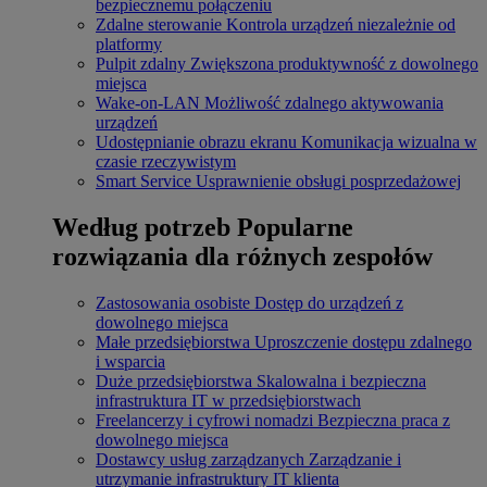
bezpiecznemu połączeniu
Zdalne sterowanie
Kontrola urządzeń niezależnie od
platformy
Pulpit zdalny
Zwiększona produktywność z dowolnego
miejsca
Wake-on-LAN
Możliwość zdalnego aktywowania
urządzeń
Udostępnianie obrazu ekranu
Komunikacja wizualna w
czasie rzeczywistym
Smart Service
Usprawnienie obsługi posprzedażowej
Według potrzeb
Popularne
rozwiązania dla różnych zespołów
Zastosowania osobiste
Dostęp do urządzeń z
dowolnego miejsca
Małe przedsiębiorstwa
Uproszczenie dostępu zdalnego
i wsparcia
Duże przedsiębiorstwa
Skalowalna i bezpieczna
infrastruktura IT w przedsiębiorstwach
Freelancerzy i cyfrowi nomadzi
Bezpieczna praca z
dowolnego miejsca
Dostawcy usług zarządzanych
Zarządzanie i
utrzymanie infrastruktury IT klienta