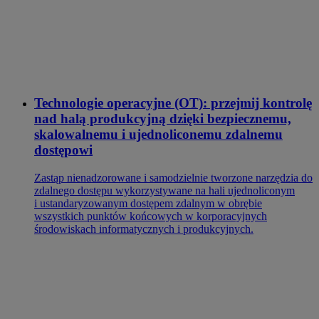
Technologie operacyjne (OT): przejmij kontrolę
nad halą produkcyjną dzięki bezpiecznemu,
skalowalnemu i ujednoliconemu zdalnemu
dostępowi
Zastąp nienadzorowane i samodzielnie tworzone narzędzia do
zdalnego dostępu wykorzystywane na hali ujednoliconym
i ustandaryzowanym dostępem zdalnym w obrębie
wszystkich punktów końcowych w korporacyjnych
środowiskach informatycznych i produkcyjnych.