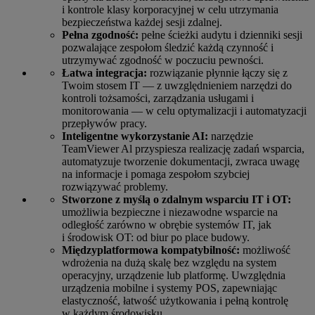
i kontrole klasy korporacyjnej w celu utrzymania
bezpieczeństwa każdej sesji zdalnej.
Pełna zgodność:
pełne ścieżki audytu i dzienniki sesji
pozwalające zespołom śledzić każdą czynność i
utrzymywać zgodność w poczuciu pewności.
Łatwa integracja:
rozwiązanie płynnie łączy się z
Twoim stosem IT — z uwzględnieniem narzędzi do
kontroli tożsamości, zarządzania usługami i
monitorowania — w celu optymalizacji i automatyzacji
przepływów pracy.
Inteligentne wykorzystanie AI:
narzędzie
TeamViewer Al przyspiesza realizację zadań wsparcia,
automatyzuje tworzenie dokumentacji, zwraca uwagę
na informacje i pomaga zespołom szybciej
rozwiązywać problemy.
Stworzone z myślą o zdalnym wsparciu IT i OT:
umożliwia bezpieczne i niezawodne wsparcie na
odległość zarówno w obrębie systemów IT, jak
i środowisk OT: od biur po place budowy.
Międzyplatformowa kompatybilność:
możliwość
wdrożenia na dużą skalę bez względu na system
operacyjny, urządzenie lub platformę. Uwzględnia
urządzenia mobilne i systemy POS, zapewniając
elastyczność, łatwość użytkowania i pełną kontrolę
w każdym środowisku.