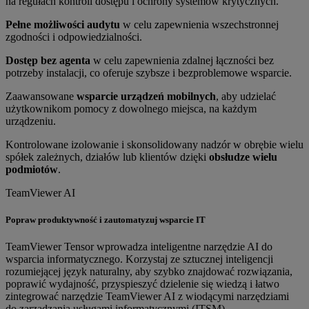
na regułach kontroli dostępu i ochrony systemów krytycznych.
Pełne możliwości audytu
w celu zapewnienia wszechstronnej
zgodności i odpowiedzialności.
Dostęp bez agenta
w celu zapewnienia zdalnej łączności bez
potrzeby instalacji, co oferuje szybsze i bezproblemowe wsparcie.
Zaawansowane
wsparcie urządzeń mobilnych
, aby udzielać
użytkownikom pomocy z dowolnego miejsca, na każdym
urządzeniu.
Kontrolowane izolowanie i skonsolidowany nadzór w obrębie wielu
spółek zależnych, działów lub klientów dzięki
obsłudze wielu
podmiotów
.
TeamViewer AI
Popraw produktywność i zautomatyzuj wsparcie IT
TeamViewer Tensor wprowadza inteligentne narzędzie AI do
wsparcia informatycznego. Korzystaj ze sztucznej inteligencji
rozumiejącej język naturalny, aby szybko znajdować rozwiązania,
poprawić wydajność, przyspieszyć dzielenie się wiedzą i łatwo
zintegrować narzędzie TeamViewer AI z wiodącymi narzędziami
do zarządzania usługami informatycznymi (ITSM).