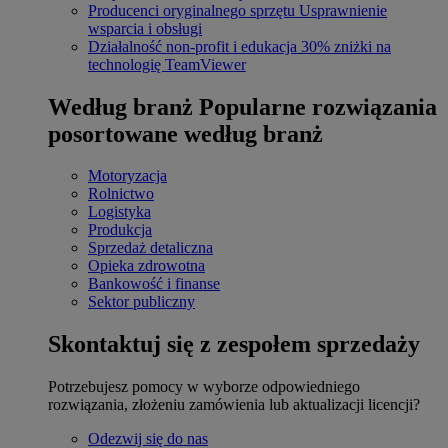
Producenci oryginalnego sprzętu
Usprawnienie
wsparcia i obsługi
Działalność non-profit i edukacja
30% zniżki na
technologię TeamViewer
Według branż
Popularne rozwiązania
posortowane według branż
Motoryzacja
Rolnictwo
Logistyka
Produkcja
Sprzedaż detaliczna
Opieka zdrowotna
Bankowość i finanse
Sektor publiczny
Skontaktuj się z zespołem sprzedaży
Potrzebujesz pomocy w wyborze odpowiedniego
rozwiązania, złożeniu zamówienia lub aktualizacji licencji?
Odezwij się do nas