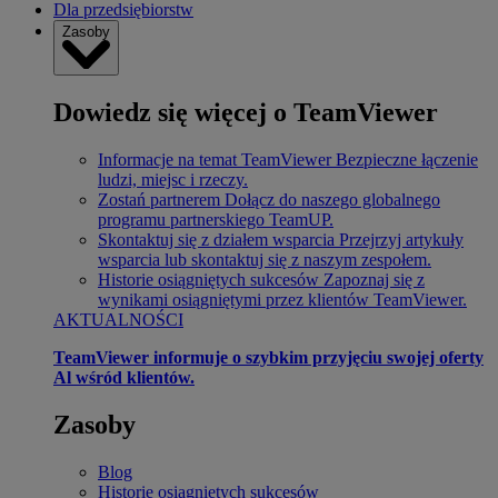
Dla przedsiębiorstw
Zasoby
Dowiedz się więcej o TeamViewer
Informacje na temat TeamViewer
Bezpieczne łączenie
ludzi, miejsc i rzeczy.
Zostań partnerem
Dołącz do naszego globalnego
programu partnerskiego TeamUP.
Skontaktuj się z działem wsparcia
Przejrzyj artykuły
wsparcia lub skontaktuj się z naszym zespołem.
Historie osiągniętych sukcesów
Zapoznaj się z
wynikami osiągniętymi przez klientów TeamViewer.
AKTUALNOŚCI
TeamViewer informuje o szybkim przyjęciu swojej oferty
Al wśród klientów.
Zasoby
Blog
Historie osiągniętych sukcesów