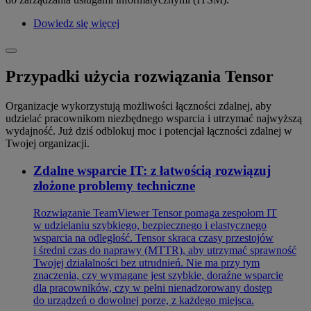
Dowiedz się więcej
Przypadki użycia rozwiązania Tensor
Organizacje wykorzystują możliwości łączności zdalnej, aby
udzielać pracownikom niezbędnego wsparcia i utrzymać najwyższą
wydajność. Już dziś odblokuj moc i potencjał łączności zdalnej w
Twojej organizacji.
Zdalne wsparcie IT: z łatwością rozwiązuj
złożone problemy techniczne
Rozwiązanie TeamViewer Tensor pomaga zespołom IT
w udzielaniu szybkiego, bezpiecznego i elastycznego
wsparcia na odległość. Tensor skraca czasy przestojów
i średni czas do naprawy (MTTR), aby utrzymać sprawność
Twojej działalności bez utrudnień. Nie ma przy tym
znaczenia, czy wymagane jest szybkie, doraźne wsparcie
dla pracowników, czy w pełni nienadzorowany dostęp
do urządzeń o dowolnej porze, z każdego miejsca.