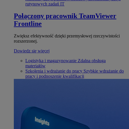
rutynowych zadań IT
Połączony pracownik
TeamViewer
Frontline
Zwiększ efektywność dzięki przemysłowej rzeczywistości
rozszerzonej.
Dowiedz się więcej
Logistyka i magazynowanie
Zdalna obsługa
materiałów
Szkolenia i wdrażanie do pracy
Szybkie wdrażanie do
pracy i podnoszenie kwalifikacji