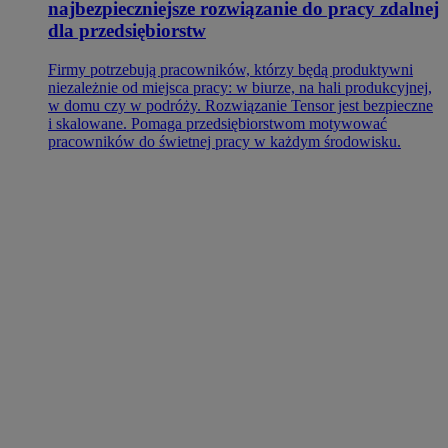
najbezpieczniejsze rozwiązanie do pracy zdalnej
dla przedsiębiorstw
Firmy potrzebują pracowników, którzy będą produktywni
niezależnie od miejsca pracy: w biurze, na hali produkcyjnej,
w domu czy w podróży. Rozwiązanie Tensor jest bezpieczne
i skalowane. Pomaga przedsiębiorstwom motywować
pracowników do świetnej pracy w każdym środowisku.