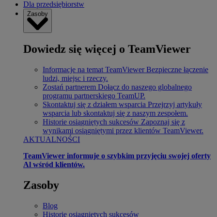
Dla przedsiębiorstw
Zasoby
Dowiedz się więcej o TeamViewer
Informacje na temat TeamViewer
Bezpieczne łączenie
ludzi, miejsc i rzeczy.
Zostań partnerem
Dołącz do naszego globalnego
programu partnerskiego TeamUP.
Skontaktuj się z działem wsparcia
Przejrzyj artykuły
wsparcia lub skontaktuj się z naszym zespołem.
Historie osiągniętych sukcesów
Zapoznaj się z
wynikami osiągniętymi przez klientów TeamViewer.
AKTUALNOŚCI
TeamViewer informuje o szybkim przyjęciu swojej oferty
Al wśród klientów.
Zasoby
Blog
Historie osiągniętych sukcesów