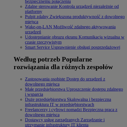
bezpiecznemu połączeniu
Zdalne sterowanie
Kontrola urządzeń niezależnie od
platformy
Pulpit zdalny
Zwiększona produktywność z dowolnego
miejsca
Wake-on-LAN
Możliwość zdalnego aktywowania
urządzeń
Udostępnianie obrazu ekranu
Komunikacja wizualna w
czasie rzeczywistym
Smart Service
Usprawnienie obsługi posprzedażowej
Według potrzeb
Popularne
rozwiązania dla różnych zespołów
Zastosowania osobiste
Dostęp do urządzeń z
dowolnego miejsca
Małe przedsiębiorstwa
Uproszczenie dostępu zdalnego
i wsparcia
Duże przedsiębiorstwa
Skalowalna i bezpieczna
infrastruktura IT w przedsiębiorstwach
Freelancerzy i cyfrowi nomadzi
Bezpieczna praca z
dowolnego miejsca
Dostawcy usług zarządzanych
Zarządzanie i
utrzymanie infrastruktury IT klienta