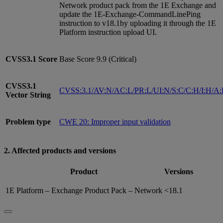
Network product pack from the 1E Exchange and
update the 1E-Exchange-CommandLinePing
instruction to v18.1by uploading it through the 1E
Platform instruction upload UI.
CVSS3.1
Score
Base Score 9.9 (Critical)
CVSS3.1
CVSS:3.1/AV:N/AC:L/PR:L/UI:N/S:C/C:H/I:H/A
Vector String
Problem type
CWE 20: Improper input validation
2. Affected products and versions
Product
Versions
1E Platform – Exchange Product Pack – Network
<18.1