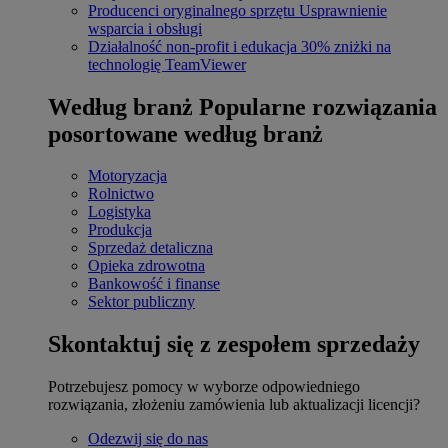
Producenci oryginalnego sprzętu
Usprawnienie
wsparcia i obsługi
Działalność non-profit i edukacja
30% zniżki na
technologię TeamViewer
Według branż
Popularne rozwiązania
posortowane według branż
Motoryzacja
Rolnictwo
Logistyka
Produkcja
Sprzedaż detaliczna
Opieka zdrowotna
Bankowość i finanse
Sektor publiczny
Skontaktuj się z zespołem sprzedaży
Potrzebujesz pomocy w wyborze odpowiedniego
rozwiązania, złożeniu zamówienia lub aktualizacji licencji?
Odezwij się do nas