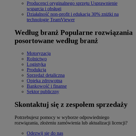
Producenci oryginalnego sprzętu
Usprawnienie
wsparcia i obsługi
Działalność non-profit i edukacja
30% zniżki na
technologię TeamViewer
Według branż
Popularne rozwiązania
posortowane według branż
Motoryzacja
Rolnictwo
Logistyka
Produkcja
Sprzedaż detaliczna
Opieka zdrowotna
Bankowość i finanse
Sektor publiczny
Skontaktuj się z zespołem sprzedaży
Potrzebujesz pomocy w wyborze odpowiedniego
rozwiązania, złożeniu zamówienia lub aktualizacji licencji?
Odezwij się do nas