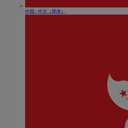
中国 - 中⽂（简体）