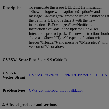
To remediate this issue DELETE the instruction
Description
“Show dialogue with caption %Caption% and
message %Message%” from the list of instructions i
the Settings UI, and replace it with the new
instruction 1E-Exchange-ShowNotification
instruction available in the updated End-User
Interaction product pack. The new instruction shoul
show as “Show %Type% type notification with
header %Header% and message %Message%” with
version of 7.1 or above.
CVSS3.1
Score
Base Score 9.9 (Critical)
CVSS3.1
CVSS:3.1/AV:N/AC:L/PR:L/UI:N/S:C/C:H/I:H/A
Vector String
Problem type
CWE 20: Improper input validation
2. Affected products and versions