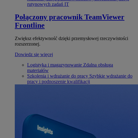
rutynowych zadań IT
Połączony pracownik
TeamViewer
Frontline
Zwiększ efektywność dzięki przemysłowej rzeczywistości
rozszerzonej.
Dowiedz się więcej
Logistyka i magazynowanie
Zdalna obsługa
materiałów
Szkolenia i wdrażanie do pracy
Szybkie wdrażanie do
pracy i podnoszenie kwalifikacji