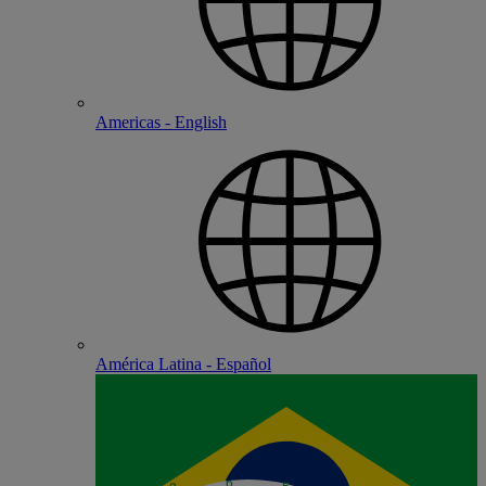
Americas - English
América Latina - Español