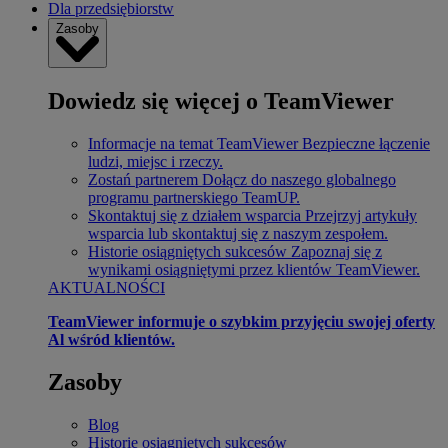
Dla przedsiębiorstw
Zasoby
Dowiedz się więcej o TeamViewer
Informacje na temat TeamViewer
Bezpieczne łączenie
ludzi, miejsc i rzeczy.
Zostań partnerem
Dołącz do naszego globalnego
programu partnerskiego TeamUP.
Skontaktuj się z działem wsparcia
Przejrzyj artykuły
wsparcia lub skontaktuj się z naszym zespołem.
Historie osiągniętych sukcesów
Zapoznaj się z
wynikami osiągniętymi przez klientów TeamViewer.
AKTUALNOŚCI
TeamViewer informuje o szybkim przyjęciu swojej oferty
Al wśród klientów.
Zasoby
Blog
Historie osiągniętych sukcesów