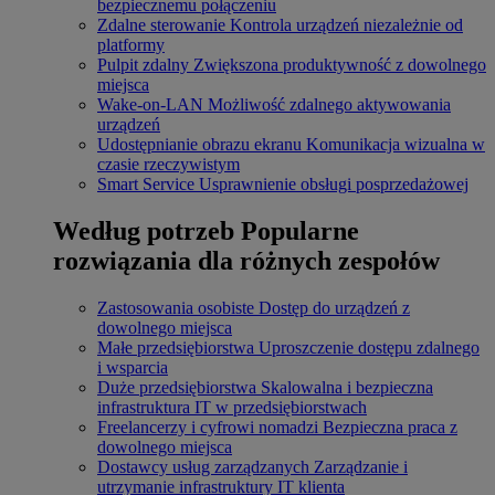
bezpiecznemu połączeniu
Zdalne sterowanie
Kontrola urządzeń niezależnie od
platformy
Pulpit zdalny
Zwiększona produktywność z dowolnego
miejsca
Wake-on-LAN
Możliwość zdalnego aktywowania
urządzeń
Udostępnianie obrazu ekranu
Komunikacja wizualna w
czasie rzeczywistym
Smart Service
Usprawnienie obsługi posprzedażowej
Według potrzeb
Popularne
rozwiązania dla różnych zespołów
Zastosowania osobiste
Dostęp do urządzeń z
dowolnego miejsca
Małe przedsiębiorstwa
Uproszczenie dostępu zdalnego
i wsparcia
Duże przedsiębiorstwa
Skalowalna i bezpieczna
infrastruktura IT w przedsiębiorstwach
Freelancerzy i cyfrowi nomadzi
Bezpieczna praca z
dowolnego miejsca
Dostawcy usług zarządzanych
Zarządzanie i
utrzymanie infrastruktury IT klienta