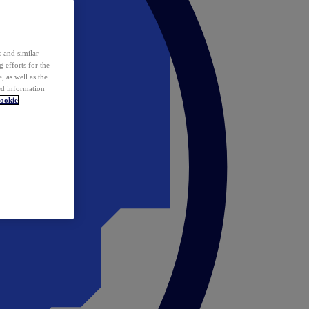
 and similar
 efforts for the
 as well as the
ed information
ookie