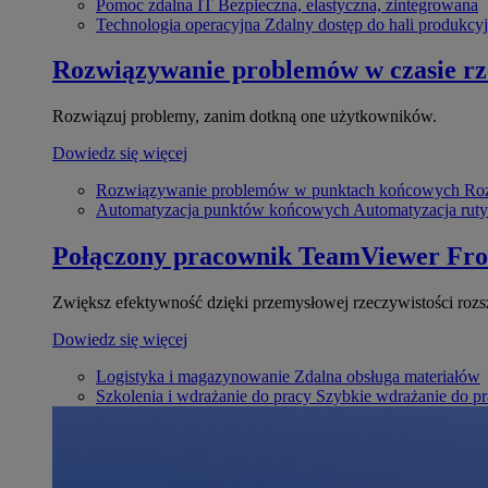
Pomoc zdalna IT
Bezpieczna, elastyczna, zintegrowana
Technologia operacyjna
Zdalny dostęp do hali produkcyj
Rozwiązywanie problemów w czasie r
Rozwiązuj problemy, zanim dotkną one użytkowników.
Dowiedz się więcej
Rozwiązywanie problemów w punktach końcowych
Roz
Automatyzacja punktów końcowych
Automatyzacja rut
Połączony pracownik
TeamViewer Fro
Zwiększ efektywność dzięki przemysłowej rzeczywistości rozs
Dowiedz się więcej
Logistyka i magazynowanie
Zdalna obsługa materiałów
Szkolenia i wdrażanie do pracy
Szybkie wdrażanie do pra