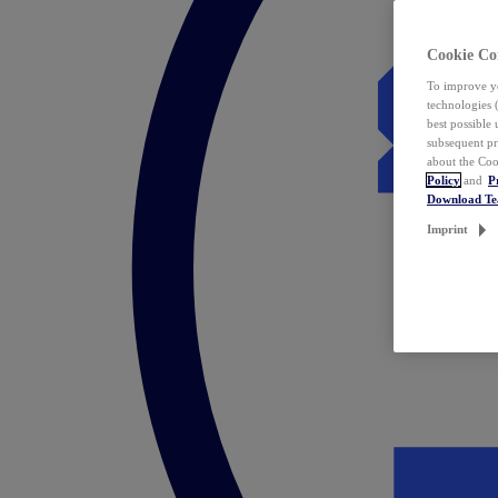
Cookie Co
To improve yo
technologies 
best possible
subsequent pr
about the Coo
Policy
and
P
Download T
Imprint