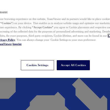
nsent
ur browsing experience on this website, TeamViewer and its partners would like to place cookies
(
“Cookies”
) on your device. That enables us to analyze website usage and optimize our marketing
 user experience. By clicking
“Accept Cookies”
you agree to Cookie placement and respective use,
ocessing of the collected data for the purposes of personalized advertising and marketing. Detail
kies, the exact purposes, third-party recipients, Cookie lifetime, and more can be found in our
C
rivacy Policy
. You can always change your Cookie Settings to your own preference.
eamViewer
Imprint
Cookies Settings
Accept All Cookies