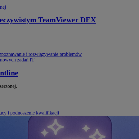
nej
zeczywistym
TeamViewer DEX
poznawanie i rozwiązywanie problemów
ynowych zadań IT
ntline
zerzonej.
cy i podnoszenie kwalifikacji