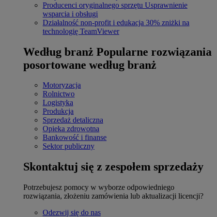
Producenci oryginalnego sprzętu
Usprawnienie
wsparcia i obsługi
Działalność non-profit i edukacja
30% zniżki na
technologię TeamViewer
Według branż
Popularne rozwiązania
posortowane według branż
Motoryzacja
Rolnictwo
Logistyka
Produkcja
Sprzedaż detaliczna
Opieka zdrowotna
Bankowość i finanse
Sektor publiczny
Skontaktuj się z zespołem sprzedaży
Potrzebujesz pomocy w wyborze odpowiedniego
rozwiązania, złożeniu zamówienia lub aktualizacji licencji?
Odezwij się do nas