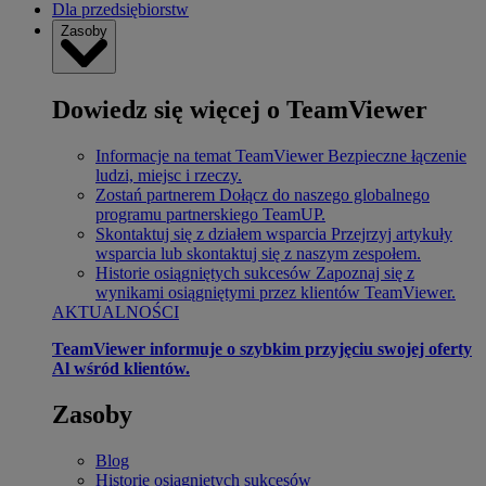
Dla przedsiębiorstw
Zasoby
Dowiedz się więcej o TeamViewer
Informacje na temat TeamViewer
Bezpieczne łączenie
ludzi, miejsc i rzeczy.
Zostań partnerem
Dołącz do naszego globalnego
programu partnerskiego TeamUP.
Skontaktuj się z działem wsparcia
Przejrzyj artykuły
wsparcia lub skontaktuj się z naszym zespołem.
Historie osiągniętych sukcesów
Zapoznaj się z
wynikami osiągniętymi przez klientów TeamViewer.
AKTUALNOŚCI
TeamViewer informuje o szybkim przyjęciu swojej oferty
Al wśród klientów.
Zasoby
Blog
Historie osiągniętych sukcesów