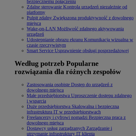
bezpiecznemu połączeniu
Zdalne sterowanie
Kontrola urządzeń niezależnie od
platformy
Pulpit zdalny
Zwiększona produktywność z dowolnego
miejsca
Wake-on-LAN
Możliwość zdalnego aktywowania
urządzeń
Udostępnianie obrazu ekranu
Komunikacja wizualna w
czasie rzeczywistym
Smart Service
Usprawnienie obsługi posprzedażowej
Według potrzeb
Popularne
rozwiązania dla różnych zespołów
Zastosowania osobiste
Dostęp do urządzeń z
dowolnego miejsca
Małe przedsiębiorstwa
Uproszczenie dostępu zdalnego
i wsparcia
Duże przedsiębiorstwa
Skalowalna i bezpieczna
infrastruktura IT w przedsiębiorstwach
Freelancerzy i cyfrowi nomadzi
Bezpieczna praca z
dowolnego miejsca
Dostawcy usług zarządzanych
Zarządzanie i
utrzymanie infrastruktury IT klienta