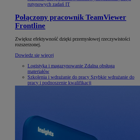
rutynowych zadań IT
Połączony pracownik
TeamViewer
Frontline
Zwiększ efektywność dzięki przemysłowej rzeczywistości
rozszerzonej.
Dowiedz się więcej
Logistyka i magazynowanie
Zdalna obsługa
materiałów
Szkolenia i wdrażanie do pracy
Szybkie wdrażanie do
pracy i podnoszenie kwalifikacji