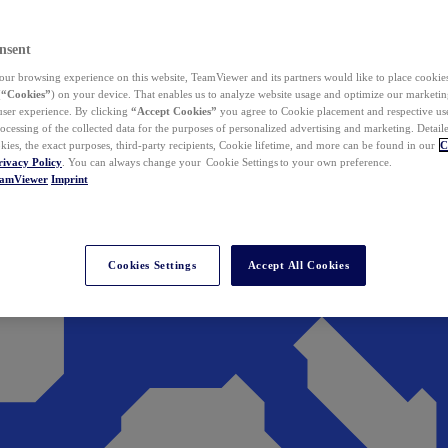
nsent
ur browsing experience on this website, TeamViewer and its partners would like to place cookies
(
“Cookies”
) on your device. That enables us to analyze website usage and optimize our marketing
 user experience. By clicking
“Accept Cookies”
you agree to Cookie placement and respective use,
ocessing of the collected data for the purposes of personalized advertising and marketing. Detail
kies, the exact purposes, third-party recipients, Cookie lifetime, and more can be found in our
C
rivacy Policy
. You can always change your Cookie Settings to your own preference.
eamViewer
Imprint
Cookies Settings
Accept All Cookies