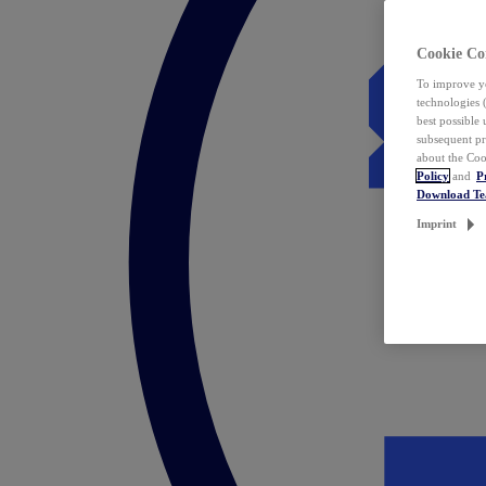
Cookie Co
To improve yo
technologies 
best possible
subsequent pr
about the Coo
Policy
and
P
Download T
Imprint