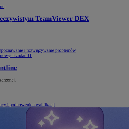
nej
zeczywistym
TeamViewer DEX
poznawanie i rozwiązywanie problemów
ynowych zadań IT
ntline
zerzonej.
cy i podnoszenie kwalifikacji