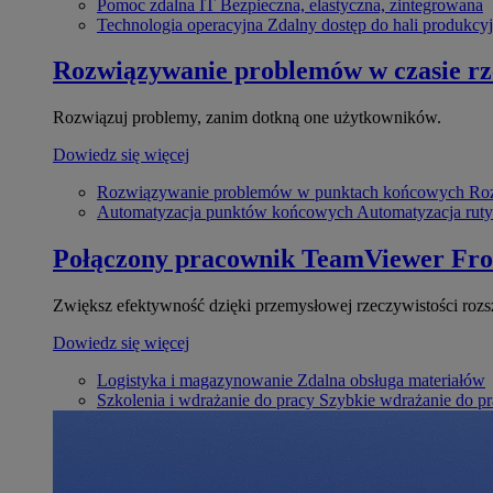
Pomoc zdalna IT
Bezpieczna, elastyczna, zintegrowana
Technologia operacyjna
Zdalny dostęp do hali produkcyj
Rozwiązywanie problemów w czasie r
Rozwiązuj problemy, zanim dotkną one użytkowników.
Dowiedz się więcej
Rozwiązywanie problemów w punktach końcowych
Roz
Automatyzacja punktów końcowych
Automatyzacja rut
Połączony pracownik
TeamViewer Fro
Zwiększ efektywność dzięki przemysłowej rzeczywistości rozs
Dowiedz się więcej
Logistyka i magazynowanie
Zdalna obsługa materiałów
Szkolenia i wdrażanie do pracy
Szybkie wdrażanie do pra