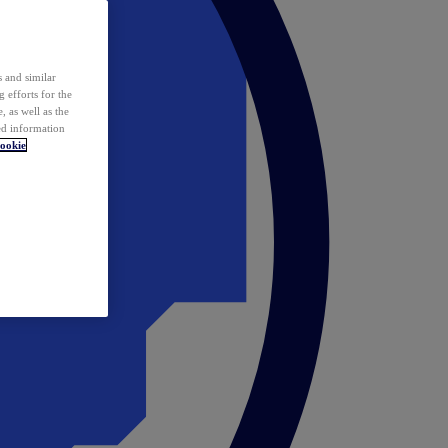
 and similar
 efforts for the
 as well as the
ed information
ookie