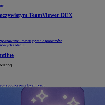
nej
zeczywistym
TeamViewer DEX
poznawanie i rozwiązywanie problemów
ynowych zadań IT
ntline
zerzonej.
cy i podnoszenie kwalifikacji