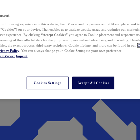
nsent
ur browsing experience on this website, TeamViewer and its partners would like to place cookies
(
“Cookies”
) on your device. That enables us to analyze website usage and optimize our marketing
 user experience. By clicking
“Accept Cookies”
you agree to Cookie placement and respective use,
ocessing of the collected data for the purposes of personalized advertising and marketing. Detail
kies, the exact purposes, third-party recipients, Cookie lifetime, and more can be found in our
C
rivacy Policy
. You can always change your Cookie Settings to your own preference.
eamViewer
Imprint
Cookies Settings
Accept All Cookies