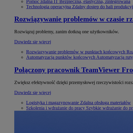
Pomoc zdalna IT
Bezpieczna, elastyczna, zintegrowana
Technologia operacyjna
Zdalny dostęp do hali produkcyj
Rozwiązywanie problemów w czasie r
Rozwiązuj problemy, zanim dotkną one użytkowników.
Dowiedz się więcej
Rozwiązywanie problemów w punktach końcowych
Roz
Automatyzacja punktów końcowych
Automatyzacja rut
Połączony pracownik
TeamViewer Fro
Zwiększ efektywność dzięki przemysłowej rzeczywistości rozs
Dowiedz się więcej
Logistyka i magazynowanie
Zdalna obsługa materiałów
Szkolenia i wdrażanie do pracy
Szybkie wdrażanie do pra