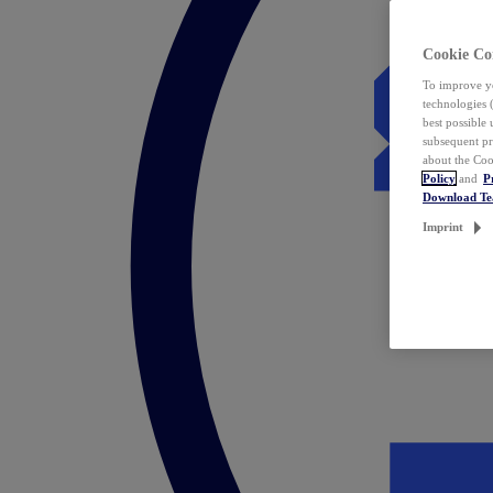
Cookie Co
To improve yo
technologies 
best possible
subsequent pr
about the Coo
Policy
and
P
Download T
Imprint