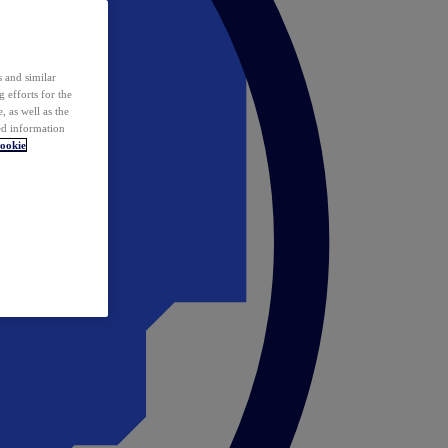
 and similar
 efforts for the
 as well as the
ed information
ookie