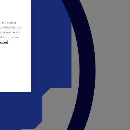
 and similar
 efforts for the
 as well as the
ed information
ookie