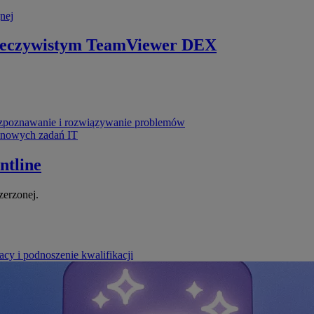
nej
zeczywistym
TeamViewer DEX
poznawanie i rozwiązywanie problemów
ynowych zadań IT
ntline
zerzonej.
cy i podnoszenie kwalifikacji