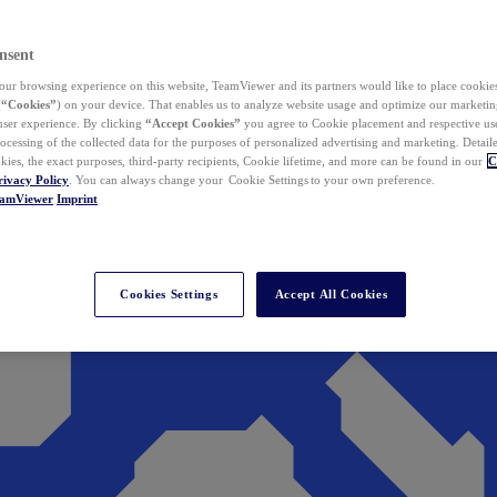
nsent
ur browsing experience on this website, TeamViewer and its partners would like to place cookies
(
“Cookies”
) on your device. That enables us to analyze website usage and optimize our marketing
 user experience. By clicking
“Accept Cookies”
you agree to Cookie placement and respective use,
ocessing of the collected data for the purposes of personalized advertising and marketing. Detail
kies, the exact purposes, third-party recipients, Cookie lifetime, and more can be found in our
C
rivacy Policy
. You can always change your Cookie Settings to your own preference.
eamViewer
Imprint
Cookies Settings
Accept All Cookies