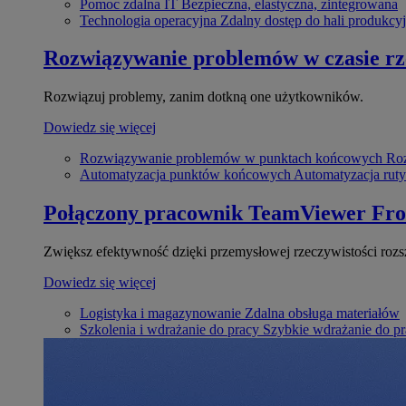
Pomoc zdalna IT
Bezpieczna, elastyczna, zintegrowana
Technologia operacyjna
Zdalny dostęp do hali produkcyj
Rozwiązywanie problemów w czasie r
Rozwiązuj problemy, zanim dotkną one użytkowników.
Dowiedz się więcej
Rozwiązywanie problemów w punktach końcowych
Roz
Automatyzacja punktów końcowych
Automatyzacja rut
Połączony pracownik
TeamViewer Fro
Zwiększ efektywność dzięki przemysłowej rzeczywistości rozs
Dowiedz się więcej
Logistyka i magazynowanie
Zdalna obsługa materiałów
Szkolenia i wdrażanie do pracy
Szybkie wdrażanie do pra