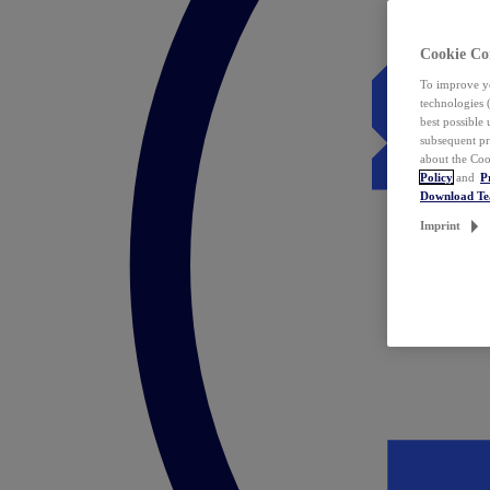
Cookie Co
To improve yo
technologies 
best possible
subsequent pr
about the Coo
Policy
and
P
Download T
Imprint