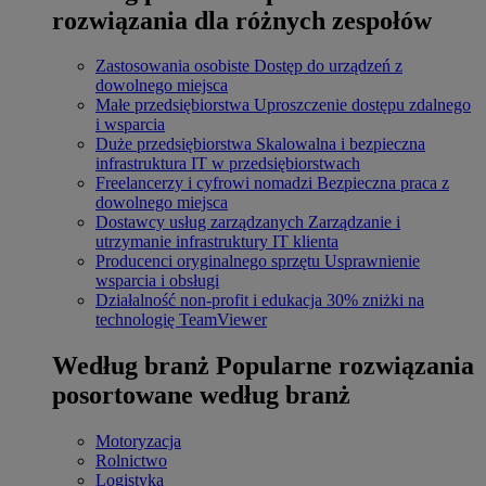
rozwiązania dla różnych zespołów
Zastosowania osobiste
Dostęp do urządzeń z
dowolnego miejsca
Małe przedsiębiorstwa
Uproszczenie dostępu zdalnego
i wsparcia
Duże przedsiębiorstwa
Skalowalna i bezpieczna
infrastruktura IT w przedsiębiorstwach
Freelancerzy i cyfrowi nomadzi
Bezpieczna praca z
dowolnego miejsca
Dostawcy usług zarządzanych
Zarządzanie i
utrzymanie infrastruktury IT klienta
Producenci oryginalnego sprzętu
Usprawnienie
wsparcia i obsługi
Działalność non-profit i edukacja
30% zniżki na
technologię TeamViewer
Według branż
Popularne rozwiązania
posortowane według branż
Motoryzacja
Rolnictwo
Logistyka