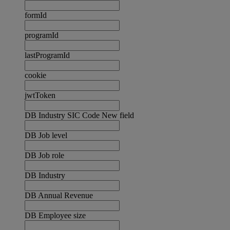
formId
programId
lastProgramId
cookie
jwtToken
DB Industry SIC Code New field
DB Job level
DB Job role
DB Industry
DB Annual Revenue
DB Employee size