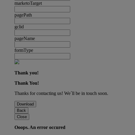
marketoTarget
pagePath
gclid
pageName
formType
Thank you!
Thank You!
Thanks for contacting us! We´ll be in touch soon.
Download
Back
Close
Ooops. An error occured