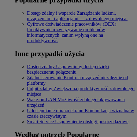
Dostęp zdalny i wsparcie
Zarządzanie ludźmi,
urządzeniami i aplikacjami — z dowolnego miejsca.
Cyfrowe doświadczenie pracowników (DEX)
Proaktywnie rozwiązywanie problemów
informatycznych, zanim wpłyną one na
produktywność.
Inne przypadki użycia
Dostęp zdalny
Usprawniony dostęp dzięki
bezpiecznemu połączeniu
Zdalne sterowanie
Kontrola urządzeń niezależnie od
platformy
Pulpit zdalny
Zwiększona produktywność z dowolnego
miejsca
Wake-on-LAN
Możliwość zdalnego aktywowania
urządzeń
Udostępnianie obrazu ekranu
Komunikacja wizualna w
czasie rzeczywistym
Smart Service
Usprawnienie obsługi posprzedażowej
Według potrzeb
Popularne