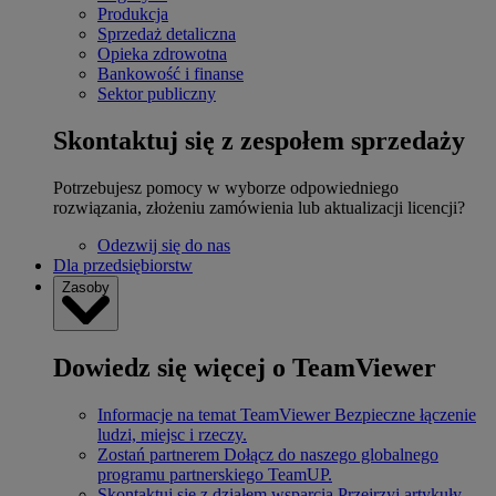
Produkcja
Sprzedaż detaliczna
Opieka zdrowotna
Bankowość i finanse
Sektor publiczny
Skontaktuj się z zespołem sprzedaży
Potrzebujesz pomocy w wyborze odpowiedniego
rozwiązania, złożeniu zamówienia lub aktualizacji licencji?
Odezwij się do nas
Dla przedsiębiorstw
Zasoby
Dowiedz się więcej o TeamViewer
Informacje na temat TeamViewer
Bezpieczne łączenie
ludzi, miejsc i rzeczy.
Zostań partnerem
Dołącz do naszego globalnego
programu partnerskiego TeamUP.
Skontaktuj się z działem wsparcia
Przejrzyj artykuły