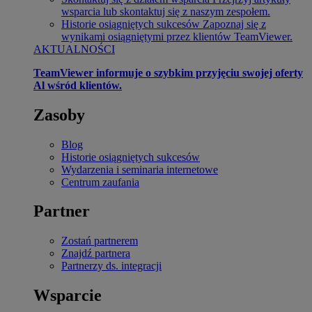
wsparcia lub skontaktuj się z naszym zespołem.
Historie osiągniętych sukcesów
Zapoznaj się z
wynikami osiągniętymi przez klientów TeamViewer.
AKTUALNOŚCI
TeamViewer informuje o szybkim przyjęciu swojej oferty
Al wśród klientów.
Zasoby
Blog
Historie osiągniętych sukcesów
Wydarzenia i seminaria internetowe
Centrum zaufania
Partner
Zostań partnerem
Znajdź partnera
Partnerzy ds. integracji
Wsparcie