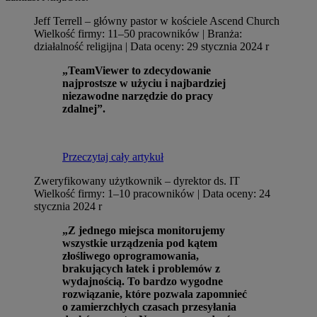
Jeff Terrell – główny pastor w kościele Ascend Church
Wielkość firmy: 11–50 pracowników | Branża:
działalność religijna | Data oceny: 29 stycznia 2024 r
„TeamViewer to zdecydowanie
najprostsze w użyciu i najbardziej
niezawodne narzędzie do pracy
zdalnej”.
Przeczytaj cały artykuł
Zweryfikowany użytkownik – dyrektor ds. IT
Wielkość firmy: 1–10 pracowników | Data oceny: 24
stycznia 2024 r
„Z jednego miejsca monitorujemy
wszystkie urządzenia pod kątem
złośliwego oprogramowania,
brakujących łatek i problemów z
wydajnością. To bardzo wygodne
rozwiązanie, które pozwala zapomnieć
o zamierzchłych czasach przesyłania