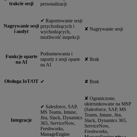
trakcie sesji
personalizacji
✔︎ Raportowanie sesji
Nagrywanie sesji
przychodzących i
✘ Nagrywanie sesji
i audyt
wychodzących,
możliwość inspekcji
Podsumowania i
Funkcje oparte
raporty z sesji oparte
✘ Brak
na AI
na AI
Obsługa IoT/OT
✔︎
✘ Brak
✘ Ograniczone,
ukierunkowane na MSP
✔︎ Salesforce, SAP,
(Salesforce, SAP, MS
MS Teams, Intune,
Teams, Intune, Jira,
Jira, Slack, Dynamics
Integracje
Slack, Dynamics 365,
365, ServiceNow,
ServiceNow,
Freshworks,
Freshworks,
ManageEngine
ManageEngine
nie
są