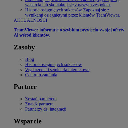
wsparcia lub skontaktuj się z naszym zespołem.
Historie osiągniętych sukcesów
Zapoznaj się z
wynikami osiągniętymi przez klientów TeamViewer.
AKTUALNOŚCI
TeamViewer informuje o szybkim przyjęciu swojej oferty
Al wśród klientów.
Zasoby
Blog
Historie osiągniętych sukcesów
Wydarzenia i seminaria internetowe
Centrum zaufania
Partner
Zostań partnerem
Znajdź partnera
Partnerzy ds. integracji
Wsparcie