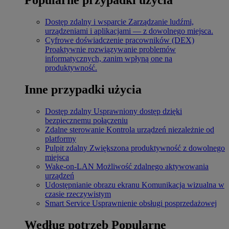
Dostęp zdalny i wsparcie
Zarządzanie ludźmi,
urządzeniami i aplikacjami — z dowolnego miejsca.
Cyfrowe doświadczenie pracowników (DEX)
Proaktywnie rozwiązywanie problemów
informatycznych, zanim wpłyną one na
produktywność.
Inne przypadki użycia
Dostęp zdalny
Usprawniony dostęp dzięki
bezpiecznemu połączeniu
Zdalne sterowanie
Kontrola urządzeń niezależnie od
platformy
Pulpit zdalny
Zwiększona produktywność z dowolnego
miejsca
Wake-on-LAN
Możliwość zdalnego aktywowania
urządzeń
Udostępnianie obrazu ekranu
Komunikacja wizualna w
czasie rzeczywistym
Smart Service
Usprawnienie obsługi posprzedażowej
Według potrzeb
Popularne