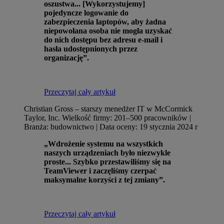
oszustwa... [Wykorzystujemy]
pojedyncze logowanie do
zabezpieczenia laptopów, aby żadna
niepowołana osoba nie mogła uzyskać
do nich dostępu bez adresu e-mail i
hasła udostępnionych przez
organizację”.
Przeczytaj cały artykuł
Christian Gross – starszy menedżer IT w McCormick
Taylor, Inc.
Wielkość firmy: 201–500 pracowników |
Branża: budownictwo | Data oceny: 19 stycznia 2024 r
„Wdrożenie systemu na wszystkich
naszych urządzeniach było niezwykle
proste... Szybko przestawiliśmy się na
TeamViewer i zaczęliśmy czerpać
maksymalne korzyści z tej zmiany”.
Przeczytaj cały artykuł