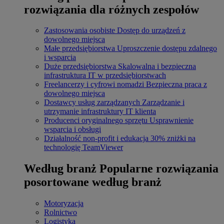
rozwiązania dla różnych zespołów
Zastosowania osobiste
Dostęp do urządzeń z
dowolnego miejsca
Małe przedsiębiorstwa
Uproszczenie dostępu zdalnego
i wsparcia
Duże przedsiębiorstwa
Skalowalna i bezpieczna
infrastruktura IT w przedsiębiorstwach
Freelancerzy i cyfrowi nomadzi
Bezpieczna praca z
dowolnego miejsca
Dostawcy usług zarządzanych
Zarządzanie i
utrzymanie infrastruktury IT klienta
Producenci oryginalnego sprzętu
Usprawnienie
wsparcia i obsługi
Działalność non-profit i edukacja
30% zniżki na
technologię TeamViewer
Według branż
Popularne rozwiązania
posortowane według branż
Motoryzacja
Rolnictwo
Logistyka