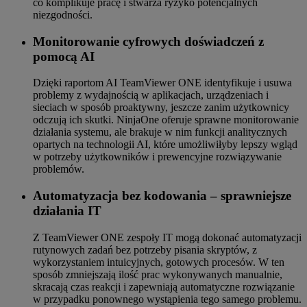
co komplikuje pracę i stwarza ryzyko potencjalnych
niezgodności.
Monitorowanie cyfrowych doświadczeń z
pomocą AI
Dzięki raportom AI TeamViewer ONE identyfikuje i usuwa
problemy z wydajnością w aplikacjach, urządzeniach i
sieciach w sposób proaktywny, jeszcze zanim użytkownicy
odczują ich skutki. NinjaOne oferuje sprawne monitorowanie
działania systemu, ale brakuje w nim funkcji analitycznych
opartych na technologii AI, które umożliwiłyby lepszy wgląd
w potrzeby użytkowników i prewencyjne rozwiązywanie
problemów.
Automatyzacja bez kodowania – sprawniejsze
działania IT
Z TeamViewer ONE zespoły IT mogą dokonać automatyzacji
rutynowych zadań bez potrzeby pisania skryptów, z
wykorzystaniem intuicyjnych, gotowych procesów. W ten
sposób zmniejszają ilość prac wykonywanych manualnie,
skracają czas reakcji i zapewniają automatyczne rozwiązanie
w przypadku ponownego wystąpienia tego samego problemu.