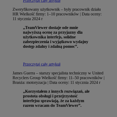
Przeczytaj cały artykuł
Zweryfikowany użytkownik – były pracownik działu
HR
Wielkość firmy: 1–10 pracowników | Data oceny:
11 stycznia 2024 r
„TeamViewer dostaje ode mnie
najwyższą ocenę za przyjazny dla
użytkownika interfejs, solidne
zabezpieczenia i wyjątkowo wydajny
dostęp zdalny i zdalną pomoc”.
Przeczytaj cały artykuł
James Guerra – starszy specjalista techniczny w United
Recyclers Group
Wielkość firmy: 11–50 pracowników |
Branża: motoryzacja | Data oceny: 11 stycznia 2024 r
„Korzystałem z innych rozwiązań, ale
prostota obsługi i przejrzystość
interfejsu sprawiają, że za każdym
razem wracam do TeamViewer”.