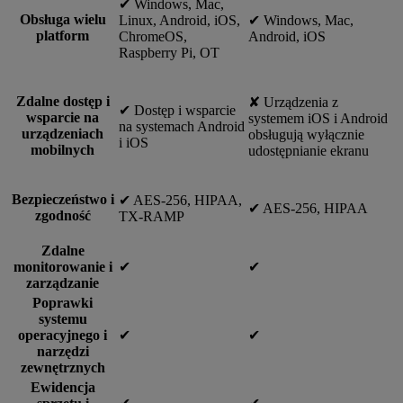
✔︎ Windows, Mac,
Obsługa wielu
Linux, Android, iOS,
✔︎ Windows, Mac,
platform
ChromeOS,
Android, iOS
Raspberry Pi, OT
Zdalne dostęp i
✘ Urządzenia z
✔︎ Dostęp i wsparcie
wsparcie na
systemem iOS i Android
na systemach Android
urządzeniach
obsługują wyłącznie
i iOS
mobilnych
udostępnianie ekranu
Bezpieczeństwo i
✔︎ AES-256, HIPAA,
✔︎ AES-256, HIPAA
zgodność
TX-RAMP
Zdalne
monitorowanie i
✔︎
✔︎
zarządzanie
Poprawki
systemu
operacyjnego i
✔︎
✔︎
narzędzi
zewnętrznych
Ewidencja