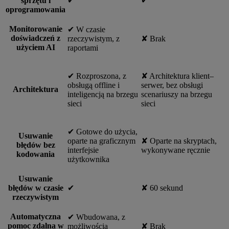
sprzętu i
✔︎
✔︎
oprogramowania
Monitorowanie
✔︎ W czasie
doświadczeń z
rzeczywistym, z
✘ Brak
użyciem AI
raportami
✔︎ Rozproszona, z
✘ Architektura klient–
obsługą offline i
serwer, bez obsługi
Architektura
inteligencją na brzegu
scenariuszy na brzegu
sieci
sieci
✔︎ Gotowe do użycia,
Usuwanie
oparte na graficznym
✘ Oparte na skryptach,
błędów bez
interfejsie
wykonywane ręcznie
kodowania
użytkownika
Usuwanie
błędów w czasie
✔︎
✘ 60 sekund
rzeczywistym
Automatyczna
✔︎ Wbudowana, z
pomoc zdalna w
możliwością
✘ Brak