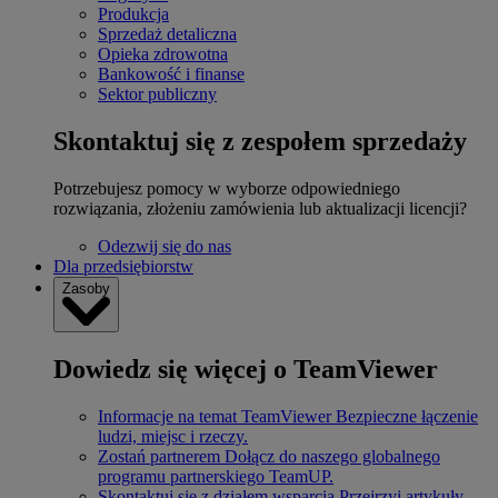
Produkcja
Sprzedaż detaliczna
Opieka zdrowotna
Bankowość i finanse
Sektor publiczny
Skontaktuj się z zespołem sprzedaży
Potrzebujesz pomocy w wyborze odpowiedniego
rozwiązania, złożeniu zamówienia lub aktualizacji licencji?
Odezwij się do nas
Dla przedsiębiorstw
Zasoby
Dowiedz się więcej o TeamViewer
Informacje na temat TeamViewer
Bezpieczne łączenie
ludzi, miejsc i rzeczy.
Zostań partnerem
Dołącz do naszego globalnego
programu partnerskiego TeamUP.
Skontaktuj się z działem wsparcia
Przejrzyj artykuły