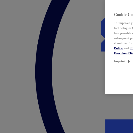
Cookie Co
To improve yo
technologies 
best possible
subsequent pr
about the Coo
Policy
and
P
Download T
Imprint