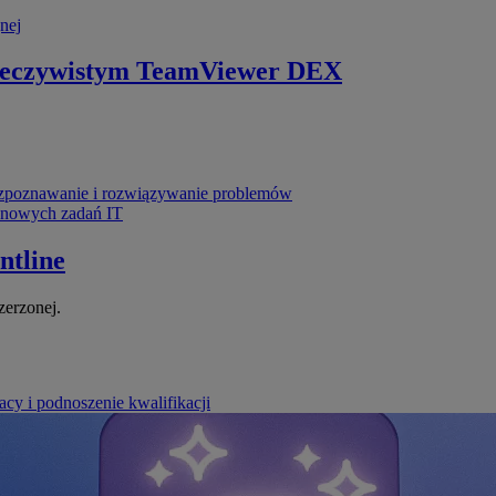
nej
zeczywistym
TeamViewer DEX
poznawanie i rozwiązywanie problemów
ynowych zadań IT
ntline
zerzonej.
cy i podnoszenie kwalifikacji