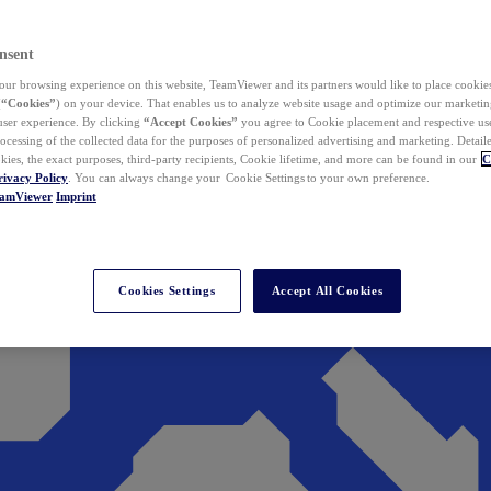
nsent
ur browsing experience on this website, TeamViewer and its partners would like to place cookies
(
“Cookies”
) on your device. That enables us to analyze website usage and optimize our marketing
 user experience. By clicking
“Accept Cookies”
you agree to Cookie placement and respective use,
ocessing of the collected data for the purposes of personalized advertising and marketing. Detail
kies, the exact purposes, third-party recipients, Cookie lifetime, and more can be found in our
C
rivacy Policy
. You can always change your Cookie Settings to your own preference.
eamViewer
Imprint
Cookies Settings
Accept All Cookies