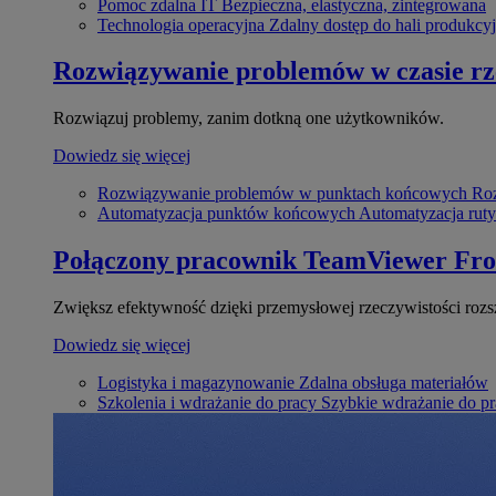
Pomoc zdalna IT
Bezpieczna, elastyczna, zintegrowana
Technologia operacyjna
Zdalny dostęp do hali produkcyj
Rozwiązywanie problemów w czasie r
Rozwiązuj problemy, zanim dotkną one użytkowników.
Dowiedz się więcej
Rozwiązywanie problemów w punktach końcowych
Roz
Automatyzacja punktów końcowych
Automatyzacja rut
Połączony pracownik
TeamViewer Fro
Zwiększ efektywność dzięki przemysłowej rzeczywistości rozs
Dowiedz się więcej
Logistyka i magazynowanie
Zdalna obsługa materiałów
Szkolenia i wdrażanie do pracy
Szybkie wdrażanie do pra