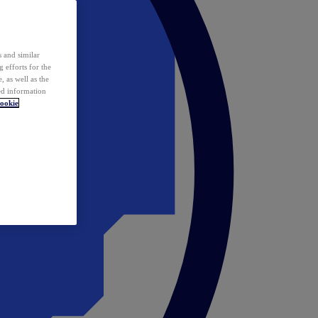
 and similar
 efforts for the
 as well as the
ed information
ookie