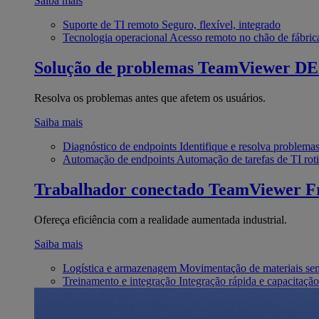
Saiba mais
Suporte de TI remoto
Seguro, flexível, integrado
Tecnologia operacional
Acesso remoto no chão de fábric
Solução de problemas
TeamViewer D
Resolva os problemas antes que afetem os usuários.
Saiba mais
Diagnóstico de endpoints
Identifique e resolva problema
Automação de endpoints
Automação de tarefas de TI roti
Trabalhador conectado
TeamViewer Fr
Ofereça eficiência com a realidade aumentada industrial.
Saiba mais
Logística e armazenagem
Movimentação de materiais se
Treinamento e integração
Integração rápida e capacitação