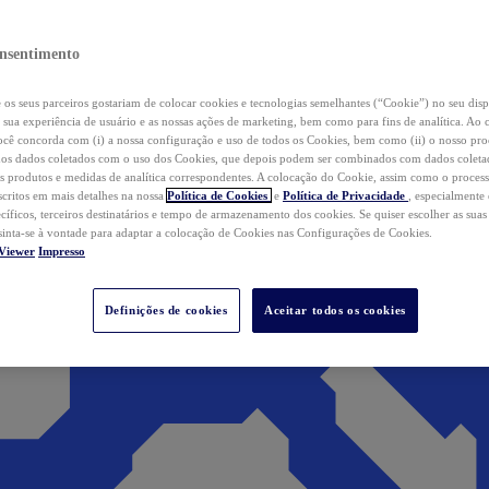
nsentimento
os seus parceiros gostariam de colocar cookies e tecnologias semelhantes (“Cookie”) no seu disp
a sua experiência de usuário e as nossas ações de marketing, bem como para fins de analítica. Ao 
cê concorda com (i) a nossa configuração e uso de todos os Cookies, bem como (ii) o nosso pr
os dados coletados com o uso dos Cookies, que depois podem ser combinados com dados coletad
s produtos e medidas de analítica correspondentes. A colocação do Cookie, assim como o proces
scritos em mais detalhes na nossa
Política de Cookies
e
Política de Privacidade
, especialmente
ecíficos, terceiros destinatários e tempo de armazenamento dos cookies. Se quiser escolher as suas
 sinta-se à vontade para adaptar a colocação de Cookies nas Configurações de Cookies.
Viewer
Impresso
Definições de cookies
Aceitar todos os cookies