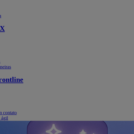
a
EX
s
neiras
ontline
m contato
 ágil