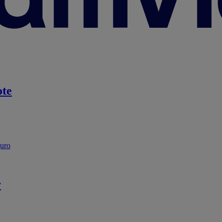
te
guro
r