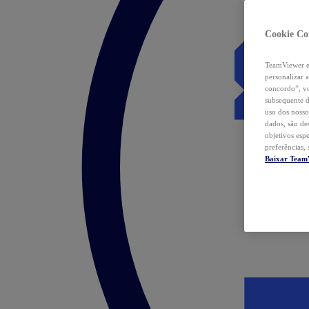
Cookie Co
TeamViewer e 
personalizar 
concordo”, vo
subsequente d
uso dos nosso
dados, são de
objetivos esp
preferências,
Baixar Team