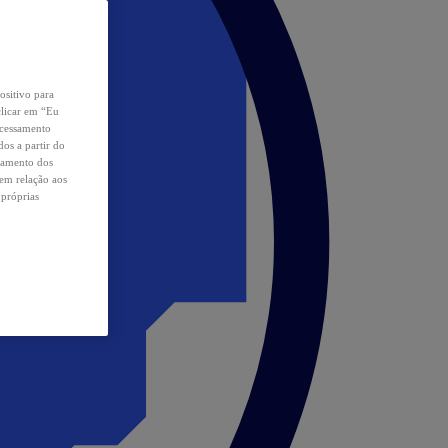
ositivo para
clicar em “Eu
ocessamento
os a partir do
samento dos
 em relação aos
 próprias